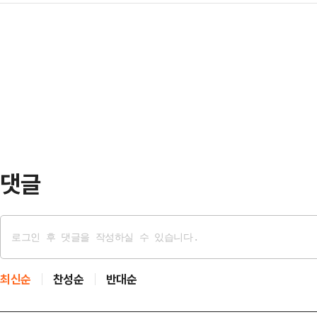
(43)에게 법원이 무기징역을 선고했
히는 데 수사력을 집중할 계획이다.
성 업주 A씨를 흉…
천지원 형사1부(나상훈 부장판사)는
사에서 필로폰 양성 반응이 나왔으며
비 혐의로 구속 기소된 김씨에게 무
마약을 투약했는지 구체적인 사실을 
사람의 생명이라는 최상의 가치를 박
거 인멸 및 도주…
살인은 재산상 이익을 목적으로 사람
사형 또는 무기징역만을 규정한다"고
밀히 계획했고 범행 후 정황…
댓글
최신순
찬성순
반대순