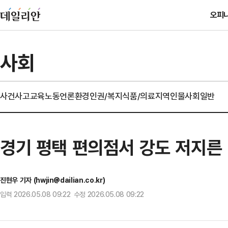
오피
사회
사건사고
교육
노동
언론
환경
인권/복지
식품/의료
지역
인물
사회일반
경기 평택 편의점서 강도 저지른
진현우 기자 (hwjin@dailian.co.kr)
입력 2026.05.08 09:22 수정 2026.05.08 09:22