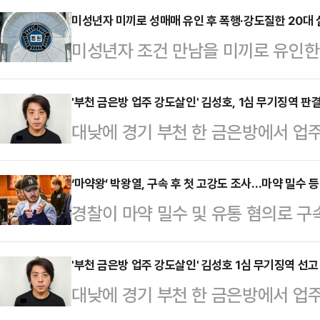
남 아산과 강원 춘천에서 특수강도 혐의
미성년자 미끼로 성매매 유인 후 폭행·강도질한 20대
미성년자 조건 만남을 미끼로 유인한
체포했다. 이들은 지난 3월 진천의 
법원이 실형과 징역형 집행유예를 선
앞서 범행을 함께 계획한 혐의를 받고 
형사11부(재판장 박동규)는 특수강도
'부천 금은방 업주 강도살인' 김성호, 1심 무기징역 판
가정집에 침입해 일가족 4명을 삼단
대낮에 경기 부천 한 금은방에서 업
에게 징역 3년6개월을, 공범인 B씨
뒤 금고 비밀번호를 요구했다. 그러나
1심에서 무기징역을 선고받은 김성호
각각 선고했다.A씨와 B씨, 그리고 
서 일당…
알려졌다.31일 법조계에 따르면 김
‘마약왕’ 박왕열, 구속 후 첫 고강도 조사…마약 밀수 
해 9월 채팅앱 등에 여고생이 성매매
경찰이 마약 밀수 및 유통 혐의로 구속
김성호는 "1심 양형이 무거워 부당하
남성을 모텔로 꾀어낸 후 협박해 금
후부터 고강도 조사를 이어갈 예정이
다.앞서 인천지방법원 부천지원 형사1
을 본 한 남성이…
의 특별수사팀은 지난 27일 박왕열을
'부천 금은방 업주 강도살인' 김성호 1심 무기징역 선고
도살인과 강도예비 혐의로 구속 기
대낮에 경기 부천 한 금은방에서 업
어, 28일 오후 진행되는 조사에서도 
성호는 지난 1월15일 낮 12시7분께