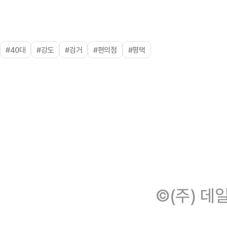
#40대
#강도
#검거
#편의점
#평택
©(주) 데