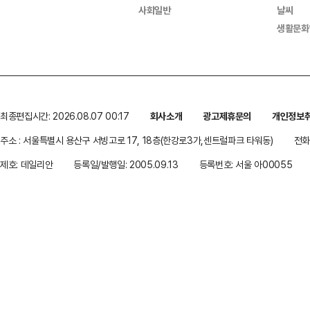
사회일반
날씨
생활문화
최종편집시간: 2026.08.07 00:17
회사소개
광고제휴문의
개인정보
주소 : 서울특별시 용산구 서빙고로 17, 18층(한강로3가,센트럴파크 타워동)
전화 
제호: 데일리안
등록일/발행일: 2005.09.13
등록번호: 서울 아00055