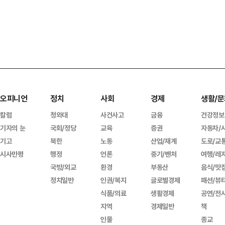
오피니언
정치
사회
경제
생활/문
칼럼
청와대
사건사고
금융
건강정보
기자의 눈
국회/정당
교육
증권
자동차/
기고
북한
노동
산업/재계
도로/교
시사만평
행정
언론
중기/벤처
여행/레
국방/외교
환경
부동산
음식/맛
정치일반
인권/복지
글로벌경제
패션/뷰
식품/의료
생활경제
공연/전
지역
경제일반
책
인물
종교