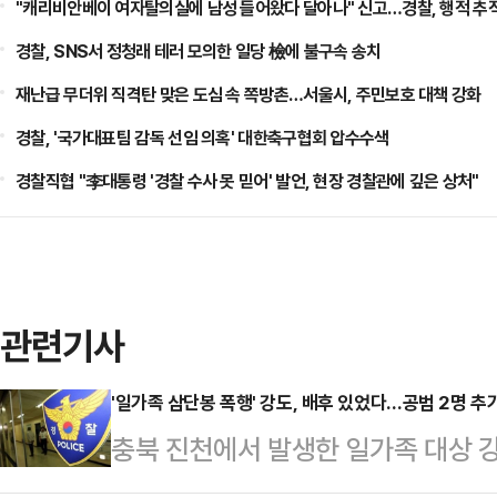
"캐리비안베이 여자탈의실에 남성 들어왔다 달아나" 신고…경찰, 행적 추적
경찰, SNS서 정청래 테러 모의한 일당 檢에 불구속 송치
재난급 무더위 직격탄 맞은 도심 속 쪽방촌…서울시, 주민보호 대책 강화
경찰, '국가대표팀 감독 선임 의혹' 대한축구협회 압수수색
경찰직협 "李대통령 '경찰 수사 못 믿어' 발언, 현장 경찰관에 깊은 상처"
관련기사
'일가족 삼단봉 폭행' 강도, 배후 있었다…공범 2명 추
충북 진천에서 발생한 일가족 대상 
공범 2명이 추가로 붙잡혔다.29일