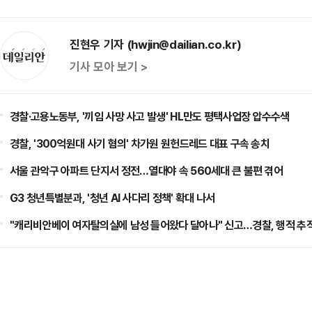
진현우 기자 (hwjin@dailian.co.kr)
기사 모아 보기 >
경찰·고용노동부, '끼임 사망 사고 발생' HL만도 평택사업장 압수수색
경찰, '300억원대 사기 혐의' 차가원 원헌드레드 대표 구속 송치
서울 관악구 아파트 단지서 정전…열대야 속 560세대 큰 불편 겪어
G3 청년특별분과, '청년 AI 사다리 정책' 확대 나서
"캐리비안베이 여자탈의실에 남성 들어왔다 달아나" 신고…경찰, 행적 추적