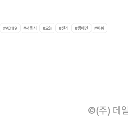
#AD119
#서울시
#오늘
#전개
#캠페인
#파봉
©(주) 데