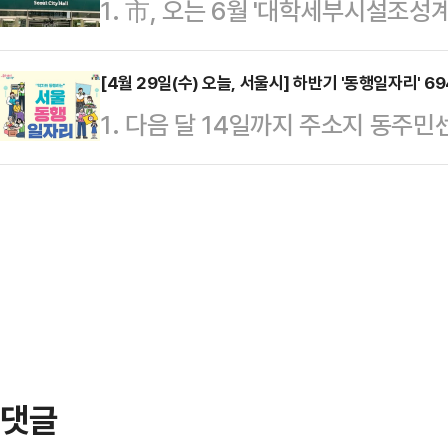
1. 市, 오는 6월 '대학세부시설조
을 위촉했다고 4일 밝혔다.이번 위
왕 챌린지', ▲개인별 맞춤 운동 계획
대학 기숙사 공급 확대를 위해 용도지
과 변호사 10명으로 구성된 전문가들
로 구…
시계획적 인센티브를 담은 '캠퍼스주
[4월 29일(수) 오늘, 서울시] 하반기 '동행일자리' 
힘, 산업재해 등 노동권 침해를 겪는
1. 다음 달 14일까지 주소지 동주
을 추진한다고 30일 밝혔다. 시는 
소송 연계까지 전 과정을 무료로 지원
반기 '서울 동행일자리' 참여 대상자 
개선해 청년 주거안정을 지원하고 대
노동자와 프리랜서 …
는 상반기보다 345명 늘어난 것이다
이다.앞서 서울시는 지난 14일 대
취업 취약계층이 디지털 안내, 돌봄,
운데 대학 기숙사 공급 확대를 위한
사회적 약자를 돕는 공공 일자리 사
간담회에는 …
자리 분야별 인원은 ▲ 돌봄·건강 약자
자 지원 531명(83개 사업) ▲ 사회
댓글