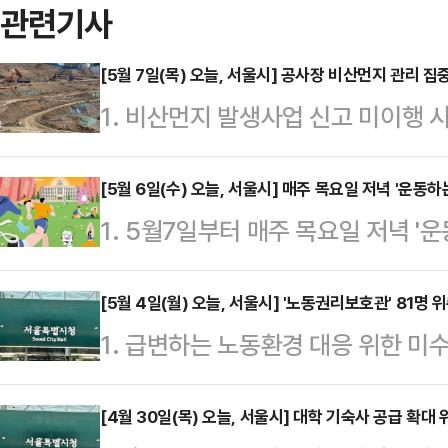
관련기사
[5월 7일(목) 오늘, 서울시] 공사장 비산먼지 관리 집
1. 비산먼지 발생사업 신고 미이행 
경찰국은 고농도 미세먼지 등으로 대
생 공사장 220여곳을 단속한 결과 
[5월 6일(수) 오늘, 서울시] 매주 목요일 저녁 '운동
1. 5월7일부터 매주 목요일 저녁 
일 밝혔다.민사국은 온라인 조사, 탐
에서 남녀노소 누구나 운동을 접하고
220개소를 선별해 약 4개월간 현
활체육을 즐길 수 있도록 오는 7일부터
[5월 4일(월) 오늘, 서울시] '노동권리보호관' 81
사장 16곳은 ▲방진덮개·방진벽 등 
1. 급변하는 노동환경 대응 위한 미
하는 서울광장'을 운영한다고 6일 
세륜 및 살수시설 미가동 5곳 ▲비
금체불, 부당해고 등 노동권 침해로
프로그램 구성을 통해 서울광장을 활
물질을 1일 이…
업장의 인사관리 부담을 덜어주기 위
[4월 30일(목) 오늘, 서울시] 대학 기숙사 공급 확대
다. ▲함께 어울려 땀 흘리는 '메인