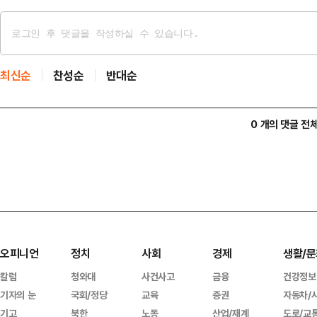
최신순
찬성순
반대순
0 개의 댓글 전
오피니언
정치
사회
경제
생활/문
칼럼
청와대
사건사고
금융
건강정보
기자의 눈
국회/정당
교육
증권
자동차/
기고
북한
노동
산업/재계
도로/교