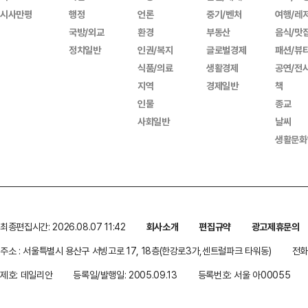
시사만평
행정
언론
중기/벤처
여행/레
국방/외교
환경
부동산
음식/맛
정치일반
인권/복지
글로벌경제
패션/뷰
식품/의료
생활경제
공연/전
지역
경제일반
책
인물
종교
사회일반
날씨
생활문화
최종편집시간: 2026.08.07 11:42
회사소개
편집규약
광고제휴문의
주소 : 서울특별시 용산구 서빙고로 17, 18층(한강로3가,센트럴파크 타워동)
전화 
제호: 데일리안
등록일/발행일: 2005.09.13
등록번호: 서울 아00055