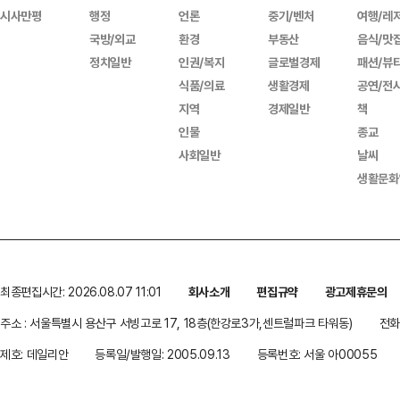
시사만평
행정
언론
중기/벤처
여행/레
국방/외교
환경
부동산
음식/맛
정치일반
인권/복지
글로벌경제
패션/뷰
식품/의료
생활경제
공연/전
지역
경제일반
책
인물
종교
사회일반
날씨
생활문화
최종편집시간: 2026.08.07 11:01
회사소개
편집규약
광고제휴문의
주소 : 서울특별시 용산구 서빙고로 17, 18층(한강로3가,센트럴파크 타워동)
전화 
제호: 데일리안
등록일/발행일: 2005.09.13
등록번호: 서울 아00055