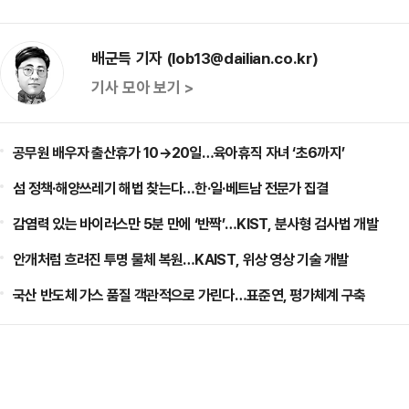
배군득 기자 (lob13@dailian.co.kr)
기사 모아 보기 >
공무원 배우자 출산휴가 10→20일…육아휴직 자녀 ‘초6까지’
섬 정책·해양쓰레기 해법 찾는다…한·일·베트남 전문가 집결
감염력 있는 바이러스만 5분 만에 ‘반짝’…KIST, 분사형 검사법 개발
안개처럼 흐려진 투명 물체 복원…KAIST, 위상 영상 기술 개발
국산 반도체 가스 품질 객관적으로 가린다…표준연, 평가체계 구축