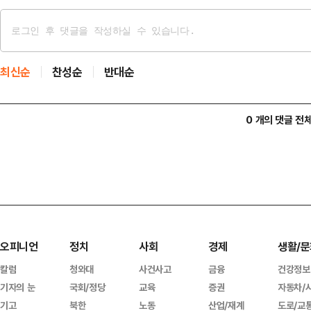
최신순
찬성순
반대순
0 개의 댓글 전
오피니언
정치
사회
경제
생활/문
칼럼
청와대
사건사고
금융
건강정보
기자의 눈
국회/정당
교육
증권
자동차/
기고
북한
노동
산업/재계
도로/교