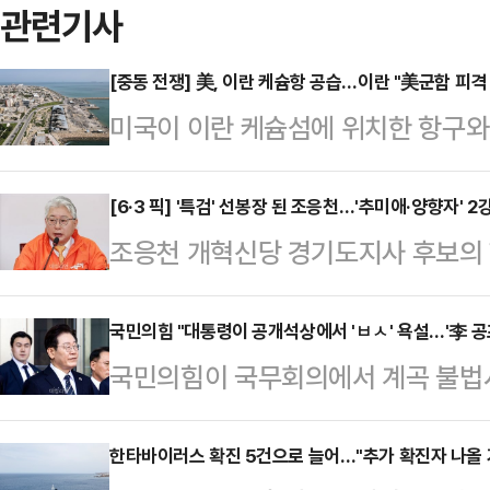
관련기사
[중동 전쟁] 美, 이란 케슘항 공습…이란 "美군함 피격
미국이 이란 케슘섬에 위치한 항구
가 7일(현지시간) 보도했다.미국 백
재개나 휴전 종료를 의미하는 것은 
[6·3 픽] '특검' 선봉장 된 조응천…'추미애·양향자' 
조응천 개혁신당 경기도지사 후보의 
르무즈 해협 인근의 항구도시이자 이
이에서 낮은 지지율을 기록하고 있지만
IRIB 방송은 “미군이 이란의 유조
저지의 최전선에 서면서 존재감을 드
국민의힘 "대통령이 공개석상에서 'ㅂㅅ' 욕설…'李 공
던 적군이 이란의 미사일 공격을 받아
국민의힘이 국무회의에서 계곡 불법시
한계가 명확한 상황에서 조 후보가 이
까지만 해도 양국이 종전 협상에 근
히 넘어가면 고마워하는 것이 아니고,
후보 측에 따르면, 이른바 '조작기소 
시 이어지며 긴장이…
발언한 이재명 대통령을 향해 "온 
한타바이러스 확진 5건으로 늘어…"추가 확진자 나올 
여명을 기록했다. 조 후보는 더불어