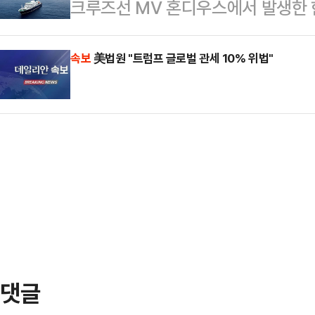
크루즈선 MV 혼디우스에서 발생한 
직접 욕설을 연상시키는 비속어를 아
명의 서명을 받겠다는 계획이다. 아
간) 5건으로 늘었다고 AP통신이 
악을 금치 못하고 있다"고 지적했다
프로젝트가 신선…
스 세계보건기구(WHO) 사무총장은
속보
美법원 "트럼프 글로벌 관세 10% 위법"
을 내어 "이재명 대통령이 국무회의
“지금까지 사망 3명을 포함한 8건
당히 하면 뒤에서 비읍시옷 욕한다'는
확인됐다. 나머지 3건은 의심 사례
설'의 재현에 절망한다"…
례는 3건이었지만 이날 2건이 추가로
일, 2일 각각 나왔다. WHO는 “
의 변종”이라며 “안데스 바…
댓글