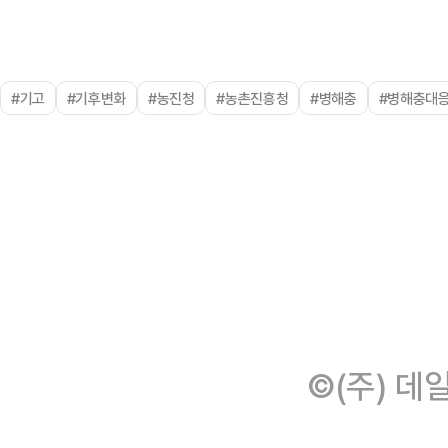
#기고
#기후변화
#농진청
#농촌진흥청
#병해충
#병해충대
©(주) 데