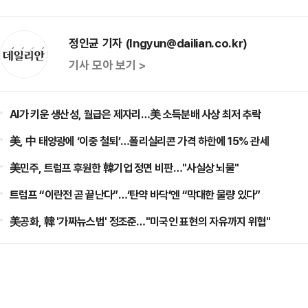
정인균 기자 (Ingyun@dailian.co.kr)
기사 모아 보기 >
AI가 키운 생산성, 월급은 제자리…美 소득분배 사상 최저 추락
美, 中 태양광에 ‘이중 철퇴’…폴리실리콘 가격 하한에 15% 관세
美민주, 트럼프 후원한 韓기업 정면 비판…"사실상 뇌물"
트럼프 “이란전 곧 끝난다”…‘탄약 바닥’엔 “막대한 물량 있다”
美공화, 韓 '가짜뉴스법' 정조준…"미국인 표현의 자유까지 위협"