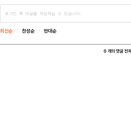
최신순
찬성순
반대순
0 개의 댓글 전