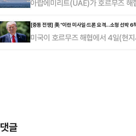
아랍에미리트(UAE)가 호르무즈 해
럼프 대통령은 이날 자신 소유의 소
끝났다. 대통령이 의회에 통보한 대로
의 유조선이 이란군의 드론 공격을
“파키스탄과 기타 국가들의 요청, 
UAE 외무부는 4일(현지시간) 성명을
[중동 전쟁] 美 "이란 미사일·드론 요격…소형 선박 6
군사적 성과를 고려했다”며 “이란 
미국이 호르무즈 해협에서 4일(현지시
즈 해협을 통과하던 ADNOC 계열 
한 진전이 있었다”고 말했다.그는 
이란의 드론 및 미사일과 소형선박
난한다”며 “다행히 인명 피해는 보
위한 것임을 강조하면서…
면 브래드 쿠퍼 미국 중부사령부 사
공격은 항행의 자유를 보장하고 상
났는지에 대해서는 언급하지 않겠다”
는 유엔 안전보장이사회(안보리) 결의
호르무즈 해협을 빠져나갈 수 있도록
“상선을 공격하고 …
그러면서 “이란이 이날 오전 공격적
시에 따라 대응했다”며 “이란이 발
선박 6척을 파괴했다. 우리…
댓글