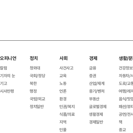
오피니언
정치
사회
경제
생활/문
칼럼
청와대
사건사고
금융
건강정보
기자의 눈
국회/정당
교육
증권
자동차/
기고
북한
노동
산업/재계
도로/교
시사만평
행정
언론
중기/벤처
여행/레
국방/외교
환경
부동산
음식/맛
정치일반
인권/복지
글로벌경제
패션/뷰
식품/의료
생활경제
공연/전
지역
경제일반
책
인물
종교