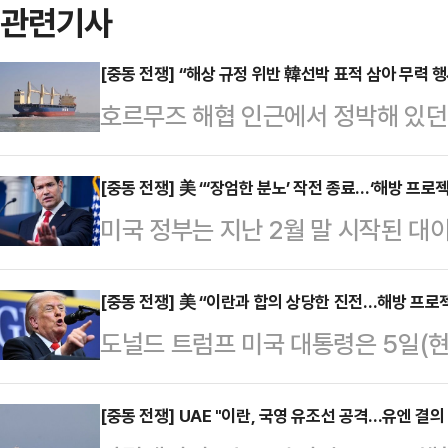
관련기사
[중동 전쟁] “해상 규정 위반 韓선박 표적 삼아 무력 행
호르무즈 해협 인근에서 정박해 있던 
건이 이란군의 소행일 가능성이 커졌다
한 한국 선박을 표적으로 삼았다”며
[중동 전쟁] 美 “‘장엄한 분노’ 작전 종료…‘해방 프로젝
미국 정부는 지난 2월 말 시작된 대이
도를 했기 때문이다.6일(현지시간)
Fury)가 종료됐으며 호르무즈 해협
의 새로운 해상 규정을 위반한 한국 
인 ‘해방 프로젝트’(Project Fre
[중동 전쟁] 美 “이란과 합의 상당한 진전…해방 프로
는 명확한 메시지를 전달한다며 이란
도널드 트럼프 미국 대통령은 5일(
혔다. 다만 이란이 먼저 공격을 한다
했다.프레스TV는 이날 미국의 호르무
을 이뤘다며 호르무즈 해협 관련 군
영국 BBC방송 등에 따르면 미 백
48시간 만에 중단…
만 이란에 대한 해상 봉쇄는 그대로 
[중동 전쟁] UAE "이란, 국영 유조선 공격…유엔 결의
루비오 미 국무장관은 이날 백악관 