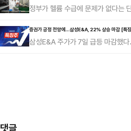
정부가 헬륨 수급에 문제가 없다는 단
7000원에 장을 마쳤다.LIG디펜
데일리안 정치부장은 이 사태의 본질
은 반도체·디스플레이 업종에 한정됐
11.54% 급락한 86만6000원에
에서 김관영 지사가…
비반도체 분야를 중심으로 공급 차질
증권가 긍정 전망에…삼성E&A, 22% 상승 마감 [특
10.31%, 2.82% 하락세를 나타
삼성E&A 주가가 7일 급등 마감했다
도체 대기업 중심의 수급 상황을 산업
논의 중이라고 공식 확인함에 따라 
에서 삼성E&A는 전장 대비 21.51
냐는 비판이 나온다.7일 국민의힘 
이 본격화한 모양…
6만7300원까지 오르며 52주 최
받은 자료에 따르면 정부는 헬륨 등 
이래 최고의 수주 환경"이라며 긍정적
가 없을 전망이라고 밝혔다.정부는 지
표주가를 기존 대비 9.7% 상향한 
없다'고 발표한 바 있…
표주가를 기존 5만3000원에서 6만
선호 종목으로 꼽았다.
댓글