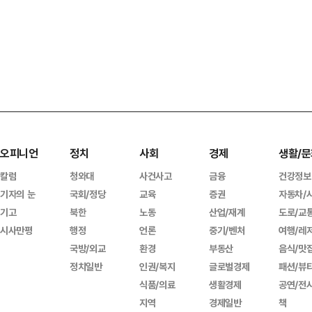
오피니언
정치
사회
경제
생활/문
칼럼
청와대
사건사고
금융
건강정보
기자의 눈
국회/정당
교육
증권
자동차/
기고
북한
노동
산업/재계
도로/교
시사만평
행정
언론
중기/벤처
여행/레
국방/외교
환경
부동산
음식/맛
정치일반
인권/복지
글로벌경제
패션/뷰
식품/의료
생활경제
공연/전
지역
경제일반
책