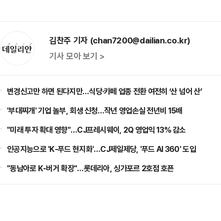
김찬주 기자 (chan7200@dailian.co.kr)
기사 모아 보기 >
변경신고만 하면 된다지만…식당·카페 업종 전환 여전히 ‘산 넘어 산’
'부대찌개' 기업 놀부, 회생 신청…작년 영업손실 전년비 15배
"미래 투자 확대 영향"…CJ프레시웨이, 2Q 영업익 13% 감소
인공지능으로 'K-푸드 현지화'…CJ제일제당, '푸드 AI 360' 도입
"동남아로 K-버거 확장"…롯데리아, 싱가포르 2호점 호픈