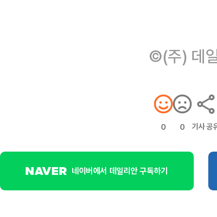
©(주) 데
기사 공
0
0
네이버에서 데일리안 구독하기