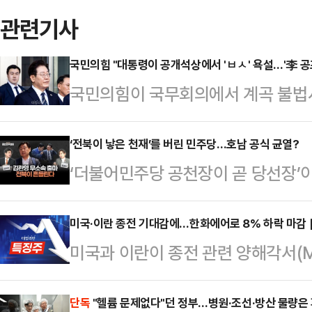
관련기사
국민의힘 "대통령이 공개석상에서 'ㅂㅅ' 욕설…'李 공
국민의힘이 국무회의에서 계곡 불법시
히 넘어가면 고마워하는 것이 아니고,
발언한 이재명 대통령을 향해 "온 
‘전북이 낳은 천재’를 버린 민주당…호남 공식 균열?
‘더불어민주당 공천장이 곧 당선장’
직접 욕설을 연상시키는 비속어를 아
리기사비 명목의 현금 살포 의혹으
악을 금치 못하고 있다"고 지적했다
치도지사가 7일 오전 전북도의회에서
미국·이란 종전 기대감에…한화에어로 8% 하락 마감 
을 내어 "이재명 대통령이 국무회의
미국과 이란이 종전 관련 양해각서(M
스로를 ‘무소속 후보’가 아닌 ‘도민
당히 하면 뒤에서 비읍시옷 욕한다'는
일 국내증시에서 방위산업 관련주가 
이 아닌 도민의 판단을, 중앙의 결정
설'의 재현에 절망한다"…
날 코스피 시장에서 한화에어로스페이스
단독
"헬륨 문제없다"던 정부…병원·조선·방산 물량은
다.6일 데일리안TV 생방송 ‘용산의 