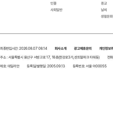
인물
종교
사회일반
날씨
생활문화
최종편집시간: 2026.08.07 08:14
회사소개
광고제휴문의
개인정보
주소 : 서울특별시 용산구 서빙고로 17, 18층(한강로3가,센트럴파크 타워동)
전화 
제호: 데일리안
등록일/발행일: 2005.09.13
등록번호: 서울 아00055