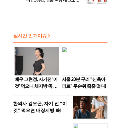
터?…청년, 명품·여행 대신 노후
준비 [Now 2.30]