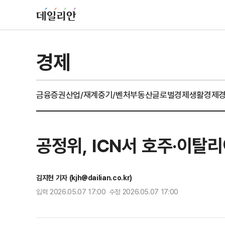
경제
금융
증권
산업/재계
중기/벤처
부동산
글로벌경제
생활경제
공정위, ICN서 호주·이
김지현 기자 (kjh@dailian.co.kr)
입력 2026.05.07 17:00 수정 2026.05.07 17:00