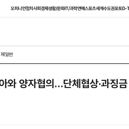
오피니언
정치
사회
경제
생활/문화
IT/과학
연예
스포츠
세계
수도권
포토
D-
경제일반
탈리아와 양자협의…단체협상·과징금