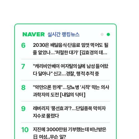
실시간 랭킹뉴스
6
플, 中창신
2030은 배달음식·단음료 맘껏 먹어도 될
줄 알았나…'처절한 대가' [김효경의 데일
리 헬스]
7
구협회 외국
"캐리비안베이 여자탈의실에 남성 들어왔
령 20대 지
다 달아나" 신고…경찰, 행적 추적 중
 올인은 금
8
 유죄에 회자
"약만으론 한계"…당뇨병 '시작' 막는 의사
가 논란 재
과학자의 도전 [내일의 닥터]
 99%" 등
9
 의식했
레버리지 '풍선효과'?…단일종목 막히자
낮춰야"
지수로 몰렸다
10
리째 흔들리는
지진에 3000만원 기부했는데 비난받은
日 여성...무슨 일?