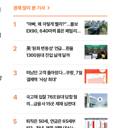
경제 많이 본 기사
효
1
"아빠, 왜 이렇게 빨라?"…볼보
EX90, 640마력 품은 패밀리카
법
[시승기]
2
美 '원화 변동성' 언급…환율
1300원대 진입 날개 달까
3
떠났던 고객 돌아왔다…쿠팡, 7월
향
결제액 '사상 최대'
4
국고채 입찰 76조원대 담합 혐
의…금융사 15곳 제재 심판대
5
.
퇴직은 50세, 연금은 65세부