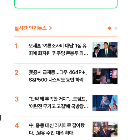
실시간 인기뉴스
1
6
오세훈 '여론조사비 대납' 1심 유
형소
죄에 회자된 '민주당 돈봉투 의
다…
혹'…왜?
2
7
美증시 급제동…다우 464P↓,
[단
S&P500·나스닥도 동반 하락
희룡
증거
3
8
"탄약 왜 부족한 거야"…트럼프,
美 
'이란전 무기고 고갈'에 국방장관
'출
질책
대
4
9
中, 중동 대신 러시아로 갈아탔
"오
다…원유 수입 대폭 확대
과정