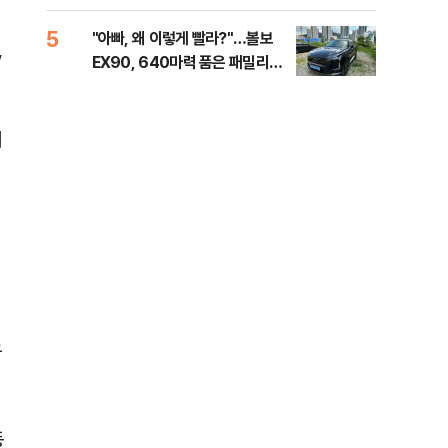
세제
5
10
"아빠, 왜 이렇게 빨라?"…볼보
병력
,
EX90, 640마력 품은 패밀리카
60
[시승기]
40
서
유
동