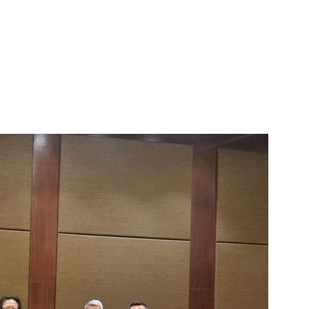
1
"삼성·SK보다 싸게 달라"…애
에 '더 비싸다' 퇴짜
2
[데일리안 오늘뉴스 종합] 축
인 심판에 성접대 의혹, 李대통
지율 하락 의식했나, 삼전닉스
3
오세훈 '여론조사비 대납' 1심
물, SK하이닉스 프리마켓 시초
된 '민주당 돈봉투 의혹'…왜?
점화, 김민석 "과반 승리 가능성
4
李대통령, 20대 지지율 하락
나…"청년 보편적 지원 문턱 
5
'압수수색·성접대 의혹' 송두
대한민국 축구판