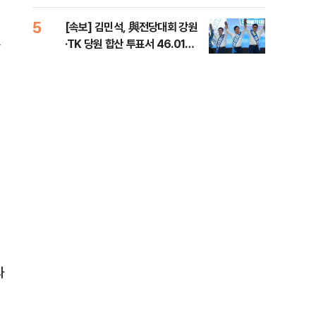
틀 
5
10
[속보] 김민석, 與전당대회 강원
나경
것
·TK 당원 합산 투표서 46.01%
장"
로 1위
혼 
과