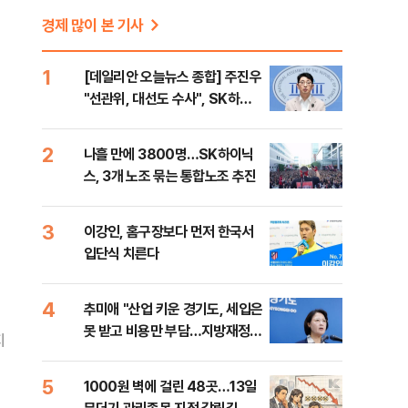
경제 많이 본 기사
1
[데일리안 오늘뉴스 종합] 주진우
"선관위, 대선도 수사", SK하이
닉스 통합노조, 추미애 "지방재정
바꿔야", 세제개편 이달 정리 등
2
나흘 만에 3800명…SK하이닉
스, 3개 노조 묶는 통합노조 추진
3
이강인, 홈구장보다 먼저 한국서
입단식 치른다
4
추미애 "산업 키운 경기도, 세입은
못 받고 비용만 부담…지방재정
지
틀 바꿔야"
5
1000원 벽에 걸린 48곳…13일