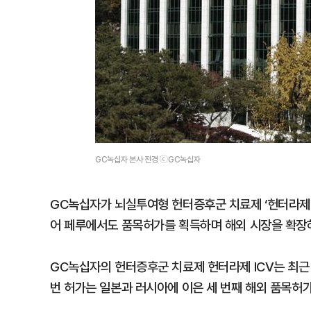
GC녹십자 본사 전경 ⓒGC녹십자
GC녹십자가 뇌실투여형 헌터증후군 치료제 ‘헌터라제 I
어 페루에서도 품목허가를 획득하며 해외 시장을 확장
GC녹십자의 헌터증후군 치료제 헌터라제 ICV는 최근
번 허가는 일본과 러시아에 이은 세 번째 해외 품목허가