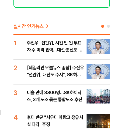
실시간 인기뉴스
1
6
주진우 "선관위, 시간 안 된 투표
김민
자 수 미리 입력…대선·총선도 수
청래
사해야"
어야
반대
2
7
[데일리안 오늘뉴스 종합] 주진우
경찰
"선관위, 대선도 수사", SK하이
박글
닉스 통합노조, 추미애 "지방재정
바꿔야", 세제개편 이달 정리 등
3
8
나흘 만에 3800명…SK하이닉
치매
스, 3개 노조 묶는 통합노조 추진
20
인 
이
4
9
후티 반군 "사우디 아람코 정유시
추미
설 타격" 주장
못 