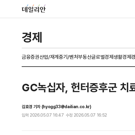
경제
금융
증권
산업/재계
중기/벤처
부동산
글로벌경제
생활경제
GC녹십자, 헌터증후군 치
김효경 기자 (hyogg33@dailian.co.kr)
입력 2026.05.07 16:47 수정 2026.05.07 16:52