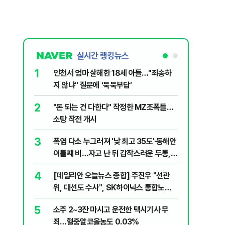
실시간 랭킹뉴스
1
6
인천서 엄마 살해한 18세 아들…"죄송하
바이든 암
지 않냐" 질문에 ‘묵묵부답’
며 목소리
2
7
"돈 되는 건 다한다" 작정한 MZ조폭들…
'폐버스 
소탕 작전 개시
냐, 네 
3
8
폭염 다소 누그러져 '낮 최고 35도'·동해안
변동성 잦
이틀째 비…자고 난 뒤 갑작스러운 두통,
6000~
원인은 [오늘 날씨]
4
9
[데일리안 오늘뉴스 종합] 주진우 "선관
'살인 더
위, 대선도 수사", SK하이닉스 통합노조,
10
나경원 "
추미애 "지방재정 바꿔야", 세제개편 이달
5
소주 2~3잔 마시고 운전한 택시기사 무
부 겨냥 
정리 등
죄…혈중알코올농도 0.03%