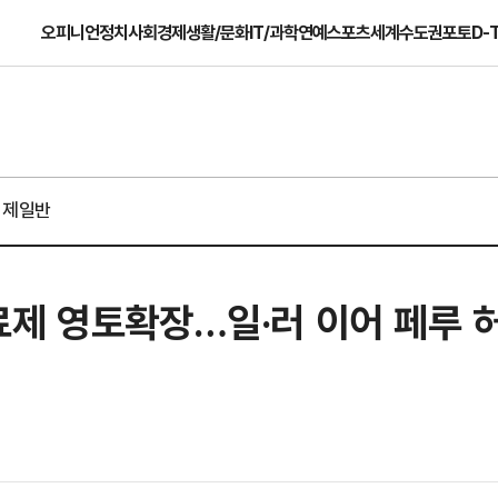
오피니언
정치
사회
경제
생활/문화
IT/과학
연예
스포츠
세계
수도권
포토
D-
경제일반
료제 영토확장…일·러 이어 페루 