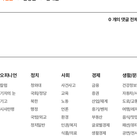
0 개의 댓글 전
오피니언
정치
사회
경제
생활/문
칼럼
청와대
사건사고
금융
건강정보
기자의 눈
국회/정당
교육
증권
자동차/
기고
북한
노동
산업/재계
도로/교
시사만평
행정
언론
중기/벤처
여행/레
국방/외교
환경
부동산
음식/맛
정치일반
인권/복지
글로벌경제
패션/뷰
식품/의료
생활경제
공연/전