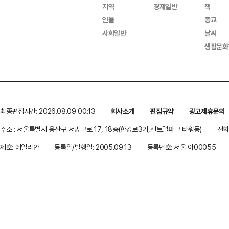
지역
경제일반
책
인물
종교
사회일반
날씨
생활문화
최종편집시간: 2026.08.09 00:13
회사소개
편집규약
광고제휴문의
주소 : 서울특별시 용산구 서빙고로 17, 18층(한강로3가,센트럴파크 타워동)
전화 
제호: 데일리안
등록일/발행일: 2005.09.13
등록번호: 서울 아00055