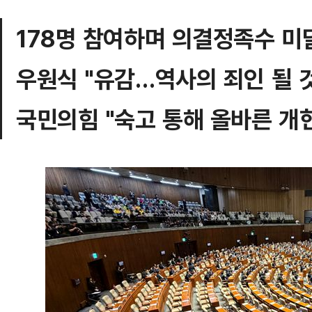
178명 참여하며 의결정족수 미
우원식 "유감…역사의 죄인 될 
국민의힘 "숙고 통해 올바른 개헌