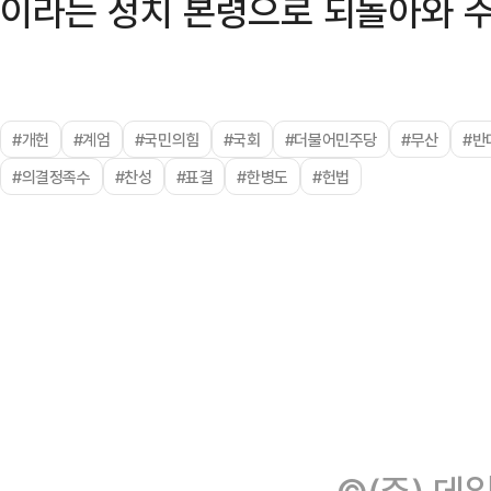
이라는 정치 본령으로 되돌아와 주
#개헌
#계엄
#국민의힘
#국회
#더불어민주당
#무산
#반
#의결정족수
#찬성
#표결
#한병도
#헌법