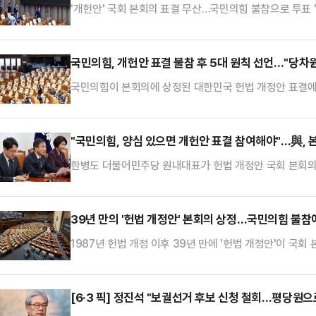
'개헌안' 국회 본회의 표결 무산…국민의힘 불참으로 투표 
국민의힘, 개헌안 표결 불참 후 5대 원칙 선언…"당차원
국민의힘이 본회의에 상정된 대한민국 헌법 개정안 표결에 
함과 동시에 당 차원의 독자적인 개헌안 마련에 즉각 착
회에서 "국민의힘은 자유민주주의와 법치주의를 지키고 국
칙을 선언하며 정부여당의 오만한 폭주에 맞서 싸울 것을
"국민의힘, 양심 있으면 개헌안 표결 참여해야"…與, 
일방적 졸속 개헌이 아닌, 헌법 정신을 고양하고 온전히 
한병도 더불어민주당 원내대표가 헌법 개정안 국회 본회의
심과 소신이 있다면 오늘 개헌안 표결에 참여하라"고 압
"개헌이라는 역사와 시대의 책임을 회피한다면 돌이킬 수 
"민주당과 야 5당이 함께 성안한 이번 개헌안은 부마 항쟁
39년 만의 '헌법 개정안' 본회의 상정…국민의힘 불참
제를 강화해 국가 균형 발전 의무를 명시하는 내용으로 구
1987년 헌법 개정 이후 39년 만에 '헌법 개정안'이 국
을 6·3 지방선거 이후 논의를 통해 처리해야 한다며 불참
식 국회의장은 7일 개헌안 본회의 상정에 앞서 "1987년 
점"이라고 평가했다.이어 "국민의 신뢰와 지지 속에 헌법 
[6·3 픽] 정진석 "보궐선거 후보 신청 철회…평당원
도록 헌법적 안전장치를 세우는 역사적 책임을 완수하…