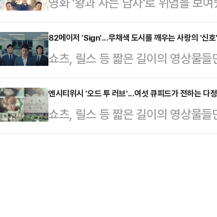
영화 '왕과 사는 남자'로 위엄을 보
다.6일 오후 서울 마포구 SBS 프리
기회를 잡기 위해 무모한 도전에 나
다'(이하 '취사병')를 통해 '풋풋한'
소울 앤 언컨시어스: 챕터 2’(the colle
을 끈 건 역시 …
탄띠 대신 앞치마, 이등병 강성재(박
82메이저 'Sign'...무채색 도시를 깨우는 사랑의 '신
chapter two) 발매를 앞두고 
쇼츠, 릴스 등 짧은 길이의 영상물들
과정을 그리는 드라마다. 동명의 웹툰
이야기를 마무리하고 새로운 시작을
상징과 그들의 세계관, 서사를 곱씹어
배서더 서울 이스트폴에서 열린 티빙
시리즈를 통해 아티스트가 담아낸 '
엔시티위시 '오드 투 러브'...여섯 큐피드가 전하는 다
한 조남형 감독은 "워낙 인기가 있는
쇼츠, 릴스 등 짧은 길이의 영상물들
보려 합니다. 뮤직비디오 속 이야기의
다면, 생동감 넘치는 맛의 표현이 아
상징과 그들의 세계관, 서사를 곱씹어
를 통해 좋아하는 가수의 음악을 더
시리즈를 통해 아티스트가 담아낸 '
미를 알게 될 것입니다. <편집자 주>
보려 합니다. 뮤직비디오 속 이야기의
집 ‘필름’(FEELM)을 통해 한층
를 통해 좋아하는 가수의 음악을 더
미를 알게 될 것입니다. <편집자 주