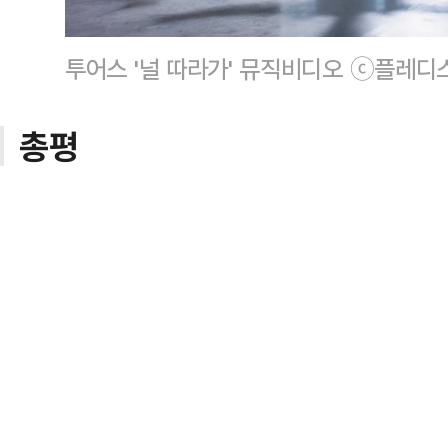
투어스 '널 따라가' 뮤직비디오 ⓒ플레디
총평