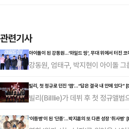
관련기사
아이돌이 된 강동원…‘와일드 씽’, 무대 위에서 터진 코미
강동원, 엄태구, 박지현이 아이돌 
이 크지만, 제작진은 그 물음표 자체
다.7일 오전 서울 광진구 롯데시네마
빌리, 첫 정규로 던진 ‘잽’…“답은 결국 내 안에 있다” [
빌리(Billlie)가 데뷔 후 첫 정규
고회에는 손재곤 감독과 배우 강동원,
들리기보다 결국 답은 자기 안에 있다
화 ‘와일드 씽’은 한때 가요계를 휩
판타지와 몽환적 무드, 강렬한 퍼포
'이등병'이 된 '단종'…박지훈의 또 다른 성장 '취사병' [
아침에 해체된 3인조 혼성 댄스 그룹