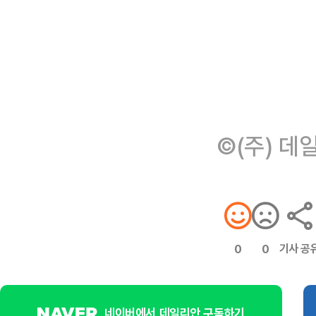
©(주) 데
기사 공
0
0
네이버에서 데일리안 구독하기