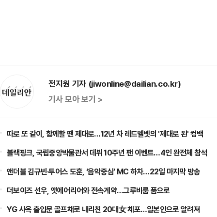
전지원 기자 (jiwonline@dailian.co.kr)
기사 모아 보기 >
따로 또 같이, 함께할 땐 제대로…12년 차 레드벨벳의 '제대로 된' 컴백
블랙핑크, 국립중앙박물관서 데뷔 10주년 팬 이벤트…4인 완전체 참석
앤더블 김규빈·투어스 도훈, ‘음악중심’ MC 하차…22일 마지막 방송
더보이즈 선우, 앳에어리어와 전속계약…그루비룸 품으로
YG 사옥 출입문 골프채로 내리친 20대女 체포…일본인으로 알려져