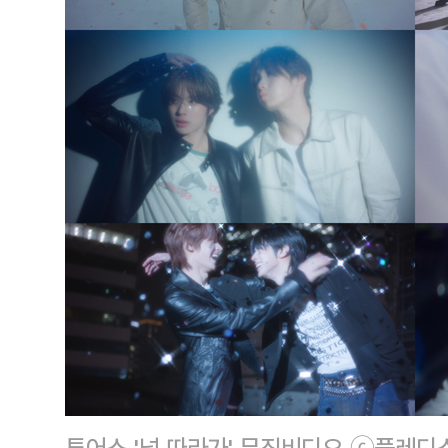
투어스 '널 따라가' 뮤직비디오 ⓒ플레디