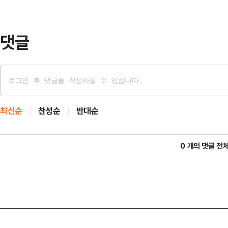
20일 정규 1집 '오드 투 러브'(Ode 
댓글
최신순
찬성순
반대순
0 개의 댓글 전