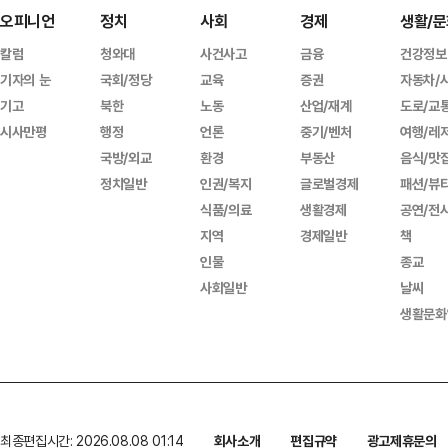
오피니언
정치
사회
경제
생활/문
칼럼
청와대
사건사고
금융
건강정보
기자의 눈
국회/정당
교육
증권
자동차/
기고
북한
노동
산업/재계
도로/교
시사만평
행정
언론
중기/벤처
여행/레
국방/외교
환경
부동산
음식/맛
정치일반
인권/복지
글로벌경제
패션/뷰
식품/의료
생활경제
공연/전
지역
경제일반
책
인물
종교
사회일반
날씨
생활문화
최종편집시간: 2026.08.08 01:14
회사소개
편집규약
광고제휴문의