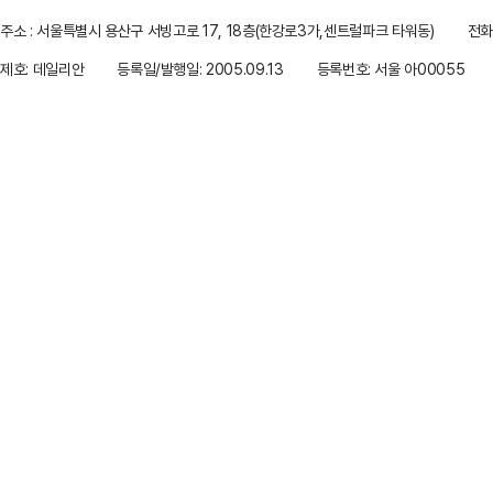
주소 : 서울특별시 용산구 서빙고로 17, 18층(한강로3가,센트럴파크 타워동)
전화 
제호: 데일리안
등록일/발행일: 2005.09.13
등록번호: 서울 아00055