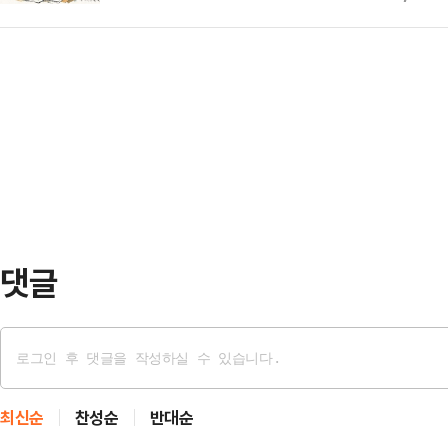
‘래미안 라그란데’에서 ‘줍줍’으로 
24시간 동안 매우 좋은 대화를 나눴
·BC바로카드 등) 발급 …
주택은 전용 55㎡(일반공급), 74
다.그러면서 “우리는 얻어야 할 것을
불법행위 적발에 따라 재공급되는 물
더 강한 조치를 해야 할 것이다. 더
로, 13일 일반공급에 대한 청약이 
고 …
다. 이번 줍줍은 2023년 청약 당시
세차익이 예상된다.대통령은 ‘부동산
리 무너…
댓글
최신순
찬성순
반대순