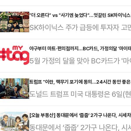
히 넘어가면 고마워하는 것이 아니고,
발언한 이재명 대통령을 향해 "온 
"더 오른다" vs "사기엔 늦었다"…엇갈린 SK하이닉스
SK하이닉스 주가 급등에 투자자 고
직접 욕설을 연상시키는 비속어를 아
목소리가 제시됐다.인공지능(AI) 관
악을 금치 못하고 있다"고 지적했다
를 수 있다는 전망이 지배적인 상황이
야구부터 마트·편의점까지…BC카드, 가정의달 '마이태
을 내어 "이재명 대통령이 국무회의
5월 가정의 달을 맞아 BC카드가 '
의견이 제시돼 이목을 끌고 있다.7일
당히 하면 뒤에서 비읍시옷 욕한다'는
다고 7일 밝혔다.프로야구 티켓 할인
스 주가는 전 거래일보다 15만4000원
설'의 재현에 절망한다"…
선택할 수 있는 혜택도 각양각색이다
트럼프 "이란, 핵무기 포기에 동의…24시간 동안 좋은
감했다.연초(1월 2일 종가 67만700
도널드 트럼프 미국 대통령은 6일(현지시간) 이란이 핵무기 포기에 동의했다
서 고객이 원하는 혜택을 선택하고 B
관련 반도체 수요 확대 기대감이 주
며 일주일 내로 종전 합의를 타결할 
혜택을 제공하는 서비스다.이벤트는 이
대…
프 대통령은 이날 백악관 행사에서 
[오늘 부동산] 동대문에서 ‘줍줍’ 2가구 나온다, 시세
다.BC카드 회원사(우리카드·하나카
동대문에서 ‘줍줍’ 2가구 나온다, 
않게 만들 것이다. 이란도 다른 여러
카드·iM뱅크·BNK부산은행·BNK