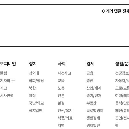
0 개의 댓글 전
오피니언
정치
사회
경제
생활/문
칼럼
청와대
사건사고
금융
건강정보
기자의 눈
국회/정당
교육
증권
자동차/
기고
북한
노동
산업/재계
도로/교
시사만평
행정
언론
중기/벤처
여행/레
국방/외교
환경
부동산
음식/맛
정치일반
인권/복지
글로벌경제
패션/뷰
식품/의료
생활경제
공연/전
지역
경제일반
책