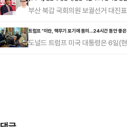
주택은 전용 55㎡(일반공급), 74
감했다.연초(1월 2일 종가 67만700
부산 북갑 국회의원 보궐선거 대진
불법행위 적발에 따라 재공급되는 물
관련 반도체 수요 확대 기대감이 주
힘·한동훈 무소속 예비후보의 '3파전
로, 13일 일반공급에 대한 청약이 
대…
수 표심이 분열된 채 선거를 치를 수
트럼프 "이란, 핵무기 포기에 동의…24시간 동안 좋은
다. 이번 줍줍은 2023년 청약 당시
도널드 트럼프 미국 대통령은 6일(현지시간) 이란이 핵무기 포기에 동의했다
데 한 후보를 둘러싼 당 지도부와 
세차익이 예상된다.대통령은 ‘부동산
며 일주일 내로 종전 합의를 타결할 
서, 후보들 간의 단일화 성사 여부가
리 무너…
프 대통령은 이날 백악관 행사에서 
랐다.친한계로 분류되는 배현진 의원
않게 만들 것이다. 이란도 다른 여러
해 "장동혁 지도부는 '한동훈'이라는
24시간 동안 매우 좋은 대화를 나눴
증' 아니냐고 이야기할…
다.그러면서 “우리는 얻어야 할 것을
더 강한 조치를 해야 할 것이다. 더
고 …
댓글