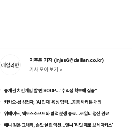
이주은 기자 (jnjes6@dailian.co.kr)
기사 모아 보기 >
중계권 치킨게임 발 뺀 SOOP…"수익성 확보에 집중"
카카오-삼성전자, 'AI 인재' 육성 협력…공동 해커톤 개최
위메이드, 액토즈소프트와 법적 분쟁 종료…로열티 정산 완료
애니 같은 그래픽, 손맛 살린 액션…엔씨 '리밋 제로 브레이커스'