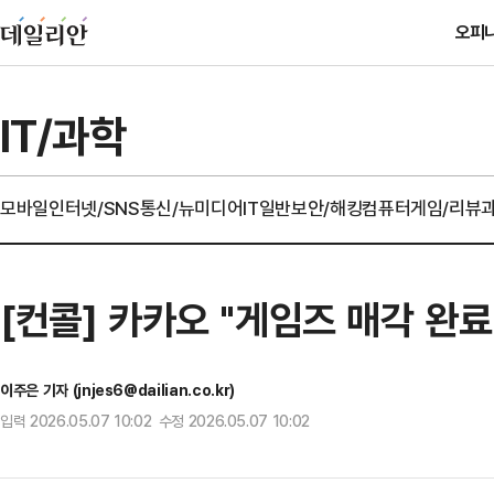
오피
IT/과학
모바일
인터넷/SNS
통신/뉴미디어
IT일반
보안/해킹
컴퓨터
게임/리뷰
[컨콜] 카카오 "게임즈 매각 완료
이주은 기자 (jnjes6@dailian.co.kr)
입력 2026.05.07 10:02 수정 2026.05.07 10:02