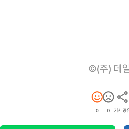
©(주) 데
기사 공
0
0