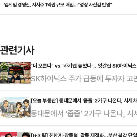
엠게임 경영진, 자사주 1억원 규모 매입…"성장 자신감 반영"
관련기사
"더 오른다" vs "사기엔 늦었다"…엇갈린 SK하이닉스
SK하이닉스 주가 급등에 투자자 고
목소리가 제시됐다.인공지능(AI) 관
를 수 있다는 전망이 지배적인 상황이
[오늘 부동산] 동대문에서 ‘줍줍’ 2가구 나온다, 시세
동대문에서 ‘줍줍’ 2가구 나온다, 
의견이 제시돼 이목을 끌고 있다.7일
‘래미안 라그란데’에서 ‘줍줍’으로 
스 주가는 전 거래일보다 15만4000원
[6·3 픽] 친한계-장동혁, 갈등 재점화…부산 북갑 단