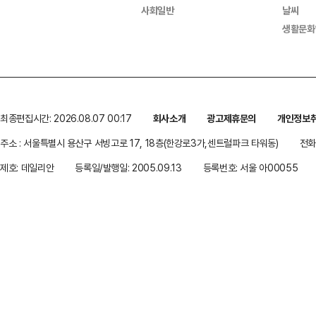
사회일반
날씨
생활문화
최종편집시간: 2026.08.07 00:17
회사소개
광고제휴문의
개인정보
주소 : 서울특별시 용산구 서빙고로 17, 18층(한강로3가,센트럴파크 타워동)
전화 
제호: 데일리안
등록일/발행일: 2005.09.13
등록번호: 서울 아00055