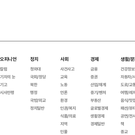
오피니언
정치
사회
경제
생활/문
칼럼
청와대
사건사고
금융
건강정보
기자의 눈
국회/정당
교육
증권
자동차/
기고
북한
노동
산업/재계
도로/교
시사만평
행정
언론
중기/벤처
여행/레
국방/외교
환경
부동산
음식/맛
정치일반
인권/복지
글로벌경제
패션/뷰
식품/의료
생활경제
공연/전
지역
경제일반
책
인물
종교