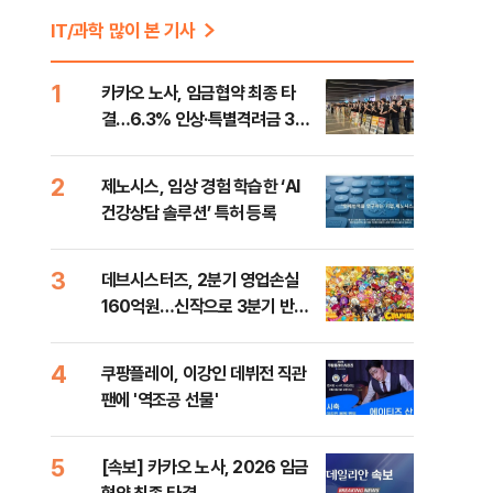
IT/과학 많이 본 기사
1
카카오 노사, 임금협약 최종 타
결…6.3% 인상·특별격려금 300
만원
2
제노시스, 임상 경험 학습한 ‘AI
건강상담 솔루션’ 특허 등록
3
데브시스터즈, 2분기 영업손실
160억원…신작으로 3분기 반등
노린다
4
쿠팡플레이, 이강인 데뷔전 직관
팬에 '역조공 선물'
5
[속보] 카카오 노사, 2026 임금