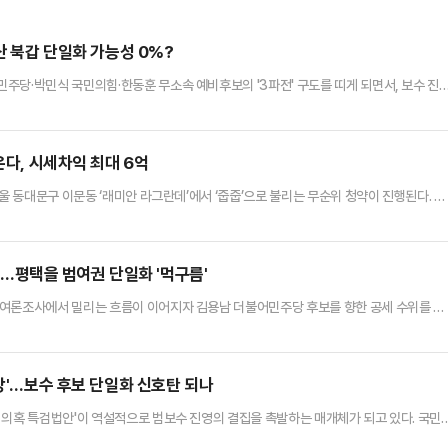
산 북갑 단일화 가능성 0%?
주당·박민식 국민의힘·한동훈 무소속 예비후보의 '3파전' 구도를 띠게 되면서, 보수 진
기감이 고조되고 있다. 이 가운데 한 후보를 둘러싼 당 지도부와 친한(친한동훈)계의 갈등
패를 결정지을 최대 분수령으로 떠올랐다.친한계로 분류되는 배현진 의원은 6일 채널A라
이라는 석 자에 히스테리컬하게 반응하고 '공한증' 아니냐고 이야기할…
온다, 시세차익 최대 6억
서울 동대문구 이문동 ‘래미안 라그란데’에서 ‘줍줍’으로 불리는 무순위 청약이 진행된다. 청
부양 특별공급) 등 총 2가구로, 불법행위 적발에 따라 재공급되는 물량이다. 오는 12일 특
되고 18일 당첨자 발표가 예정돼 있다. 이번 줍줍은 2023년 청약 당시 분양가로 공급돼
부동산 정상화’ 외치는데…野 “서민 주거사다리 무너…
리나…평택을 범여권 단일화 '먹구름'
 여론조사에서 밀리는 흐름이 이어지자 김용남 더불어민주당 후보를 향한 공세 수위를 끌
가 정작 같은 진영 후보를 정조준하면서, 평택을 선거 구도는 '연대'보다 '충돌'로 빠르
기도 전에 동력이 꺼질 수 있다는 전망까지 겹치고 있다.6일 정치권에 따르면 조 후보와 
하며 압박 수위를 높이고 있다. 특히 지난 5일에는 김 후보의 …
신당'…보수 후보 단일화 신호탄 되나
 의혹 특검법안'이 역설적으로 범보수 진영의 결집을 촉발하는 매개체가 되고 있다. 국민
체계 파괴'로 규정하고 공동 대응에 나서면서, 오는 6·3 지방선거를 앞둔 보수 후보 단일