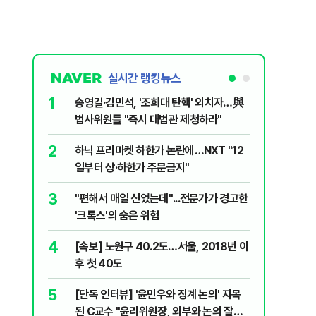
실시간 랭킹뉴스
1
6
송영길·김민석, '조희대 탄핵' 외치자…與
"기아차가
법사위원들 "즉시 대법관 제청하라"
교통사고때
2
7
하닉 프리마켓 하한가 논란에…NXT "12
SK하이닉
일부터 상·하한가 주문금지"
메모리 '
3
8
"편해서 매일 신었는데"...전문가가 경고한
박지원이 
'크록스'의 숨은 위험
함께한 김
4
9
[속보] 노원구 40.2도…서울, 2018년 이
"탕탕탕"
후 첫 40도
용의자 포
5
10
[단독 인터뷰] '윤민우와 징계 논의' 지목
"노원구 4
된 C교수 "윤리위원장, 외부와 논의 잘못
40도 돌