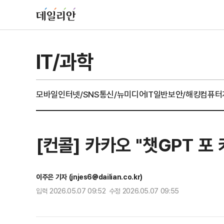
IT/과학
모바일
인터넷/SNS
통신/뉴미디어
IT일반
보안/해킹
컴퓨터
[컨콜] 카카오 "챗GPT 포
이주은 기자 (jnjes6@dailian.co.kr)
입력 2026.05.07 09:52 수정 2026.05.07 09:55