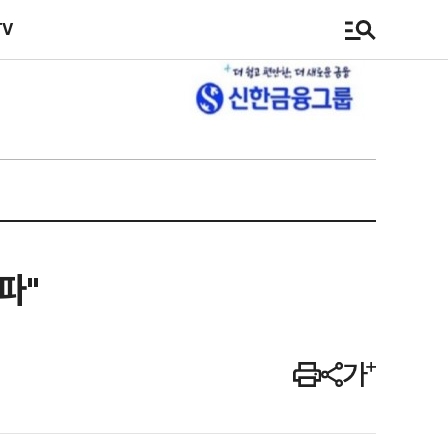
TV
파"