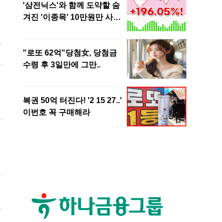
영
까
게
혁
의