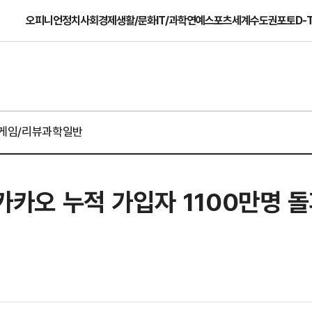
오피니언
정치
사회
경제
생활/문화
IT/과학
연예
스포츠
세계
수도권
포토
D-
게임/리뷰
과학일반
 카카오 누적 가입자 1100만명 돌