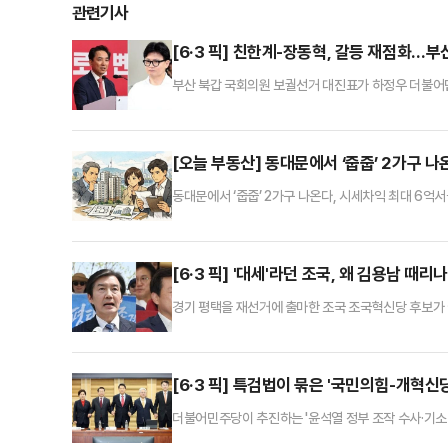
관련기사
[6·3 픽] 친한계-장동혁, 갈등 재점화…부
부산 북갑 국회의원 보궐선거 대진표가 하정우 더불어민
에서 보수 표심이 분열된 채 선거를 치를 수 있다는 위
지 재점화되면서, 후보들 간의 단일화 성사 여부가 승
디오 정치시그널에 출연해 "장동혁 지도부는 '한동훈'
[오늘 부동산] 동대문에서 ‘줍줍’ 2가구 나
동대문에서 ‘줍줍’ 2가구 나온다, 시세차익 최대 6억
약 대상 주택은 전용 55㎡(일반공급), 74㎡(노부모
별공급을 시작으로, 13일 일반공급에 대한 청약이 진행
최대 6억원에 이르는 시세차익이 예상된다.대통령은 ‘
[6·3 픽] '대세'라던 조국, 왜 김용남 때
경기 평택을 재선거에 출마한 조국 조국혁신당 후보가
어올리고 있다. 범여권 단일화 필요성을 강조해온 당사자
기울고 있다는 분석이 나온다. 단일화 논의가 본격화되
신당은 최근 김 후보의 과거 발언과 이력을 연이어 소환
[6·3 픽] 특검법이 묶은 '국민의힘-개혁
더불어민주당이 추진하는 '윤석열 정부 조작 수사·기소
힘과 개혁신당의 수도권 후보들이 해당 특검법을 '사법 