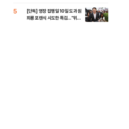
라"
5
10
[단독] 영장 집행일 10일 도과 원
폭염
희룡 포렌식 시도한 특검…"위법
제…
증거 수집" 지적
36