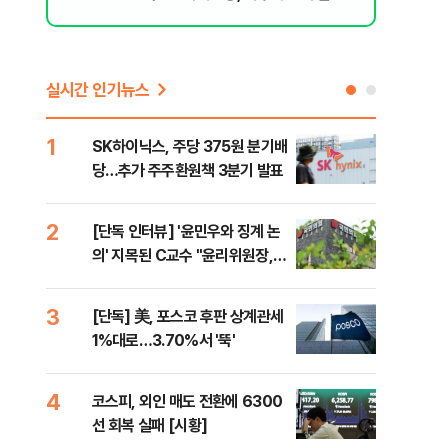
된 행위"
실시간 인기뉴스
1
6
SK하이닉스, 주당 375원 분기배
카카
당…추가 주주환원책 3분기 발표
결…
만
2
7
[단독 인터뷰] '윤민우와 징계 논
韓·
의' 지목된 C교수 "윤리위원장,
처음
외부와 논의 잘못된 행위"
3
8
[단독] 美, 포스코 후판 상계관세
박지
1%대로…3.70%서 '뚝'
령과
4
9
코스피, 외인 매도 전환에 6300
與,
선 회복 실패 [시황]
스?