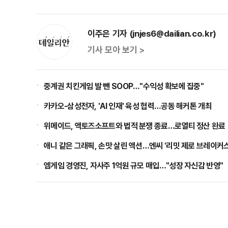
이주은 기자 (jnjes6@dailian.co.kr)
기사 모아 보기 >
중계권 치킨게임 발 뺀 SOOP…"수익성 확보에 집중"
카카오-삼성전자, 'AI 인재' 육성 협력…공동 해커톤 개최
위메이드, 액토즈소프트와 법적 분쟁 종료…로열티 정산 완료
애니 같은 그래픽, 손맛 살린 액션…엔씨 '리밋 제로 브레이커스
엠게임 경영진, 자사주 1억원 규모 매입…"성장 자신감 반영"