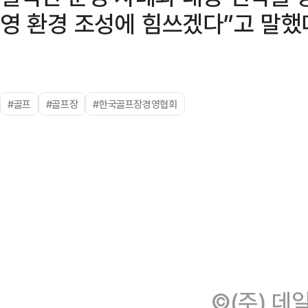
영 환경 조성에 힘쓰겠다”고 말했
#골프
#골프장
#한국골프장경영협회
©(주) 데