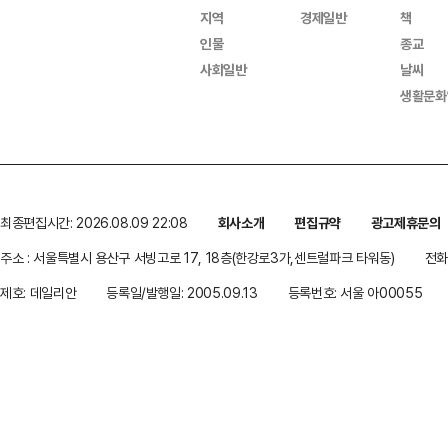
지역
경제일반
책
인물
종교
사회일반
날씨
생활문화
최종편집시간: 2026.08.09 22:08
회사소개
편집규약
광고제휴문의
주소 : 서울특별시 용산구 서빙고로 17, 18층(한강로3가,센트럴파크 타워동)
전화 
제호: 데일리안
등록일/발행일: 2005.09.13
등록번호: 서울 아00055