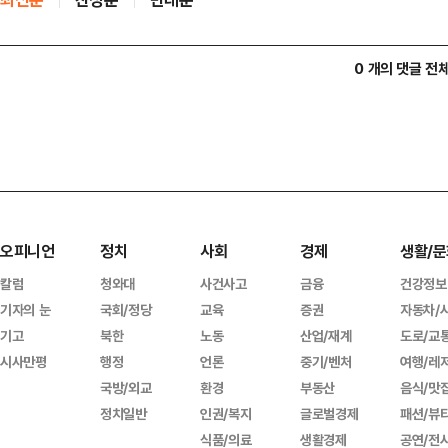
0 개의 댓글 전
오피니언
정치
사회
경제
생활/문
칼럼
청와대
사건사고
금융
건강정보
기자의 눈
국회/정당
교육
증권
자동차/
기고
북한
노동
산업/재계
도로/교
시사만평
행정
언론
중기/벤처
여행/레
국방/외교
환경
부동산
음식/맛
정치일반
인권/복지
글로벌경제
패션/뷰
식품/의료
생활경제
공연/전