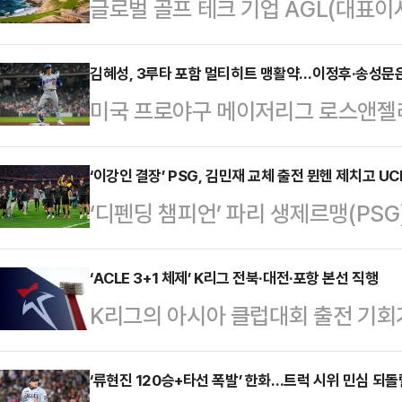
글로벌 골프 테크 기업 AGL(대표이
로 손꼽히는 멕시코 로스카보스와 손잡
구 본사에서 멕시코 로스카보스 관광
김혜성, 3루타 포함 멀티히트 맹활약…이정후·송성문
미국 프로야구 메이저리그 로스앤젤
를 위한 업무협약(MOU)을 체결했다
첫 3루타 포함 멀티히트(1경기 2안
순 부사장과 로드리고 에스폰다(Rodr
탰다.김혜성은 7일(한국시각) 미국
‘이강인 결장’ PSG, 김민재 교체 출전 뮌헨 제치고 UC
을 비롯한 양측 주요 관계자들이 참
‘디펜딩 챔피언’ 파리 생제르맹(PSG
2026 메이저리그(MLB) 휴스턴 
핵심은 AGL이 운영하는 세계적인 골
년 연속 유럽축구연맹(UEFA) 챔피
수로 선발 출전해 5타수 2안타 1득
BOOKING)…
이스 엔리케 감독이 이끄는 PSG는 
‘ACLE 3+1 체제’ K리그 전북·대전·포항 본선 직행
성한 김혜성의 시즌 타율은 0.314로
K리그의 아시아 클럽대회 출전 기회
리안츠 아레나에서 열린 2025-26
물러난 김혜성은 팀이 9-1로 크게 앞
(AFC)이 대회 규모를 키우면서 K
뮌헨과 1-1 무승부를 기록했다.지난달
방…
를 누빈다.AFC는 지난달 29일 집행
‘류현진 120승+타선 폭발’ 한화…트럭 시위 민심 되
리했던 PSG는 합산 점수 6-5로 