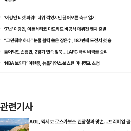
‘이강인 티켓 파워!’ 더위 꺾였지만 끓어오른 축구 열기
‘7번’ 이강인, 아틀레티코 마드리드 비공식 데뷔전 벤치 출발
“그만둬야 하나” 눈물 왈칵 쏟은 장은수, 187번째 도전서 첫 승
틀어막힌 손흥민, 2경기 연속 침묵…LAFC 극적 벼락골 승리
‘NBA 보인다’ 이현중, 뉴올리언스·보스턴 미니캠프 초청
관련기사
AGL, 멕시코 로스카보스 관광청과 맞손…프리미엄 골