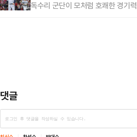
독수리 군단이 모처럼 호쾌한 경기력
피언스리그 엘리트(ACLE)’ 본선 참
는 전날 아틀레티코 마드리드(스페인
한화 이글스는 6일 광주-기아 챔피언
로 확대하기로 최종 확정했다. 이에
KBO리그’ KIA 타이거즈와의 원정 
됐는데, K리그는 ACLE 본선 직행권
3일 대구 삼성전부터 이어진 2연패
위 대회인 ACL2 본선 직행권 1장 
을 마련했다.승리의 밑그림은 베테랑
에…
6이닝 동안 4피안타(1피홈런) 1볼넷
완벽하게 제압했다. 시즌 세 번째 퀄
즌 3승째…
댓글
최신순
찬성순
반대순