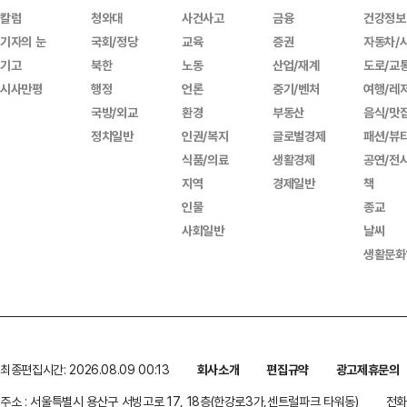
칼럼
청와대
사건사고
금융
건강정보
기자의 눈
국회/정당
교육
증권
자동차/
기고
북한
노동
산업/재계
도로/교
시사만평
행정
언론
중기/벤처
여행/레
국방/외교
환경
부동산
음식/맛
정치일반
인권/복지
글로벌경제
패션/뷰
식품/의료
생활경제
공연/전
지역
경제일반
책
인물
종교
사회일반
날씨
생활문화
최종편집시간: 2026.08.09 00:13
회사소개
편집규약
광고제휴문의
주소 : 서울특별시 용산구 서빙고로 17, 18층(한강로3가,센트럴파크 타워동)
전화 