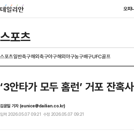
오피
스포츠
스포츠일반
축구
해외축구
야구
해외야구
농구
배구
UFC
골프
‘3안타가 모두 홈런’ 거포 잔혹사
김윤일 기자 (eunice@dailian.co.kr)
입력 2026.05.07 09:21 수정 2026.05.07 09:21