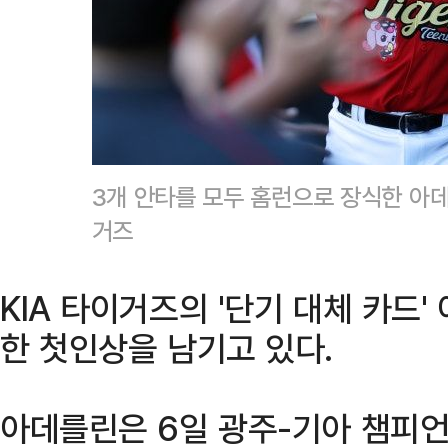
3개 안타를 모두 홈런으로 장식한 아데
거즈
KIA 타이거즈의 '단기 대체 카드
한 첫인상을 남기고 있다.
아데를린은 6일 광주-기아 챔피언