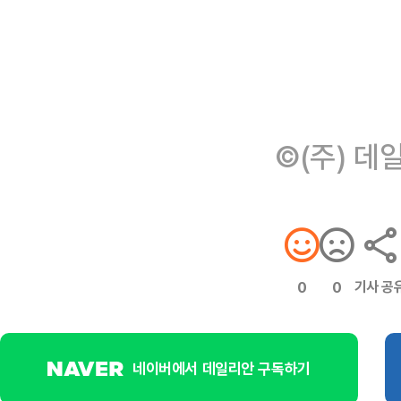
©(주) 데
기사 공
0
0
네이버에서 데일리안 구독하기