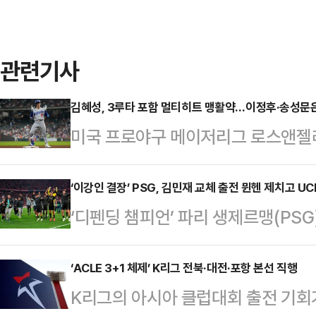
관련기사
김혜성, 3루타 포함 멀티히트 맹활약…이정후·송성문
미국 프로야구 메이저리그 로스앤젤
첫 3루타 포함 멀티히트(1경기 2안
탰다.김혜성은 7일(한국시각) 미국
‘이강인 결장’ PSG, 김민재 교체 출전 뮌헨 제치고 UC
‘디펜딩 챔피언’ 파리 생제르맹(PSG
2026 메이저리그(MLB) 휴스턴 
년 연속 유럽축구연맹(UEFA) 챔피
수로 선발 출전해 5타수 2안타 1득
이스 엔리케 감독이 이끄는 PSG는 
‘ACLE 3+1 체제’ K리그 전북·대전·포항 본선 직행
성한 김혜성의 시즌 타율은 0.314로
K리그의 아시아 클럽대회 출전 기회
리안츠 아레나에서 열린 2025-26
물러난 김혜성은 팀이 9-1로 크게 앞