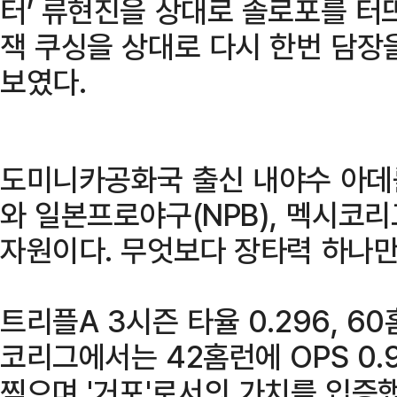
터’ 류현진을 상대로 솔로포를 터뜨
잭 쿠싱을 상대로 다시 한번 담장
보였다.
도미니카공화국 출신 내야수 아데
와 일본프로야구(NPB), 멕시코
자원이다. 무엇보다 장타력 하나만
트리플A 3시즌 타율 0.296, 6
코리그에서는 42홈런에 OPS 0
찍으며 '거포'로서의 가치를 입증했