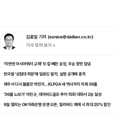
김윤일 기자 (eunice@dailian.co.kr)
기사 모아 보기 >
‘이번엔 아시아쿼터 교체’ 또 칼 빼든 삼성, 우승 향한 집념
한국발 ‘성접대 파문’에 일본도 발칵, 실명 공개에 충격
제주서 다시 불붙은 박민지…KLPGA 새 역사까지 이제 36홀
‘36홀 노보기’ 이민규, 데이비드골프 투어 15회 대회서 2승 달성
9월 열리는 OK저축은행 읏맨 오픈, 얼리버드 예매 시 최대 20% 할인