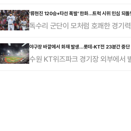
(AFC)이 대회 규모를 키우면서 K
뮌헨과 1-1 무승부를 기록했다.지난달
방…
를 누빈다.AFC는 지난달 29일 집행
‘류현진 120승+타선 폭발’ 한화…트럭 시위 민심 되
리했던 PSG는 합산 점수 6-5로 
독수리 군단이 모처럼 호쾌한 경기력
피언스리그 엘리트(ACLE)’ 본선 참
는 전날 아틀레티코 마드리드(스페인
한화 이글스는 6일 광주-기아 챔피언
로 확대하기로 최종 확정했다. 이에
KBO리그’ KIA 타이거즈와의 원정 
야구장 바깥에서 화재 발생…롯데-KT전 23분간 중단
됐는데, K리그는 ACLE 본선 직행권
수원 KT위즈파크 경기장 외부에서 
3일 대구 삼성전부터 이어진 2연패
위 대회인 ACL2 본선 직행권 1장 
돌발 상황이 발생했다.6일 수원 KT
을 마련했다.승리의 밑그림은 베테랑
에…
KBO리그’ 롯데 자이언츠와 KT 위즈
6이닝 동안 4피안타(1피홈런) 1볼넷
중단됐다.상황은 롯데가 6-1로 앞서던
완벽하게 제압했다. 시즌 세 번째 퀄
생했다. 경기장 우측 외야에서 원인을
즌 3승째…
어오기 시작한 것. 짙은 연기가 순
차단하자, 심판진은 즉시 경기 중단