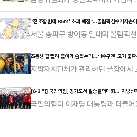
인 것으로 알려졌다.6일 업계에 
지만, 상품 구조가 ‘조건별 차등 지
비스를 올해 안으로 인수합병하는 
가 크게 갈릴 전망이다.소득 기준과 
“전 조합원에 85㎡ 초과 배정”…올림픽선수기자촌아파
전서비스가 희망퇴직을 진행한 가운
서울 송파구 방이동 일대의 올림픽
야 실익 판단이 가능하다.6일 금융
어지면서 업계에서는 그룹 차원의 사
도를 낼 전망이다.6일 정비업계에 따
금 출시 준비 점검회의’를 열고 상
두고 있다.현대엔지니어링은 지난 3
픽선수기자촌아파트 재건축정비사업 정
초등생 팔 빨려 들어가 숨졌는데…배수구엔 ‘고기 불판
좌 가입자는 오는 6월 한 달간만 
지방자치단체가 관리하던 풀장에서 
략환경영향평가서(초안)’에 대해 
는 특별중도해지 방식으로 진행되며 
이 울릉군과 시공사 측을 상대로 낸
했다. 이번 공람은 내달 1일까지 
소득 비과세 혜택은 유지된다…
민사14부(김영학 부장판사)는 A군(
[6·3 픽] 국민의힘, 경기도서 필승결의대회…"지방선거
픽훼미리타운(문정동)과 아시아선수촌
국민의힘이 이재명 대통령과 더불어민주
사 관계자 등을 상대로 제기한 약 
불리는 대단지로, 지하철 5·9호선
비판을 쏟아내며 파상공세를 펼쳤다.
일부 승소 판결을 했다고 6일 밝혔
이용할 수 있는 더블 역세권에 위…
작 수사·기소 의혹 특검법안(조작 기소
에게 유가족에게 총 4억8500여만