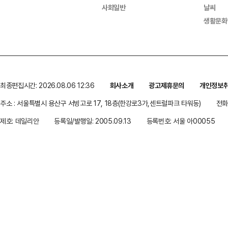
사회일반
날씨
생활문화
최종편집시간: 2026.08.06 12:36
회사소개
광고제휴문의
개인정보
주소 : 서울특별시 용산구 서빙고로 17, 18층(한강로3가,센트럴파크 타워동)
전화 
제호: 데일리안
등록일/발행일: 2005.09.13
등록번호: 서울 아00055