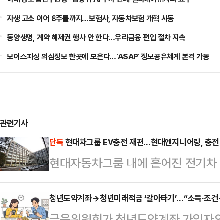
자생 고소 이어 8주룰까지…보험사, 자동차보험 개혁 시동
동양생명, 계약 해제권 행사 안 한다…우리금융 편입 절차 지속
보이스피싱 의심정보 한곳에 모은다…'ASAP' 정보공유체계 본격 가동
관련기사
단독
현대차그룹 EV충전 재편…현대엔지니어링, 충전
현대자동차그룹 내에 흩어진 전기차 
대엔지니어링을 중심으로 하나로 묶는
니어링이 올해 안에 한국전기차충전
청년도약계좌→청년미래적금 ‘갈아타기’…“소득·조건·
금융위원회가 청년도약계좌 가입자의