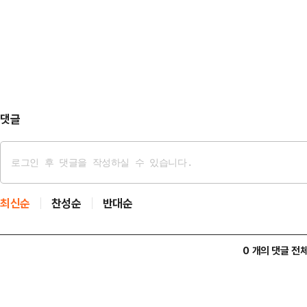
고, 이번 지방선거를 강력한 심판의
놀이 시설에 설치·관리상 하자가 있
표는 6일 경기도 수원에 있는 국민의
다”며 “국가배상법상 영조…
기도 필승 결의대회'에 참석해 "이
그 수괴인 이재명을 심판하는 선거가
이 추진 중인…
댓글
최신순
찬성순
반대순
0 개의 댓글 전