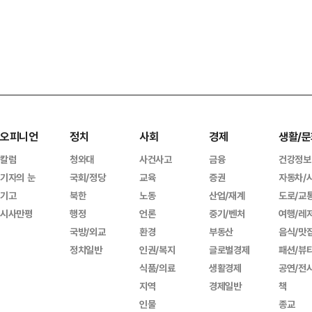
오피니언
정치
사회
경제
생활/문
칼럼
청와대
사건사고
금융
건강정보
기자의 눈
국회/정당
교육
증권
자동차/
기고
북한
노동
산업/재계
도로/교
시사만평
행정
언론
중기/벤처
여행/레
국방/외교
환경
부동산
음식/맛
정치일반
인권/복지
글로벌경제
패션/뷰
식품/의료
생활경제
공연/전
지역
경제일반
책
인물
종교