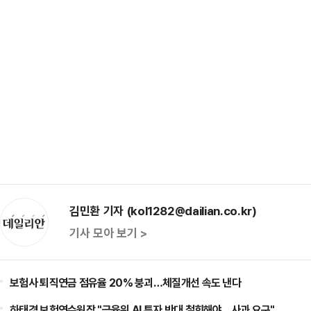
김민환 기자 (kol1282@dailian.co.kr)
기사 모아 보기 >
보험사 퇴직연금 점유율 20% 붕괴…체질개선 속도 낸다
하태경 보험연수원장 "금융위 AI 투자 반대 철회해야…사과 요구"