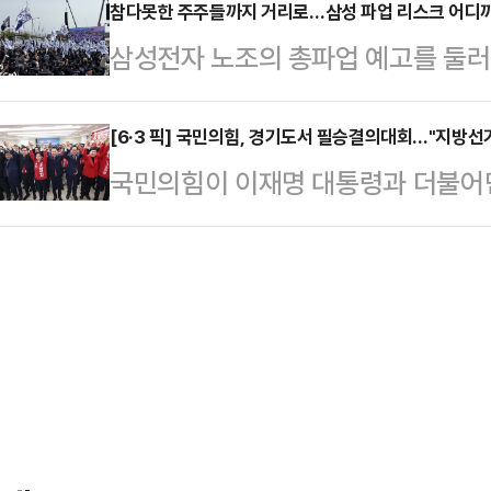
픽선수기자촌아파트 재건축정비사업 정
참다못한 주주들까지 거리로…삼성 파업 리스크 어디
좌 가입자는 오는 6월 한 달간만 
삼성전자 노조의 총파업 예고를 둘러
략환경영향평가서(초안)’에 대해 
는 특별중도해지 방식으로 진행되며 
실제 비용과 기업가치 문제로 확산되
했다. 이번 공람은 내달 1일까지 
소득 비과세 혜택은 유지된다…
성과급 충돌이 이제는 시장에서 투자
[6·3 픽] 국민의힘, 경기도서 필승결의대회…"지방선거
픽훼미리타운(문정동)과 아시아선수촌
국민의힘이 이재명 대통령과 더불어민주
시작하면서 파장이 걷잡을 수 없이 커
불리는 대단지로, 지하철 5·9호선
비판을 쏟아내며 파상공세를 펼쳤다.
주주행동 실천본부'는 이날 오전 서
이용할 수 있는 더블 역세권에 위…
작 수사·기소 의혹 특검법안(조작 기소
반대하고 노조 행태를 비판하는 집회
고, 이번 지방선거를 강력한 심판의
망국 파업, 5천만이 분노한다", "
표는 6일 경기도 수원에 있는 국민의
하라" 등의…
기도 필승 결의대회'에 참석해 "이
그 수괴인 이재명을 심판하는 선거가
이 추진 중인…