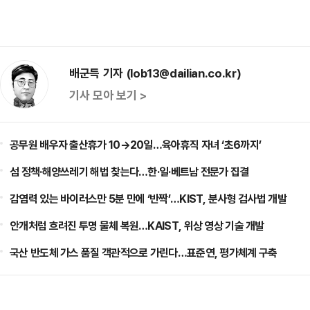
배군득 기자 (lob13@dailian.co.kr)
기사 모아 보기 >
공무원 배우자 출산휴가 10→20일…육아휴직 자녀 ‘초6까지’
섬 정책·해양쓰레기 해법 찾는다…한·일·베트남 전문가 집결
감염력 있는 바이러스만 5분 만에 ‘반짝’…KIST, 분사형 검사법 개발
안개처럼 흐려진 투명 물체 복원…KAIST, 위상 영상 기술 개발
국산 반도체 가스 품질 객관적으로 가린다…표준연, 평가체계 구축