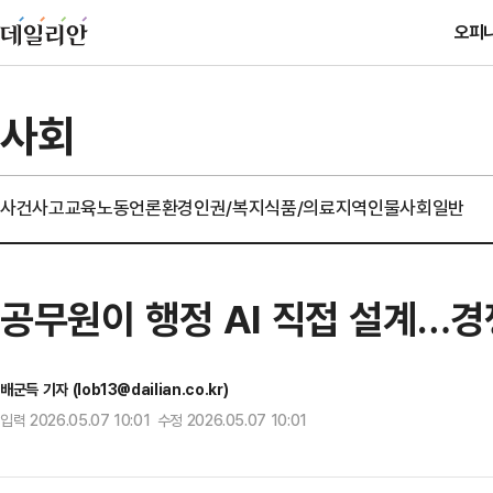
오피
사회
사건사고
교육
노동
언론
환경
인권/복지
식품/의료
지역
인물
사회일반
공무원이 행정 AI 직접 설계…경쟁
배군득 기자 (lob13@dailian.co.kr)
입력 2026.05.07 10:01 수정 2026.05.07 10:01