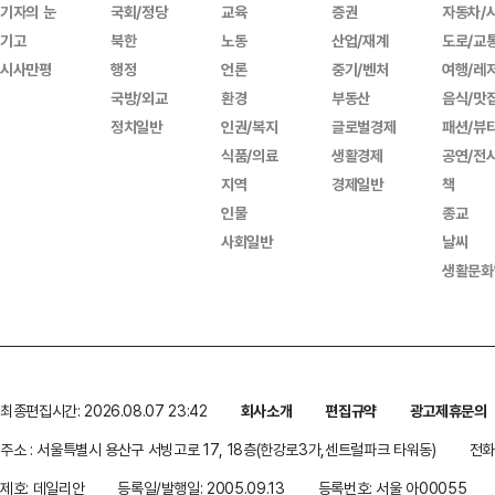
기자의 눈
국회/정당
교육
증권
자동차/
기고
북한
노동
산업/재계
도로/교
시사만평
행정
언론
중기/벤처
여행/레
국방/외교
환경
부동산
음식/맛
정치일반
인권/복지
글로벌경제
패션/뷰
식품/의료
생활경제
공연/전
지역
경제일반
책
인물
종교
사회일반
날씨
생활문화
최종편집시간: 2026.08.07 23:42
회사소개
편집규약
광고제휴문의
주소 : 서울특별시 용산구 서빙고로 17, 18층(한강로3가,센트럴파크 타워동)
전화 
제호: 데일리안
등록일/발행일: 2005.09.13
등록번호: 서울 아00055