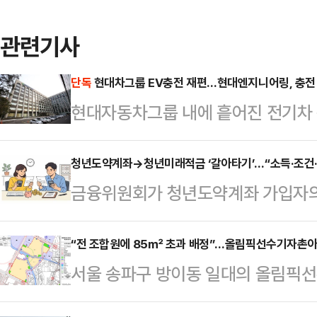
관련기사
단독
현대차그룹 EV충전 재편…현대엔지니어링, 충전
현대자동차그룹 내에 흩어진 전기차 
대엔지니어링을 중심으로 하나로 묶는
니어링이 올해 안에 한국전기차충전
청년도약계좌→청년미래적금 ‘갈아타기’…“소득·조건·
금융위원회가 청년도약계좌 가입자의
인 것으로 알려졌다.6일 업계에 
지만, 상품 구조가 ‘조건별 차등 지
비스를 올해 안으로 인수합병하는 
가 크게 갈릴 전망이다.소득 기준과 
“전 조합원에 85㎡ 초과 배정”…올림픽선수기자촌아파
전서비스가 희망퇴직을 진행한 가운
서울 송파구 방이동 일대의 올림픽
야 실익 판단이 가능하다.6일 금융
어지면서 업계에서는 그룹 차원의 사
도를 낼 전망이다.6일 정비업계에 따
금 출시 준비 점검회의’를 열고 상
두고 있다.현대엔지니어링은 지난 3