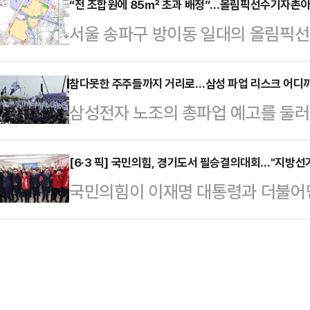
가 크게 갈릴 전망이다.소득 기준과 
“전 조합원에 85㎡ 초과 배정”…올림픽선수기자촌아파
전서비스가 희망퇴직을 진행한 가운
서울 송파구 방이동 일대의 올림픽
야 실익 판단이 가능하다.6일 금융
어지면서 업계에서는 그룹 차원의 사
도를 낼 전망이다.6일 정비업계에 따
금 출시 준비 점검회의’를 열고 상
두고 있다.현대엔지니어링은 지난 3
픽선수기자촌아파트 재건축정비사업 정
참다못한 주주들까지 거리로…삼성 파업 리스크 어디
좌 가입자는 오는 6월 한 달간만 
삼성전자 노조의 총파업 예고를 둘러
략환경영향평가서(초안)’에 대해 
는 특별중도해지 방식으로 진행되며 
실제 비용과 기업가치 문제로 확산되
했다. 이번 공람은 내달 1일까지 
소득 비과세 혜택은 유지된다…
성과급 충돌이 이제는 시장에서 투자
[6·3 픽] 국민의힘, 경기도서 필승결의대회…"지방선거
픽훼미리타운(문정동)과 아시아선수촌
국민의힘이 이재명 대통령과 더불어민주
시작하면서 파장이 걷잡을 수 없이 커
불리는 대단지로, 지하철 5·9호선
비판을 쏟아내며 파상공세를 펼쳤다.
주주행동 실천본부'는 이날 오전 서
이용할 수 있는 더블 역세권에 위…
작 수사·기소 의혹 특검법안(조작 기소
반대하고 노조 행태를 비판하는 집회
고, 이번 지방선거를 강력한 심판의
망국 파업, 5천만이 분노한다", "
표는 6일 경기도 수원에 있는 국민의
하라" 등의…