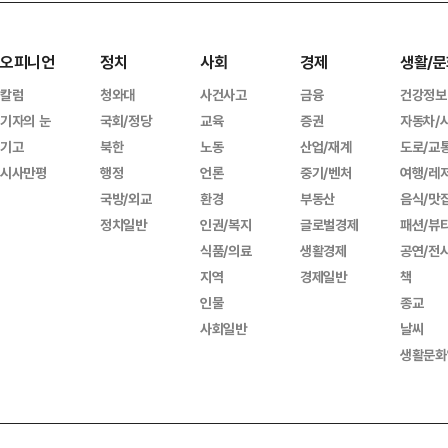
오피니언
정치
사회
경제
생활/문
칼럼
청와대
사건사고
금융
건강정보
기자의 눈
국회/정당
교육
증권
자동차/
기고
북한
노동
산업/재계
도로/교
시사만평
행정
언론
중기/벤처
여행/레
국방/외교
환경
부동산
음식/맛
정치일반
인권/복지
글로벌경제
패션/뷰
식품/의료
생활경제
공연/전
지역
경제일반
책
인물
종교
사회일반
날씨
생활문화