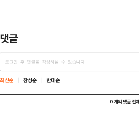
기도 필승 결의대회'에 참석해 "이
그 수괴인 이재명을 심판하는 선거가
이 추진 중인…
댓글
최신순
찬성순
반대순
0 개의 댓글 전