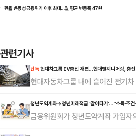
환율 변동성 금융위기 이후 최대…월 평균 변동폭 47원
관련기사
단독
현대차그룹 EV충전 재편…현대엔지니어링, 충전
현대자동차그룹 내에 흩어진 전기차 
대엔지니어링을 중심으로 하나로 묶는
니어링이 올해 안에 한국전기차충전
청년도약계좌→청년미래적금 ‘갈아타기’…“소득·조건·
금융위원회가 청년도약계좌 가입자의
인 것으로 알려졌다.6일 업계에 
지만, 상품 구조가 ‘조건별 차등 지
비스를 올해 안으로 인수합병하는 