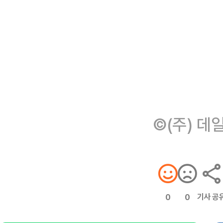
©(주) 데
기사 공
0
0