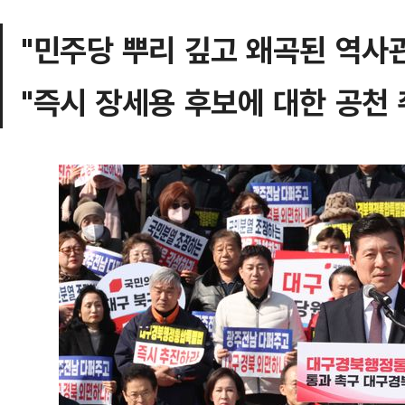
"민주당 뿌리 깊고 왜곡된 역사
"즉시 장세용 후보에 대한 공천