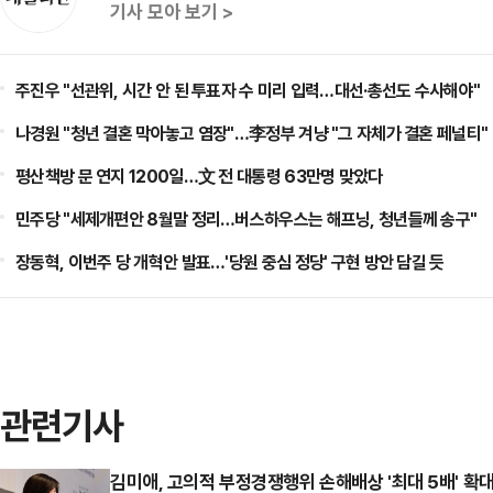
기사 모아 보기 >
주진우 "선관위, 시간 안 된 투표자 수 미리 입력…대선·총선도 수사해야"
나경원 "청년 결혼 막아놓고 염장"…李정부 겨냥 "그 자체가 결혼 페널티"
평산책방 문 연지 1200일…文 전 대통령 63만명 맞았다
민주당 "세제개편안 8월말 정리…버스하우스는 해프닝, 청년들께 송구"
장동혁, 이번주 당 개혁안 발표…'당원 중심 정당' 구현 방안 담길 듯
관련기사
김미애, 고의적 부정경쟁행위 손해배상 '최대 5배' 확