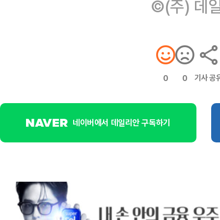
©(주) 데
기사 공
0
0
네이버에서 데일리안 구독하기