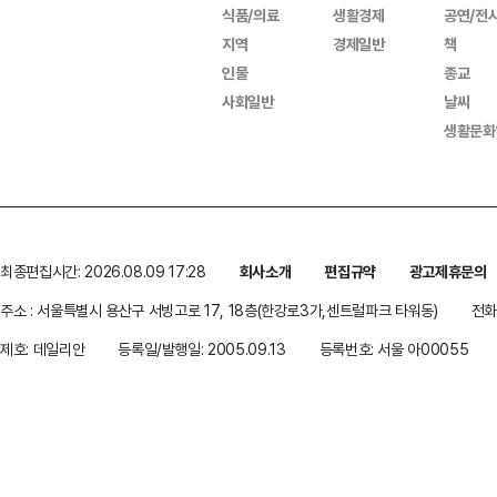
식품/의료
생활경제
공연/전
지역
경제일반
책
인물
종교
사회일반
날씨
생활문화
최종편집시간: 2026.08.09 17:28
회사소개
편집규약
광고제휴문의
주소 : 서울특별시 용산구 서빙고로 17, 18층(한강로3가,센트럴파크 타워동)
전화 
제호: 데일리안
등록일/발행일: 2005.09.13
등록번호: 서울 아00055