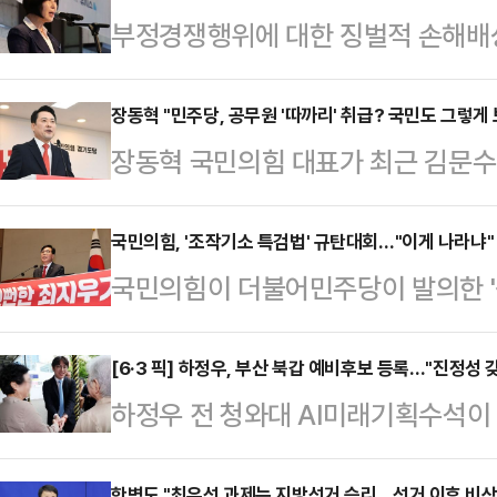
부정경쟁행위에 대한 징벌적 손해배상
의성이 입증된 모든 부정경쟁행위에 
을 묻는 것이 골자다.6일 국회 보
장동혁 "민주당, 공무원 '따까리' 취급? 국민도 그렇게 
장동혁 국민의힘 대표가 최근 김문수
이 같은 내용을 담은 '부정경쟁방지 
언' 논란을 겨냥해 "전 국민을 '따까
대표 발의했다.현행법은 고의적 부
동혁 대표는 6일 자신의 페이스북을
국민의힘, '조작기소 특검법' 규탄대회…"이게 나라냐"
침해 등 특정 유형에 한해서만 징벌
국민의힘이 더불어민주당이 발의한 '
최근 정국에서 불거진 민주당 인사들
적용 대상을 부정경쟁행위 전반으로
나섰다.송언석 원내대표는 6일 오후
당은 잘못을 하고도 무엇이 문제인지
실효성을 높이는 데 중점을…
규탄대회'를 열고 "경찰이 도둑을 
[6·3 픽] 하정우, 부산 북갑 예비후보 등록…"진정성 
히려 적반하장 화를 낸다"고 지적했
하정우 전 청와대 AI미래기획수석
냐. 검사가 도둑을 수사해야지 도둑
산 북갑 보궐선거 후보가 지난 3일 
부산 북갑 국회의원 재보궐선거 예비
었다.송 원내대표는 "생각나는 구절이
여자아이에게 '오빠…
한병도 "최우선 과제는 지방선거 승리…선거 이후 비