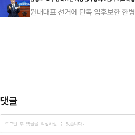
일 페이스북에 "드디어 예비후보 등록
하게 돌아가고 있다"며 "우리가 초
원내대표 선거에 단독 입후보한 한
이름이 적힌 선거 운동복과 명함을 들
던 공정과 상식, 도덕과 윤리, 규칙이
주요 국정과제 입법을 완수하겠다고 
것"이라며 "겸손하고 낮은 자세로 진
판했다.그는 "도둑…
서 진행된 민주당 제3기 원내대표 
보는 이날 오후 부산 연제구 부산시
해 "최우선 과제는 지방선거 승리"
보와 개최한 공동 기자회견에서는 "북
제를 가동하겠다"고 말했다.한 의원
이루겠다"며 "북구에는 …
위해 앞으로 1년, 특히 올해 12월
다"며 "그래야 새로운 과제들도 안정
동 사태 장기화로 인…
댓글