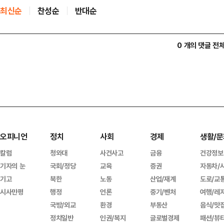
최신순
찬성순
반대순
0 개의 댓글 전
오피니언
정치
사회
경제
생활/문
칼럼
청와대
사건사고
금융
건강정보
기자의 눈
국회/정당
교육
증권
자동차/
기고
북한
노동
산업/재계
도로/교
시사만평
행정
언론
중기/벤처
여행/레
국방/외교
환경
부동산
음식/맛
정치일반
인권/복지
글로벌경제
패션/뷰