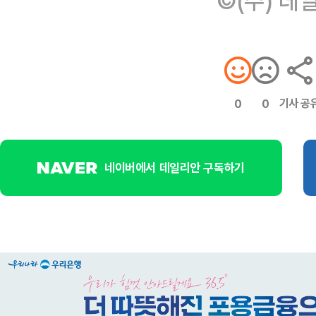
©(주) 데
기사 공
0
0
네이버에서 데일리안 구독하기