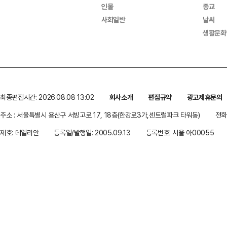
인물
종교
사회일반
날씨
생활문화
최종편집시간: 2026.08.08 13:02
회사소개
편집규약
광고제휴문의
주소 : 서울특별시 용산구 서빙고로 17, 18층(한강로3가,센트럴파크 타워동)
전화 
제호: 데일리안
등록일/발행일: 2005.09.13
등록번호: 서울 아00055