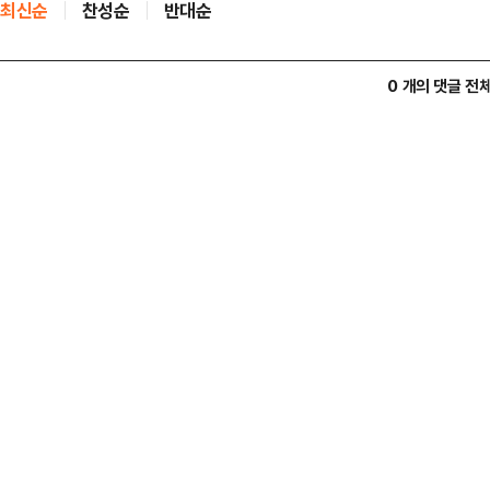
최신순
찬성순
반대순
0 개의 댓글 전