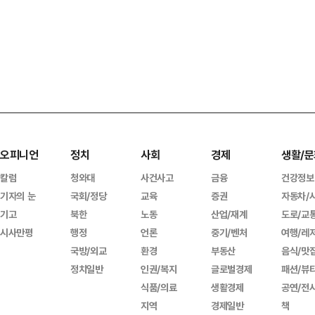
오피니언
정치
사회
경제
생활/문
칼럼
청와대
사건사고
금융
건강정보
기자의 눈
국회/정당
교육
증권
자동차/
기고
북한
노동
산업/재계
도로/교
시사만평
행정
언론
중기/벤처
여행/레
국방/외교
환경
부동산
음식/맛
정치일반
인권/복지
글로벌경제
패션/뷰
식품/의료
생활경제
공연/전
지역
경제일반
책