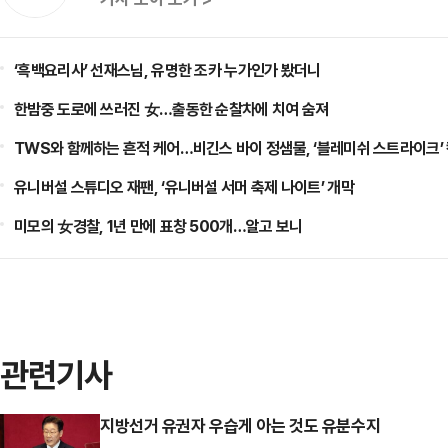
‘흑백요리사’ 선재스님, 유명한 조카 누가인가 봤더니
한밤중 도로에 쓰러진 女…출동한 순찰차에 치여 숨져
TWS와 함께하는 흔적 케어…비긴스 바이 정샘물, ‘블레미쉬 스트라이크’
유니버설 스튜디오 재팬, ‘유니버설 서머 축제 나이트’ 개막
미모의 女경찰, 1년 만에 표창 500개…알고 보니
관련기사
지방선거 유권자 우습게 아는 것도 유분수지