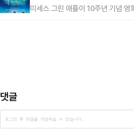
미세스 그린 애플이 10주년 기념 
영상에는 김선태가 최근 진행한 ‘고3
다능한 실력을 갖춘 아티스트로 평가됐
다. CGV는 오는 5월 27일 공연 실
전하는 모습이 담겼다.이날 김선태는
100'에 7곡을 올…
기념 라이브 ~피오르드~ 온 스크린'
뼈 있는 치킨이었다”며 “그런데 ‘순
10주년 다큐멘터리 필름 ~디 오리진
서 정말 당황했다”고 말했다.이어 “
공연 실황 영화 '미세스 그린 애플 매
위한…
스크린'은 2025년 7월 요코하마 
담았다. 양일간 10만 명, 스트리밍 
댓글