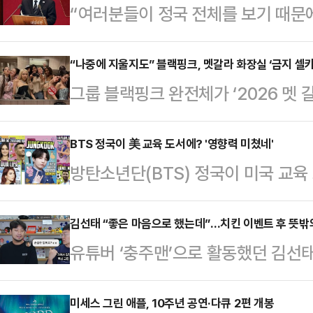
“여러분들이 정국 전체를 보기 때문에
요하다고 생각하는 법안 하나, 여기서
릴 셈이 아니라면, 신중해달라고 요
“나중에 지울지도” 블랙핑크, 멧갈라 화장실 ‘금지 셀카
그룹 블랙핑크 완전체가 ‘2026 멧 
구시장 후보가 지난 3일 대구시당 
바 ‘금지된 셀카’에 포착됐다.인도 
특검법을 대표 발의한 천준호 민주
자신의 사회관계망서비스(SNS)에 “Felt 
BTS 정국이 美 교육 도서에? '영향력 미쳤네'
한 말이다.더불어민주당 내에서 김 
방탄소년단(BTS) 정국이 미국 교육
게 나왔는데 나중에 지울지도)”라는
정적 입장을 공개적으로 피력했다. 
업계에 따르면 정국은 미국 초등학생
에는 미국 뉴욕 메트로폴리탄 미술관
다. “법안을 ‘신중히’ 처리해…
개하는 시리즈 '브레인 캔디 북스'에
김선태 “좋은 마음으로 했는데”…치킨 이벤트 후 뜻밖
수, 제니, 로제, 리사와 배우 마고 
유튜버 ‘충주맨’으로 활동했던 김선태
리즈에는 정국을 비롯해 두아 리파,
한 모습이 담겼다. 블랙핑크 멤버들
리 기부 이벤트 이후 예상치 못한 반
세계적인 스타들이 포함돼 있다.정국
유튜브 채널 침착맨에는 ‘오피스 빌
미세스 그린 애플, 10주년 공연·다큐 2편 개봉
정한 '역사상 가장 위대한 가수' 중