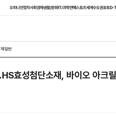
오피니언
정치
사회
경제
생활/문화
IT/과학
연예
스포츠
세계
수도권
포토
D-
경제일반
…HS효성첨단소재, 바이오 아크