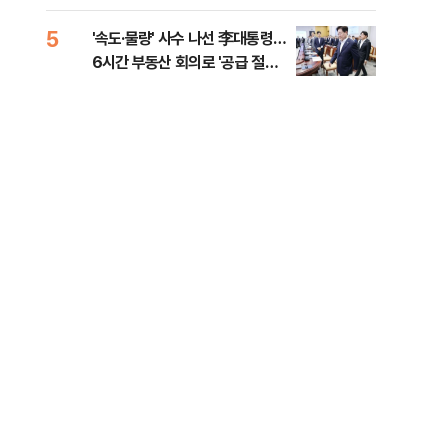
다"
5
10
'속도·물량' 사수 나선 李대통령…
[단
6시간 부동산 회의로 '공급 절벽'
1%
타개 총력전