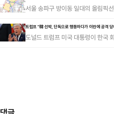
서울 송파구 방이동 일대의 올림픽
야 실익 판단이 가능하다.6일 금융
정적 입장을 공개적으로 피력했다. 
도를 낼 전망이다.6일 정비업계에 따
금 출시 준비 점검회의’를 열고 상
다. “법안을 ‘신중히’ 처리해…
픽선수기자촌아파트 재건축정비사업 정
트럼프 "韓 선박, 단독으로 행동하다가 이란에 공격 당
좌 가입자는 오는 6월 한 달간만 
도널드 트럼프 미국 대통령이 한국 
략환경영향평가서(초안)’에 대해 
는 특별중도해지 방식으로 진행되며 
가 이란군의 공격을 받은 것”이라고
했다. 이번 공람은 내달 1일까지 
소득 비과세 혜택은 유지된다…
은 5일(현지시간) 백악관 행사 중 
픽훼미리타운(문정동)과 아시아선수촌
조달한다고 말하면서 “그런데 그들의
불리는 대단지로, 지하철 5·9호선
은 단독으로 행동하다가 피격당한 것
이용할 수 있는 더블 역세권에 위…
은 어제 박살이 났다. 그러나 미국
다”고 덧붙였다.전날 호르무즈 해협
에서 폭발 및 화재가 발생한 …
댓글