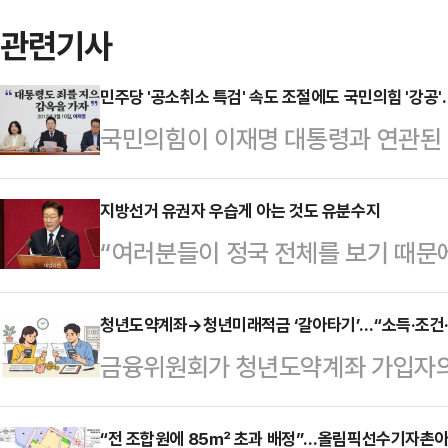
관련기사
민주당 '공소취소 특검' 속도 조절에도 국민의힘 '강공
국민의힘이 이재명 대통령과 연관된 
반전 카드로 활용하고 있다. 더불어
서까지 속도 조절을 요구하는 목소리
지방선거 유권자 우습게 아는 것도 유분수지
“여러분들이 정국 전체를 보기 때문에
다는 점을 명확히 깨달았기 때문이다
요하다고 생각하는 법안 하나, 여기서
슈를 얼마나 잘 부각하느냐가 선거의 
릴 셈이 아니라면, 신중해달라고 요
청년도약계좌→청년미래적금 ‘갈아타기’…“소득·조건·
선거 국민의힘 오세훈 서울시장 후보
금융위원회가 청년도약계좌 가입자의
구시장 후보가 지난 3일 대구시당 
후보·양향자 경기도지사 후보·김진
지만, 상품 구조가 ‘조건별 차등 지
특검법을 대표 발의한 천준호 민주
도지사 후보·양정무 전북…
가 크게 갈릴 전망이다.소득 기준과 
“전 조합원에 85㎡ 초과 배정”…올림픽선수기자촌아파
한 말이다.더불어민주당 내에서 김 