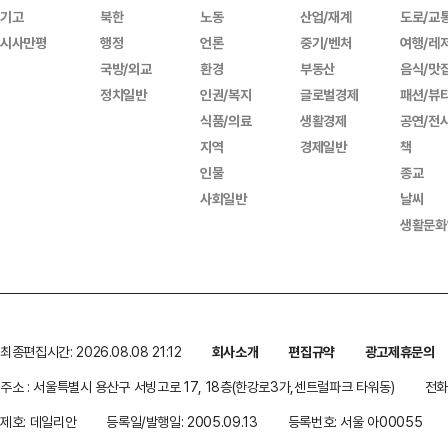
기고
북한
노동
산업/재계
도로/교
시사만평
행정
언론
중기/벤처
여행/레
국방/외교
환경
부동산
음식/맛
정치일반
인권/복지
글로벌경제
패션/뷰
식품/의료
생활경제
공연/전
지역
경제일반
책
인물
종교
사회일반
날씨
생활문화
최종편집시간: 2026.08.08 21:12
회사소개
편집규약
광고제휴문의
주소 : 서울특별시 용산구 서빙고로 17, 18층(한강로3가,센트럴파크 타워동)
전화 
제호: 데일리안
등록일/발행일: 2005.09.13
등록번호: 서울 아00055