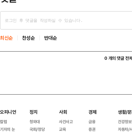
최신순
찬성순
반대순
0 개의 댓글 전
오피니언
정치
사회
경제
생활/문
칼럼
청와대
사건사고
금융
건강정보
기자의 눈
국회/정당
교육
증권
자동차/