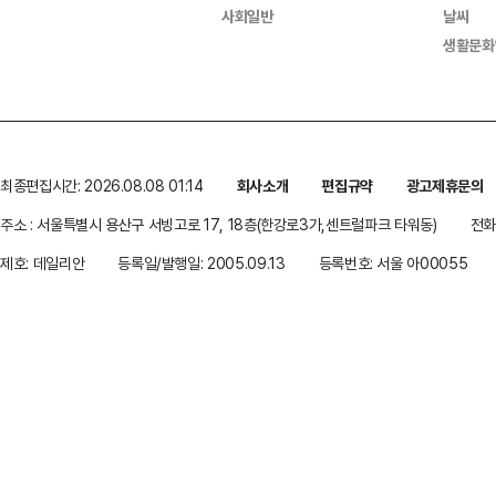
사회일반
날씨
생활문화
최종편집시간: 2026.08.08 01:14
회사소개
편집규약
광고제휴문의
주소 : 서울특별시 용산구 서빙고로 17, 18층(한강로3가,센트럴파크 타워동)
전화 
제호: 데일리안
등록일/발행일: 2005.09.13
등록번호: 서울 아00055