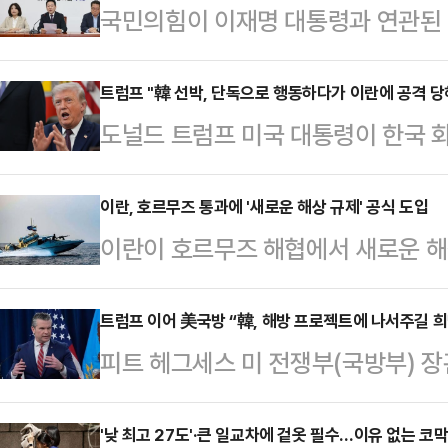
국민의힘이 이재명 대통령과 연관된 
반전 카드로 활용하고 있다. 더불어
서까지 속도 조절을 요구하는 목소리
트럼프 "韓 선박, 단독으로 행동하다가 이란에 공격 당
도널드 트럼프 미국 대통령이 한국 
다는 점을 명확히 깨달았기 때문이다
가 이란군의 공격을 받은 것”이라고
슈를 얼마나 잘 부각하느냐가 선거의 
은 5일(현지시간) 백악관 행사 중 
이란, 호르무즈 통과에 '새로운 해상 규제' 공식 도입
선거 국민의힘 오세훈 서울시장 후보
이란이 호르무즈 해협에서 새로운 해
조달한다고 말하면서 “그런데 그들의
후보·양향자 경기도지사 후보·김진
레스TV가 5일(현지시간) 보도했다.
은 단독으로 행동하다가 피격당한 것
도지사 후보·양정무 전북…
담긴 새로운 규제를 가동한다고 밝혔
트럼프 이어 美국방 “韓, 해방 프로젝트에 나서주길 희
은 어제 박살이 났다. 그러나 미국
피트 헤그세스 미 전쟁부(국방부) 장
는 모든 선박은 이란의 공식 이메일(in
다”고 덧붙였다.전날 호르무즈 해협
트’(프로젝트 프리덤)에 동참해주기
달받게 된다.이란은 해협을 통과하려
에서 폭발 및 화재가 발생한 …
령에 이어 미 국방장관도 나서서 내
'낮 최고 27도'·큰 일교차에 겉옷 필수…이유 없는 코막
야 하며 사전 통행 허가를 받아야 