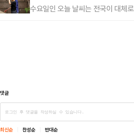
수요일인 오늘 날씨는 전국이 대체로 
따르면 헤그세스 장관은 이날 미 버
상 공해는 아니지만 선박의 통과통항
으로 벌어지겠다.기상청은 이날 "서
자회견에서 ‘ 트럼프 대통령의 해방
세한 내용은…
기압의 영향을 받겠다"며 "내륙을 중
응할 조짐이 있느냐’는 질문에 “그러
로 크게 벌어지겠다"고 예보했다. 
란다”고 답변했다. 그러면서 “일본과
옷을 챙기는 것이 좋겠다.아침 최저 기
“그렇다고 그러…
도를 오르내리겠다.주요 지역별 아침 기
도, 춘천 7도, 강릉 16도, 청주 10도
댓글
최신순
찬성순
반대순