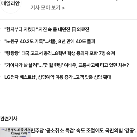
기사 모아 보기 >
"환자부터 지켰다" 지진 속 몸 내던진 日 의료진
"노원구 40.2도 기록"...서울, 8년 만에 40도 돌파
"탕탕탕" 태국 고교서 총격...8학년 학생 용의자 포함 7명 숨져
"기아차가 날 살려"…'굿 윌 헌팅' 여배우, 교통사고때 타고 있던 차는?
LG전자 베스트샵, 상담예약 이용 증가...고객 맞춤 상담 확대
관련기사
민주당 '공소취소 특검' 속도 조절에도 국민의힘 '강공