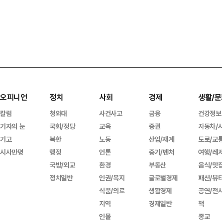
오피니언
정치
사회
경제
생활/문
칼럼
청와대
사건사고
금융
건강정보
기자의 눈
국회/정당
교육
증권
자동차/
기고
북한
노동
산업/재계
도로/교
시사만평
행정
언론
중기/벤처
여행/레
국방/외교
환경
부동산
음식/맛
정치일반
인권/복지
글로벌경제
패션/뷰
식품/의료
생활경제
공연/전
지역
경제일반
책
인물
종교