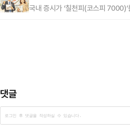
국내 증시가 ‘칠천피(코스피 7000
보고서에 따르면 야간 배송 시간 제
설명했다.그러면서 "이런 맥락에서 
역시 사상 최고치 행진을 이어가며 3
기 위한 비용이 발생해 결과적으로 건
있다"고 덧붙였다…
성화 정책과 기업의 실적 개선이 시
하다고 추산됐다.이를 전체 택배 물량
(한국 증시 저평가)’ 해소는 물론, 
4428억원의 비용이 추가로 발생한
다.1일 한국거래소에 따르면 ‘코리아
시간 수준인 배송…
30일) 66.25% 상승했다. 같은 기
면 성과가 부각된다.특히 지난달 27
은달 …
댓글