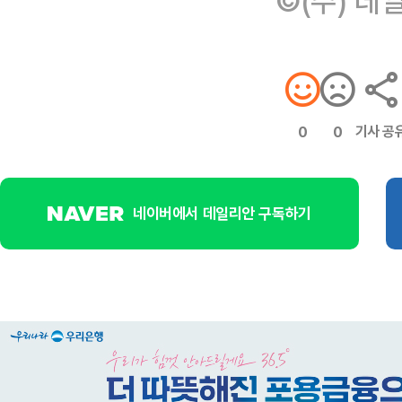
©(주) 데
기사 공
0
0
네이버에서 데일리안 구독하기