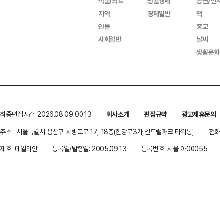
식품/의료
생활경제
공연/전
지역
경제일반
책
인물
종교
사회일반
날씨
생활문화
최종편집시간: 2026.08.09 00:13
회사소개
편집규약
광고제휴문의
주소 : 서울특별시 용산구 서빙고로 17, 18층(한강로3가,센트럴파크 타워동)
전화 
제호: 데일리안
등록일/발행일: 2005.09.13
등록번호: 서울 아00055