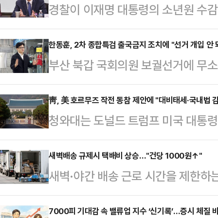
경찰이 이재명 대통령의 소년원 수감
티대 교수의 미국 내 발언과 관련한 
불송치 결정했다.경찰에 따르면 서
한동훈, 2차 종합특검 출국금지 조치에 "선거 개입 안 
부산 북갑 국회의원 보궐선거에 무소
명예훼손 혐의로 고발된 탄 교수를 지
차 종합특검이 자신에게 출국금지 조
송치했다.각하란 본안 판단 없이 사
5일 페이스북에 "이재명 정권의 이
靑, 美 호르무즈 작전 동참 제안에 "대비태세·국내법 
난해 6월 미국 워싱턴 내셔널프레스
청와대는 도널드 트럼프 미국 대통령
다"고 밝혔다.한 전 대표는 "작년 채
통령이 청소년 시절 한 소녀를 살해한
재 사고를 계기로 한국에 군사작전 
국금지하고는 조사 한 번 못하고 종결
문에 중·고등학교를 …
태세와 국내법 절차 등을 감안해 검토
새벽배송 규제시 택배비 상승…"건당 1000원↑"
검도 똑같이 무리수를 반복하고 있다
새벽·야간 배송 근로 시간을 제한하
는 국제 해상 교통로의 안전과 항행의
위한 국정조사에 민주당이 저를 증인
야 할 택배비가 건당 1000원가량 
하고 국제법상 보호돼야 할 원칙이라
정치 특검들이 쇼만 거…
품학회가 발표한 '택배 사회적 대화기
7000피 기대감 속 밸류업 지수 ‘신기록’…증시 체질 
조속한 안정, 회복, 정상화를 위해 