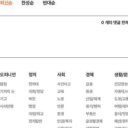
최신순
찬성순
반대순
0 개의 댓글 전
오피니언
정치
사회
경제
생활/문
칼럼
청와대
사건사고
금융
건강정보
기자의 눈
국회/정당
교육
증권
자동차/
기고
북한
노동
산업/재계
도로/교
시사만평
행정
언론
중기/벤처
여행/레
국방/외교
환경
부동산
음식/맛
정치일반
인권/복지
글로벌경제
패션/뷰