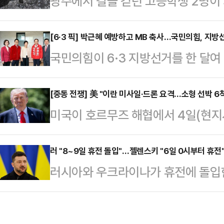
광주에서 길을 걷던 고등학생 2명이 
선박 이동 문제와 관련해 한국의 화물
명은 다쳤다.광주 광산경찰서에 따르면
국도 ‘프로젝트 프리덤’ 작전에 합류
인근 인도에서 고등학교 2학년 A양
[6·3 픽] 박근혜 예방하고 MB 축사…국민의힘, 지방
르무즈 해협 봉쇄로 고립된 세계 각
국민의힘이 6·3 지방선거를 한 달여 
있던 B군이 여성의 비명을 듣고 도움
프리덤을 시작했다. 트럼프 대통령은 
내 들었다. 당내 갈등으로 부침을 겪
양은 병원으로 옮겨졌으나 사망했고,
했다면서 “한국 선박을…
이명박(MB) 두 전직 대통령을 매
[중동 전쟁] 美 "이란 미사일·드론 요격…소형 선박 6
난 용의자를 추적 중이다.
미국이 호르무즈 해협에서 4일(현지시
여당 심판론을 부각하는 '투트랙' 전
이란의 드론 및 미사일과 소형선박
따르면, 최근 국민의힘 내부에선 지지
면 브래드 쿠퍼 미국 중부사령부 사
러 "8~9일 휴전 돌입"…젤렌스키 "6일 0시부터 휴전
다. 리얼미터가 에너지경제신문 의뢰로
러시아와 우크라이나가 휴전에 돌입
났는지에 대해서는 언급하지 않겠다”
도 조사(무선 100% ARS 방식) 
면 러시아 국방부는 4일(현지시간)
호르무즈 해협을 빠져나갈 수 있도록
대…
라디미르 푸틴 대통령의 결정에 따라
그러면서 “이란이 이날 오전 공격적