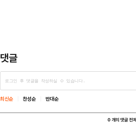
아 8~9일 휴전에 돌입한다”며 “우
시에 따라 대응했다”며 “이란이 발
러시아군은 안전 보장을 위해 필요한
선박 6척을 파괴했다. 우리…
서 “만일 우크라이나가 전승절 81
군은 키이우 중심가에 대규모 미사일
런 능력을 갖추고 있었지만 …
댓글
최신순
찬성순
반대순
0 개의 댓글 전