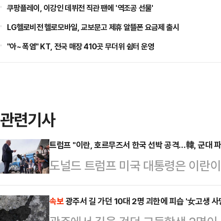
쿠팡플레이, 이강인 데뷔전 직관 팬에 '역조공 선물'
LG헬로비전 헬로모바일, 교보문고 제휴 알뜰폰 요금제 출시
"아~ 폭염" KT, 전국 매장 410곳 무더위 쉼터 운영
관련기사
트럼프 "이란, 호르무즈서 한국 선박 공격…韓, 군대 
도널드 트럼프 미국 대통령은 이란
즈 해협에 한국 군대를 파견해야 한
프 대통령은 4일(현지시간) 소셜미디
속보
광주서 길 가던 10대 2명 괴한에 피습 '女고생 