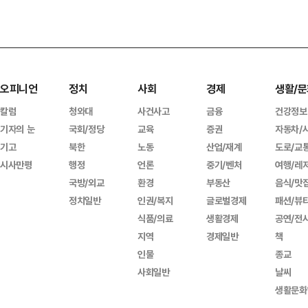
오피니언
정치
사회
경제
생활/문
칼럼
청와대
사건사고
금융
건강정보
기자의 눈
국회/정당
교육
증권
자동차/
기고
북한
노동
산업/재계
도로/교
시사만평
행정
언론
중기/벤처
여행/레
국방/외교
환경
부동산
음식/맛
정치일반
인권/복지
글로벌경제
패션/뷰
식품/의료
생활경제
공연/전
지역
경제일반
책
인물
종교
사회일반
날씨
생활문화