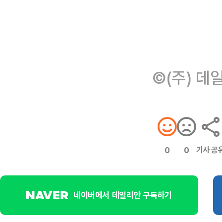
©(주) 데
기사 공
0
0
네이버에서 데일리안 구독하기