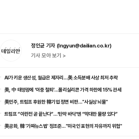
정인균 기자 (Ingyun@dailian.co.kr)
기사 모아 보기 >
AI가 키운 생산성, 월급은 제자리…美 소득분배 사상 최저 추락
美, 中 태양광에 ‘이중 철퇴’…폴리실리콘 가격 하한에 15% 관세
美민주, 트럼프 후원한 韓기업 정면 비판…"사실상 뇌물"
트럼프 “이란전 곧 끝난다”…‘탄약 바닥’엔 “막대한 물량 있다”
美공화, 韓 '가짜뉴스법' 정조준…"미국인 표현의 자유까지 위협"