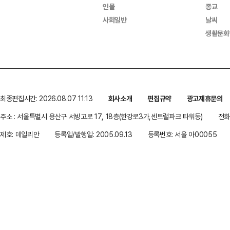
인물
종교
사회일반
날씨
생활문화
최종편집시간: 2026.08.07 11:13
회사소개
편집규약
광고제휴문의
주소 : 서울특별시 용산구 서빙고로 17, 18층(한강로3가,센트럴파크 타워동)
전화 
제호: 데일리안
등록일/발행일: 2005.09.13
등록번호: 서울 아00055