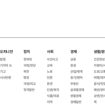
오피니언
정치
사회
경제
생활/문
칼럼
청와대
사건사고
금융
건강정보
기자의 눈
국회/정당
교육
증권
자동차/
기고
북한
노동
산업/재계
도로/교
시사만평
행정
언론
중기/벤처
여행/레
국방/외교
환경
부동산
음식/맛
정치일반
인권/복지
글로벌경제
패션/뷰
식품/의료
생활경제
공연/전
지역
경제일반
책