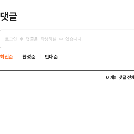
철수가 6~12…
댓글
최신순
찬성순
반대순
0 개의 댓글 전