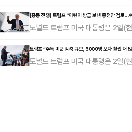
돌렸다는 여론조사 결과가 나왔다. 
미국에 요청해 왔다"라며 "해협에서
했다면서 “한국 선박을…
의 재임기간 중 최고치를 기록했다.
[중동 전쟁] 트럼프 “이란이 방금 보낸 종전안 검토…
할 것이라고 알리도록 했다"라고 밝
도널드 트럼프 미국 대통령은 2일(
(현지시간) 공개한 여론조사 결과, 
작전이 중동 시간 기준으로 월요일 
며 이를 검토하겠다면서도 수용 가
지난 2월 조사의 39%와 비슷했지
프 대통령은 "이 …
프 대통령은 이날 자신 소유의 소셜미
트럼프 “주독 미군 감축 규모, 5000명 보다 훨씬 더 많
응답은 62%로 그의 1·2기 임기를
도널드 트럼프 미국 대통령은 2일(현
이 방금 우리에게 보낸 계획을 곧 검
여론조사는 워싱턴포스트가 ABC뉴
“5000명보다 훨씬 더 많을 것”이
위에 대해 충분한 대가를 치르지 않
24∼28일 미국…
대폭 확대할 가능성을 시사한 것이다.
다”고 밝혔다. 그는 이날 대통령 전
통령은 이날 미 플로리다에서 취재진과
자리에서 “개념적인 내용은 들었고, 
축할 것”이라며 주독미군 감축 규모 
했다.이란은 앞서 지난 1…
주둔 미군의 감축 이유에 대해서는 
(국방부)는 전날 피트 헤그세스 장관