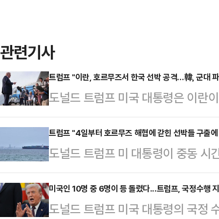
관련기사
트럼프 "이란, 호르무즈서 한국 선박 공격…韓, 군대 
도널드 트럼프 미국 대통령은 이란
즈 해협에 한국 군대를 파견해야 한
프 대통령은 4일(현지시간) 소셜미디
트럼프 "4일부터 호르무즈 해협에 갇힌 선박들 구출에 
도널드 트럼프 미 대통령이 중동 시간
선박 이동 문제와 관련해 한국의 화물
힌 선박들을 구출하기 위한 작전을 
국도 ‘프로젝트 프리덤’ 작전에 합류
3일(현지시간) 트루스소셜에 "현재 
미국인 10명 중 6명이 등 돌렸다...트럼프, 국정수행
르무즈 해협 봉쇄로 고립된 세계 각
도널드 트럼프 미국 대통령의 국정 수
들이 호르무즈 해협에 갇힌 그들의 선
프리덤을 시작했다. 트럼프 대통령은 