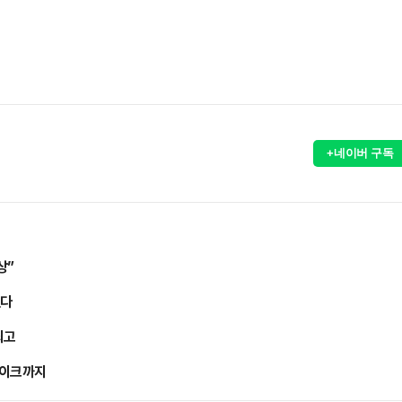
+네이버 구독
상”
췄다
최고
페이크까지