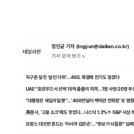
정인균 기자 (Ingyun@dailian.co.kr)
기사 모아 보기 >
지구촌 덮친 ‘살인 더위’…49도 폭염에 전기도 끊겼다
UAE “호르무즈서 선박 15척 줄줄이 피격…1명 사망·20명 부
"대통령은 세입자일 뿐"…'400만달러 백악관 연회장' 또 멈
美증시, '고용 쇼크'에도 웃었다…나스닥 1.3%↑·S&P 사상 
프랑스 대선판 흔드는 ‘러시아 검은손’…“후보가 뇌질환” 딥