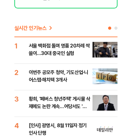
실시간 인기뉴스
1
6
서울 백화점 돌며 명품 20차례 싹
"정
쓸이…30대 중국인 실형
도 
원 
2
7
이번주 공모주 청약, 기도산업·니
李,
어스랩·해치텍 3개사
국민
李 
3
8
황희, '폐버스 청년주택' 게시물 삭
[단
제에도 논란 계속…여당서도 '내
1%
로남불' 비판
4
9
[인사] 광명시, 8월 11일자 정기
[속
인사 단행
선거