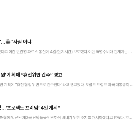
"…美 "사실 아냐"
다고 이란 반관영 파르스 통신이 4일(현지시간) 보도했다.이란 혁명수비대 관계자는 이
행 및 선박 통행 규정을 위반하면서 해협 통과를 시도했다고 밝혔다. 자스크는 호르무즈 해
함이 이란 해군의 경고를 무시하고 기동을 강행한 후 미사일 공격을 받았다”며 “이 군함은
은 기수를 돌려 퇴각했다”고 전했다.이란은 “이란군의 신속하고 단호한…
지원’ 계획에 “휴전위반 간주” 경고
원 계획에 “휴전 협정 위반으로 간주한다”라고 경고했다. 도널드 트럼프 미국 대통령이 
직후 이란 측이 내놓은 입장이다.아랍권 매체 알자지라방송 등에 따르면 에브라힘 아지지 
SNS) 엑스(X·옛 트위터)를 통해 “호르무즈 해협의 새로운 해상 질서에 대한 미국의 
혔다.그러면서 “호르무즈 해협과 페르시아만은 트럼프의 망상적인 …
것…‘프로젝트 프리덤’ 4일 개시”
해협에 억류된 제3국 선박들을 안전하게 빼내기 위한 조치를 개시하겠다고 밝혔다. 호르
 직후 나온 조치로 미국이 이란의 해협 봉쇄를 사실상 돌파하려는 것 아니냐는 관측이 나
은 이날 자신 소유의 소셜미디어(SNS) 트루스소셜을 통해 “중동분쟁에 전혀 관여하지 않