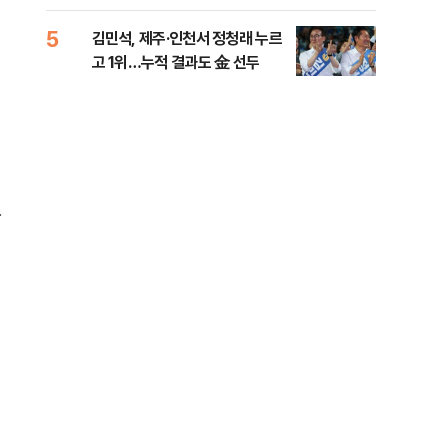
리
5
10
김민석, 제주·인천서 정청래 누르
헤그
고 1위…누적 결과도 金 선두
60
구
한