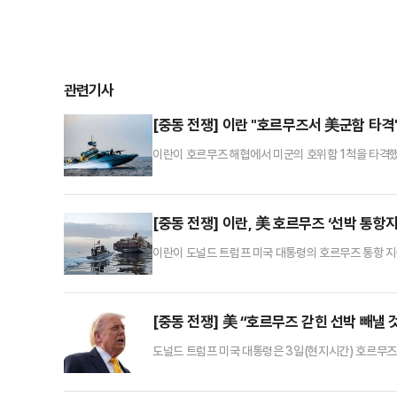
관련기사
[중동 전쟁] 이란 "호르무즈서 美군함 타격
이란이 호르무즈 해협에서 미군의 호위함 1척을 타격했
날 이란 남동부 자스크 인근 해역에서 미 호위함이 항
협 동쪽 오만만에 인접한 항구도시다.파르스는 “미 군
미사일 2발을 맞았다. 항행을 계속하지 못한 이 선박
[중동 전쟁] 이란, 美 호르무즈 ‘선박 통항
이란이 도널드 트럼프 미국 대통령의 호르무즈 통항 지
3국 선박의 안전한 통항을 돕겠다고 밝힌 직후 나온 
회 국가안보위원회 위원장은 3일(현지시간) 소셜미디어(
떠한 간섭도 휴전 협정 위반으로 간주될 것”이라고 밝
[중동 전쟁] 美 “호르무즈 갇힌 선박 빼낼 
도널드 트럼프 미국 대통령은 3일(현지시간) 호르무즈
무즈 해협 인근에서 또다시 화물선 공격 사건이 발생한
다.미 워싱턴포스트(WP) 등에 따르면 트럼프 대통령