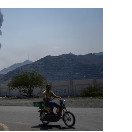
1
“다시 시청으로” 김선태에게 
충주시장의 재치 있는 제안…추
개
2
"숙련된 모습" 통영 60대女 
제로 갈 가능성 있나…범인의 
3
1236회 로또 1등 당첨번호
'12·18·21·29·34·38'번…
어디?
4
"출근길에 우연히 복권 샀는데…
원 당첨자 사연은?
5
경찰, 드라마 '김부장' 제작사
자본시장법 위반 의혹