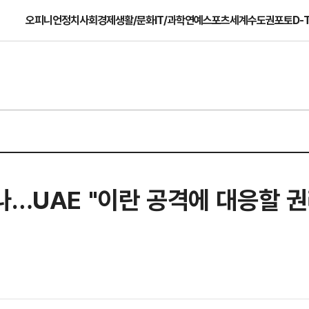
오피니언
정치
사회
경제
생활/문화
IT/과학
연예
스포츠
세계
수도권
포토
D-
나…UAE "이란 공격에 대응할 권