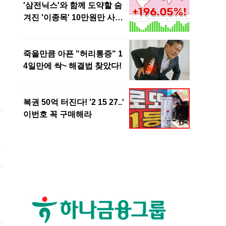
제
의
어
온