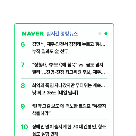
실시간 랭킹뉴스
6
전한 40세
김민석, 제주·인천서 정청래 누르고 1위…
천 2000
누적 결과도 金 선두
7
살인사건, 미
"정청래, 李 모욕에 침묵" vs "금도 넘지
실체는?
말라"…친명-친청 최고위원 후보, 제주서
격돌
8
최악의 폭염 지나갔지만 무더위는 계속…
1등 당첨지역
낮 최고 35도 [내일 날씨]
9
" 1등 5억
‘탄약 고갈 보도’에 격노한 트럼프 “유출자
색출하라”
10
 회장 수사…
장애인 밀쳐 숨지게 한 70대 간병인, 항소
심도 실형 면해