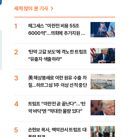
세계 많이 본 기사
1
헤그세스 "이란전 비용 55조
6000억"…의회에 추가지원 촉
구
2
‘탄약 고갈 보도’에 격노한 트럼프
“유출자 색출하라”
3
美 해상봉쇄로 이란 원유 수출 차
질…하르그섬 1주 이상 선적 중단
4
트럼프 “이란전 곧 끝난다”…‘탄
약 바닥’엔 “막대한 물량 있다”
5
손현보 목사, 백악관서 트럼프 대