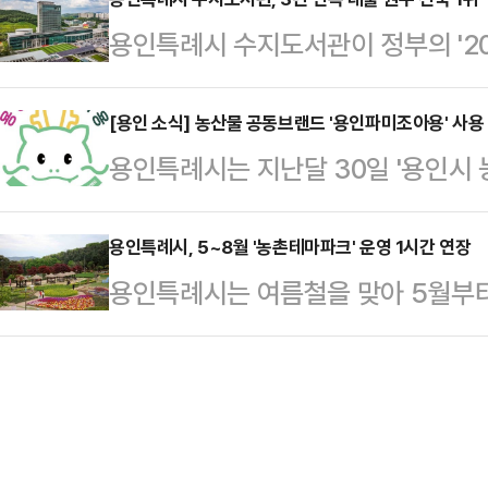
부암을 비롯해 다양한 질환을 예방하
회가 1·2차로 나뉘어 진행되며, 어
용인특례시 수지도서관이 정부의 '20
도 감염 예방과 확산 방지 측면에서
공한다.이와 함께 △매직 버블쇼 △
관 통계조사'에서 3년 연속 가장 많
모두 예방 효과와 감염병 대응력을 
…
시에 따르면 문화체육관광부가 도서관
[용인 소식] 농산물 공동브랜드 '용인파미조아용' 사용
운영되던 HPV 국가예방접종 지원을
용인특례시는 지난달 30일 '용인시 
대상으로 회원 수, 인쇄 자료와 전자
2014년 1월 1일부터 12월 31일 
열고 지역 내 11곳의 농가와 단체를
서관의 대출 권수는 총 85만 526
HPV 4가…
용 대상으로 최종 선정했다고 1일 
용인특례시, 5~8월 '농촌테마파크' 운영 1시간 연장
도서관은 2024년과 2025년 전국
용인특례시는 여름철을 맞아 5월부터
는 '팜(Farm)'의 친근한 표현인 ‘
87만 9485권, 총 91만 884권으
시간 연장한다고 1일 밝혔다.운영 연
용'을 결합한 명칭이다.시는 3월 '
있…
5시 30분까지였던 운영시간은 오전 
례'를 제정했다. 이어 지난달 30일
어난다.매주 월요일은 정기 휴관일이
인 농가와 단체를 선정했다.시는 지
하고, 다음날 휴관한다.앞서 시는 
리 인증과 …