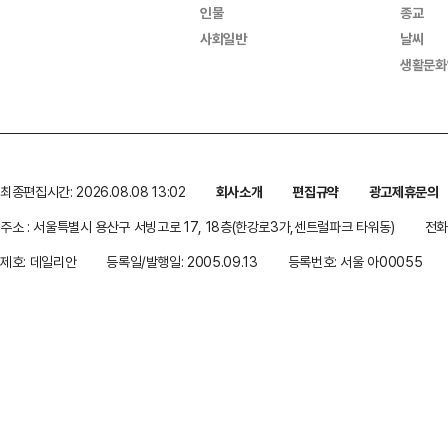
인물
종교
사회일반
날씨
생활문화
최종편집시간: 2026.08.08 13:02
회사소개
편집규약
광고제휴문의
주소 : 서울특별시 용산구 서빙고로 17, 18층(한강로3가,센트럴파크 타워동)
전화 
제호: 데일리안
등록일/발행일: 2005.09.13
등록번호: 서울 아00055