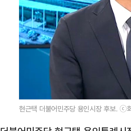
현근택 더불어민주당 용인시장 후보. ⓒ화