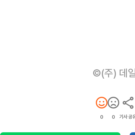
©(주) 데
기사 공
0
0