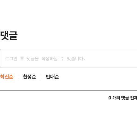
늘 쉼터 등 각종 목재 구조물과 수경
환경 정비를 마쳤다.특히 최근 리모
을 대폭 확충했다.…
댓글
최신순
찬성순
반대순
0 개의 댓글 전