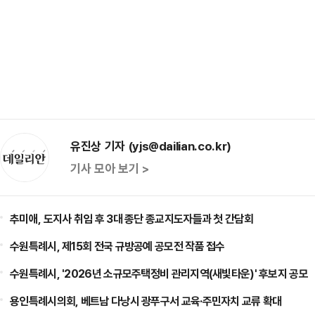
유진상 기자 (yjs@dailian.co.kr)
기사 모아 보기 >
추미애, 도지사 취임 후 3대 종단 종교지도자들과 첫 간담회
수원특례시, 제15회 전국 규방공예 공모전 작품 접수
수원특례시, '2026년 소규모주택정비 관리지역(새빛타운)' 후보지 공모
용인특례시의회, 베트남 다낭시 광푸구서 교육·주민자치 교류 확대