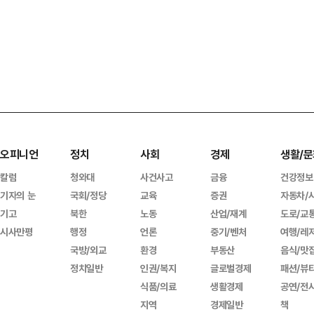
오피니언
정치
사회
경제
생활/문
칼럼
청와대
사건사고
금융
건강정보
기자의 눈
국회/정당
교육
증권
자동차/
기고
북한
노동
산업/재계
도로/교
시사만평
행정
언론
중기/벤처
여행/레
국방/외교
환경
부동산
음식/맛
정치일반
인권/복지
글로벌경제
패션/뷰
식품/의료
생활경제
공연/전
지역
경제일반
책