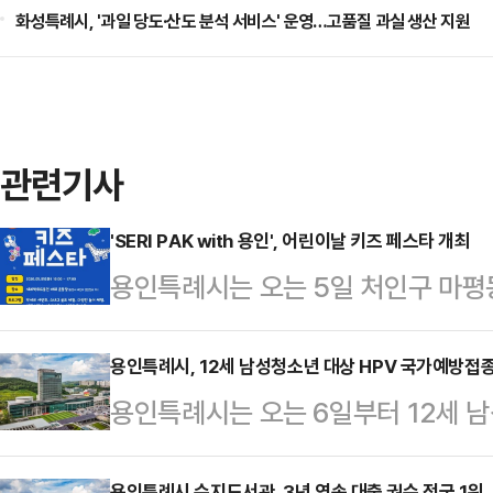
화성특례시, '과일 당도·산도 분석 서비스' 운영…고품질 과실 생산 지원
관련기사
'SERI PAK with 용인', 어린이날 키즈 페스타 개최
용인특례시는 오는 5일 처인구 마평동 '
에서 '어린이날 키즈 페스타'를 개최한
PAK with 용인' 주관으로 용인 
용인특례시, 12세 남성청소년 대상 HPV 국가예방접종
용인특례시는 오는 6일부터 12세 
게 즐거운 추억을 선사하고 가족 단
바이러스) 국가예방접종을 확대 시행
하기 위해 기획됐다.행사의 주요 프
용인특례시 수지도서관, 3년 연속 대출 권수 전국 1위