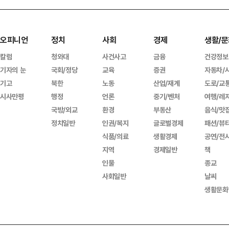
오피니언
정치
사회
경제
생활/문
칼럼
청와대
사건사고
금융
건강정보
기자의 눈
국회/정당
교육
증권
자동차/
기고
북한
노동
산업/재계
도로/교
시사만평
행정
언론
중기/벤처
여행/레
국방/외교
환경
부동산
음식/맛
정치일반
인권/복지
글로벌경제
패션/뷰
식품/의료
생활경제
공연/전
지역
경제일반
책
인물
종교
사회일반
날씨
생활문화