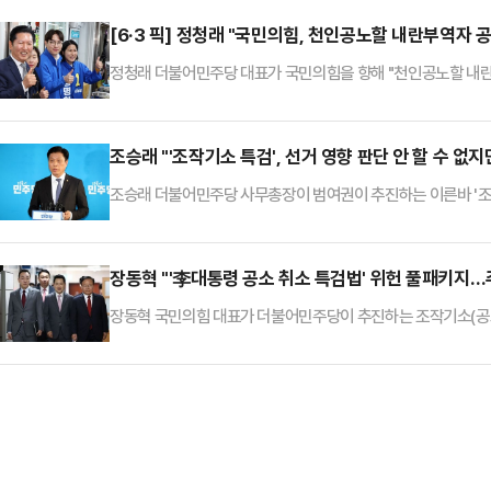
와) 충분한 토론 기회를 가지려고 여러 노력 중이다. 같이 앉아서
안 하겠다는 것"이라고 비판했다.이어 오 후보는 "관훈토론회라
[6·3 픽] 정청래 "국민의힘, 천인공노할 내란부역자 
다(고 했…
정청래 더불어민주당 대표가 국민의힘을 향해 "천인공노할 내란 
다"고 밝혔다.정 대표는 4일 오전 부산항 국제전시컨벤션센터
것에 국민 앞에 석고대죄해도 모자랄 판에 오히려 윤석열 부역자
민의힘에서 공천한 면면을 보면 경악을 금할 길이 없다. 내란 
조승래 "'조작기소 특검', 선거 영향 판단 안 할 수 없
공천할지도 모르겠다"고 우…
조승래 더불어민주당 사무총장이 범여권이 추진하는 이른바 '조작
다"고 밝혔다.조승래 사무총장은 4일 MBC라디오에 출연해 "
다"면서도 이 같이 말했다.이어 "조작기소와 관련해 국정조사특
야 할 사항이 있다고 판단했다"며 "이런 취지에서 특검이 필요
장동혁 "'李대통령 공소 취소 특검법' 위헌 풀패키지
에 대해선 "당연히 그렇게…
장동혁 국민의힘 대표가 더불어민주당이 추진하는 조작기소(공소 
헌"이라고 일갈했다.장동혁 대표는 4일 국회에서 열린 최고위회
있다. 북한의 최고 존엄 김정은인데 이제 한 명 더 늘어날 것 같
지적했다. 장 대표는 "이재명 한 사람의 범죄를 지우기 위해서 
며 "한 …