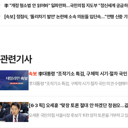
李 "개정 형소법 안 읽어봐" 일파만파…국민의힘 지도부 "정신세계 궁금하
[속보] 정점식, '돌려차기 발언' 논란에 소속 의원들 입단속…"언행 신중 
관련기사
속보
李대통령 "조작기소 특검, 구체적 시기·절차 국민
李대통령 "조작기소 특검, 구체적 시기·절차 국민 의견 수렴해야
[6·3 픽] 오세훈 "맞장 토론 절대 안 하겠단 정원오…
오세훈 국민의힘 서울시장 후보가 1대1 양자 토론을 거부하고 
토론이 이루어 질 수 있기를 정말 진심으로 바란다"고 촉구했다.