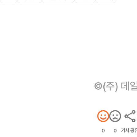
©(주) 데
기사 공
0
0