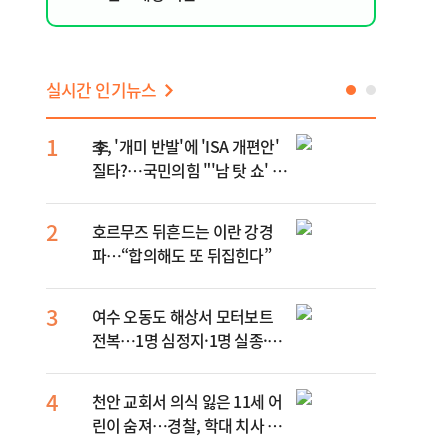
실시간 인기뉴스
1
6
李, '개미 반발'에 'ISA 개편안'
민주
질타?…국민의힘 "'남 탓 쇼' 멈
정청
춰라"
무능
2
7
호르무즈 뒤흔드는 이란 강경
UA
파…“합의해도 또 뒤집힌다”
줄이
상”
3
8
여수 오동도 해상서 모터보트
손현
전복…1명 심정지·1명 실종·3
대통
명 경상
4
9
천안 교회서 의식 잃은 11세 어
[주
린이 숨져…경찰, 학대 치사 여
다?