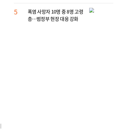
부 수사
5
10
폭염 사망자 10명 중 8명 고령
송영
층…범정부 현장 대응 강화
단 
"당
지