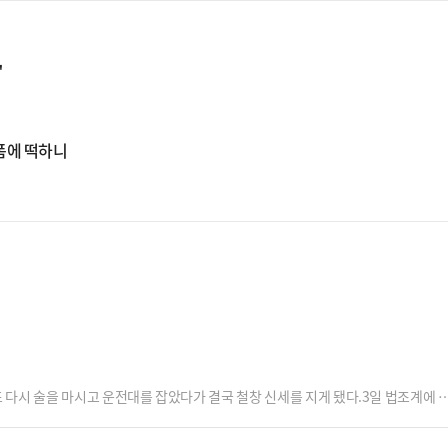
"
폼에 떡하니
 다시 술을 마시고 운전대를 잡았다가 결국 철창 신세를 지게 됐다.3일 법조계에 
) 혐의를 받는 스님 50대 A씨에게 징역 8개월을 선고했다. A씨는 선고 직후 법
 도로에서 혈중알코올농도 0.172%(면허 취소 수준)의 만취 상태로 약 200m 구간