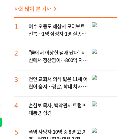
사회 많이 본 기사
1
여수 오동도 해상서 모터보트
전복…1명 심정지·1명 실종·3
명 경상
2
"물에서 이상한 냄새 났다" 시
신에서 청산염이…800억 자산
가 사망 사건의 실체는?
3
천안 교회서 의식 잃은 11세 어
린이 숨져…경찰, 학대 치사 여
부 수사
4
손현보 목사, 백악관서 트럼프
대통령 접견
5
폭염 사망자 10명 중 8명 고령