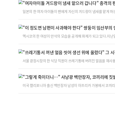
"여자아이돌 겨드랑이 냄새 맡으러 갑니다" 충격의
운전한 혐의로 재판에 넘겨졌다.조사 결과, A씨는 당시 주지 스님 
일본의 한 여자 아이돌이 팬에게 자신의 겨드랑이 냄새를 맡게 하
모닝포스트(SCMP)에 따르면 와카야마현 출신 아이돌 마쓰모토 
열었다.공개된 영상에는 한 중년 남성이 팔을 든 마쓰모토의 겨드
"이 정도면 남편이 사과해야 한다" 쌍둥이 임산부의 
겼다.이 행사 이후 한 팬은 마쓰모토의 사진을 올리면서 "당신의 향
멕시코의 한 여성이 만삭의 모습을 공개해 화제가 되고 있다.지난달
서비스(SNS) 틱톡에 쌍둥이를 임신했던 모습을 공개했다.앞서 그는 
이를 임신했다.에디스는 첫 임신 때 배는 일반적인 쌍둥이 임신부와
"쓰레기통서 꺼낸 얼음 씻어 생선 위에 올렸다" 그 시
모습이라고 밝혔다.그는 두 번째 임신 당시 영상을 올리면서 "지금
서울 광장시장의 한 식당 직원이 쓰레기통에 버려진 얼음을 재사용했
정오쯤 광장시장 인근 카페에서 창밖으로 시장을 내려다보던 중 충
을 뒤져 얼음이 든 플라스틱 음료 컵을 꺼내는 모습이 포착됐다. 
"그렇게 죽이더니…" 사냥광 백만장자, 코끼리에 짓
도 씻어낸 뒤 그 얼음을 스티로폼 상자에 넣었다.잠시 후 다른 
미국 캘리포니아 출신 백만장자 남성이 아프리카 가봉에서 코끼리에
포니아에서 포도 농장과 금융회사를 운영하고 있는 어니 도시오(7
다.그는 4만 달러(약 5900만원)를 지불하고 전문 사냥꾼과 함께
며 멸종위기인 숲 코끼리 약 9만5000마리가 서식하고 있다.사건