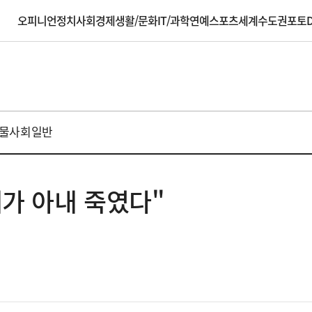
오피니언
정치
사회
경제
생활/문화
IT/과학
연예
스포츠
세계
수도권
포토
D
물
사회일반
"내가 아내 죽였다"