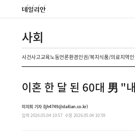
사회
사건사고
교육
노동
언론
환경
인권/복지
식품/의료
지역
인
이혼 한 달 된 60대 男 
이지희 기자 (ljh4749@dailian.co.kr)
입력 2026.05.04 10:57 수정 2026.05.04 10:59