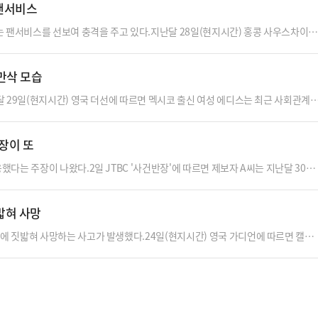
 팬서비스
입적 후 지인들과 …
는 팬서비스를 선보여 충격을 주고 있다.지난달 28일(현지시간) 홍콩 사우스차이나
하리가 공연 직후 행사에서 팬들에게 자신의 겨드랑이 냄새를 맡게 해주는 이벤트
랑이에 얼굴을 가까이 대고 냄새를 맡고 있고, 마쓰모토가 그를 안아주는 모습이 담
만삭 모습
기가 좋다"는 글을 남겼다. 또 다른 팬은…
 29일(현지시간) 영국 더선에 따르면 멕시코 출신 여성 에디스는 최근 사회관계
지난 2023년 쌍둥이 딸을 출산한 바 있다. 이후 1년도 채 지나지 않아 다시 쌍둥
 크게 다르지 않아 보였으나 두 번째 임신은 보고도 믿기 어려울 정도로 전혀 다른
장이 또
 이 영상을 다시 보면서 내가…
다는 주장이 나왔다.2일 JTBC '사건반장'에 따르면 제보자 A씨는 지난달 30일
격적인 장면을 목격했다.A씨가 제보한 영상에는 한 식당 직원이 가게 앞 쓰레기통
이 직원은 그 컵을 가져가 수돗물이 나오는 고무호스로 컵에 담겨있던 얼음을 두 번 
밟혀 사망
직원이 얼음을 넣었던 스티로폼 상자를…
 짓밟혀 사망하는 사고가 발생했다.24일(현지시간) 영국 가디언에 따르면 캘리
5)가 가봉에서 영양의 일종인 노란등듀이커를 사냥하던 중 코끼리 떼에 깔려 숨졌
 중앙 아프리카 국가 가봉으로 여행을 갔다. 가봉은 영토 중 88%가 숲으로 덮여있으
 당일인 지난 17일 로페-오카다 열대우림…