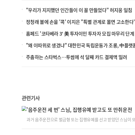
"우리가 지지했던 인간들이 이 꼴 만들었다" 허지웅 일침
정청래 볼에 손을 '콕' 이지은 "특별 관계로 몰면 고소한다
홈페드 '코타베라 3' 美 투자이민 투자자 모집 마무리 단계
"왜 이따위로 생겼냐" 대한민국 독립운동가 조롱, 中플랫
주춤하는 스타벅스…투썸에 석 달째 카드 결제액 밀려
관련기사
'음주운전 세 번' 스님, 집행유예 받고도 또 만취운전
과거 음주운전으로 벌금형 또는 집행유예를 선고 받았던 스님이 또
르면 수원지법 형사10단독 서진원 판사는 도로교통법 위반(음주운전
구속됐다.A씨는 지난해 7월 7일 오전 3시 45분쯤 전남 나주시 한