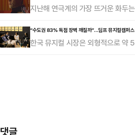
지난해 연극계의 가장 뜨거운 화두는
가 ‘뼈의 기록’으로 다시 만났다. 스
포와 이를 둘러싼 음모, 그리고 그 
에 올린 ‘헤다 가블러’였다. 헨리크 
만남은 작가의 상상력 속에만 존재
더’의 실체…
장의 대결은 관객들에게 ‘비교 관람’
“수도권 83% 독점 장벽 깨질까”…딤프 뮤지컬캠퍼스
무대로 불러내는 동력이 됐다.지난 4
한국 뮤지컬 시장은 외형적으로 약 
이를 키우는 결과를 낳았다.그리고 올
신을 염하는 안드로이드 로비스를 주
하고 있지만, 그 이면에는 ‘수도권 
씨’를 통해 다시 한 번 정면승부에 
인지 …
지고 있다. 공연장이라는 물리적 인
한 ‘바냐 삼촌’(5월 7일~31일 L
시 수도권에 몰리면서 나타난 현상이
은 한국적 정서를 덧입힌 ‘반야 아재’
대구국제뮤지컬페스티벌(DIMF, 이하
…
켰다. 이는 단순히 교육의 범위를 넓
획하고 제작하여 유통까지 완결 짓
인 움직임으로 풀이…
댓글