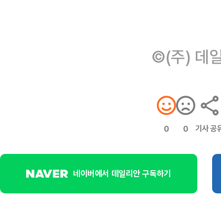
©(주) 데
기사 공
0
0
네이버에서 데일리안 구독하기