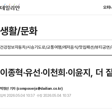
오피
생활/문화
건강정보
자동차/시승기
도로/교통
여행/레저
음식/맛집
패션/뷰티
공연
이종혁·유선·이천희·이윤지, 더 
박정선 기자 (composerjs@dailian.co.kr)
입력 2026.05.04 10:37 수정 2026.05.04 10:37