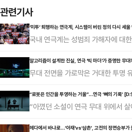
관련기사
‘미투’ 퇴행하는 연극계, 시스템이 버린 정의 다시 세울 
국내 연극계는 성범죄 가해자에 대한
위 수사, 가해 배우의 복귀 시도가 맞물
하려 했던 윤리적 기준이 퇴보하고 
알고리즘이 설계한 진실, 연극 ‘빅 마더’가 증명한 무대
무대 전면을 가로막은 거대한 투명 유
계와 업계 자정 시스템의 부재 속에
실시간으로 움직이는 라이브 카메라
대책 마련이 시급하다는 지적이 나온
중인 연극 ‘빅 마더’는 아날로그 연
“로봇은 인간을 투영하는 거울”…연극 ‘뼈의 기록’ [D
력범죄의 처벌 등에 관한 특례법 위반
“아꼈던 소설이 연극 무대 위에서 살아
호한 경계를 만들어낸다. 무대를 가
표 A씨에 대한 항소심에서 원심의 징
을 만큼 벅참이 느껴져요.”(천선란)2
이자 서사를 끌고 가는 동력이다.프랑
행유예 2년…
으로 ‘밤에 찾아오는 구원자’를 무대
헤다에서 바냐로…‘아재’vs‘삼촌’, 고전의 정면승부가
색한 이 연극은, 대선을 앞둔 미국을