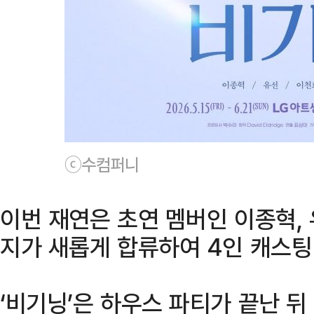
ⓒ수컴퍼니
이번 재연은 초연 멤버인 이종혁,
지가 새롭게 합류하여 4인 캐스팅
‘비기닝’은 하우스 파티가 끝난 뒤