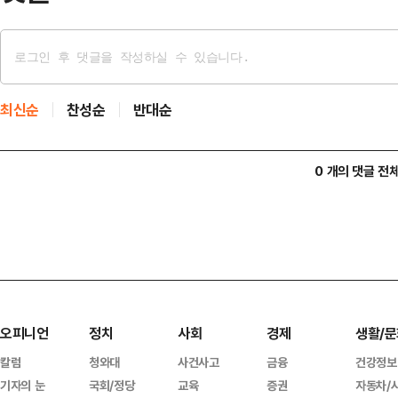
최신순
찬성순
반대순
0 개의 댓글 전
오피니언
정치
사회
경제
생활/문
칼럼
청와대
사건사고
금융
건강정보
기자의 눈
국회/정당
교육
증권
자동차/