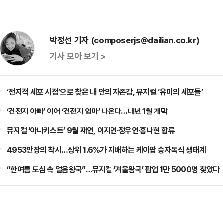
박정선 기자 (composerjs@dailian.co.kr)
기사 모아 보기 >
‘전지적 세포 시점’으로 찾은 내 안의 자존감, 뮤지컬 ‘유미의 세포들’
‘건전지 아빠’ 이어 ‘건전지 엄마’ 나온다…내년 1월 개막
뮤지컬 ‘아나키스트’ 9월 재연, 이지연·정우연·홍나현 합류
4953만장의 착시…상위 1.6%가 지배하는 케이팝 승자독식 생태계
“한여름 도심 속 얼음왕국”…뮤지컬 ‘겨울왕국’ 팝업 1만 5000명 찾았다