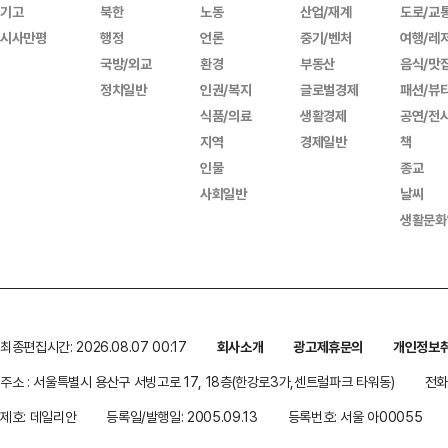
기고
북한
노동
산업/재계
도로/교
시사만평
행정
언론
중기/벤처
여행/레
국방/외교
환경
부동산
음식/맛
정치일반
인권/복지
글로벌경제
패션/뷰
식품/의료
생활경제
공연/전
지역
경제일반
책
인물
종교
사회일반
날씨
생활문화
최종편집시간: 2026.08.07 00:17
회사소개
광고제휴문의
개인정보
주소 : 서울특별시 용산구 서빙고로 17, 18층(한강로3가,센트럴파크 타워동)
전화 
제호: 데일리안
등록일/발행일: 2005.09.13
등록번호: 서울 아00055