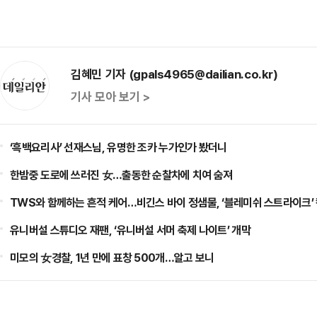
김혜민 기자 (gpals4965@dailian.co.kr)
기사 모아 보기 >
‘흑백요리사’ 선재스님, 유명한 조카 누가인가 봤더니
한밤중 도로에 쓰러진 女…출동한 순찰차에 치여 숨져
TWS와 함께하는 흔적 케어…비긴스 바이 정샘물, ‘블레미쉬 스트라이크’
유니버설 스튜디오 재팬, ‘유니버설 서머 축제 나이트’ 개막
미모의 女경찰, 1년 만에 표창 500개…알고 보니