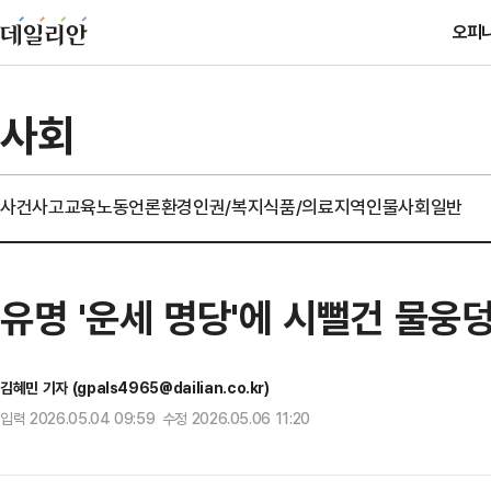
오피
사회
사건사고
교육
노동
언론
환경
인권/복지
식품/의료
지역
인물
사회일반
유명 '운세 명당'에 시뻘건 물웅
김혜민 기자 (gpals4965@dailian.co.kr)
입력 2026.05.04 09:59 수정 2026.05.06 11:20