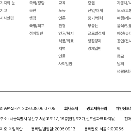
기자의 눈
국회/정당
교육
증권
자동차/
기고
북한
노동
산업/재계
도로/교
시사만평
행정
언론
중기/벤처
여행/레
국방/외교
환경
부동산
음식/맛
정치일반
인권/복지
글로벌경제
패션/뷰
식품/의료
생활경제
공연/전
지역
경제일반
책
인물
종교
사회일반
날씨
생활문화
최종편집시간: 2026.08.06 07:09
회사소개
광고제휴문의
개인정보
주소 : 서울특별시 용산구 서빙고로 17, 18층(한강로3가,센트럴파크 타워동)
전화 
제호: 데일리안
등록일/발행일: 2005.09.13
등록번호: 서울 아00055