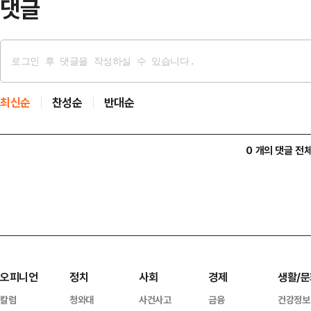
댓글
최신순
찬성순
반대순
0 개의 댓글 전
오피니언
정치
사회
경제
생활/문
칼럼
청와대
사건사고
금융
건강정보