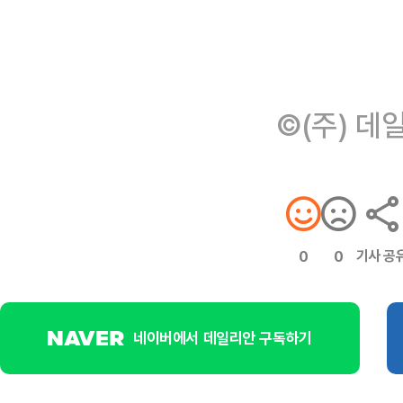
©(주) 데
기사 공
0
0
네이버에서 데일리안 구독하기