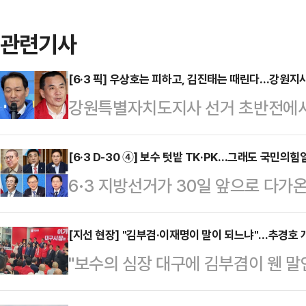
관련기사
[6·3 픽] 우상호는 피하고, 김진태는 때린다…강원지
강원특별자치도지사 선거 초반전에서
반응'이 또 하나의 쟁점으로 떠오르고
그간 TV토론 요구와 이른바 '축의금
[6·3 D-30 ④] 보수 텃밭 TK·PK…그래도 국민의
6·3 지방선거가 30일 앞으로 다가
왔다. 최근에는 설악산 오색케이블카
가 예측불가능한 흐름을 보이고 있다.
우 후보 측은 추가 해명이나 맞불 대
PK(부산·울산·경남) 광역단체장 후
[지선 현장] "김부겸·이재명이 말이 되느냐"…추경호 개
르면 이 같은 온도차는 각종 여론조사
"보수의 심장 대구에 김부겸이 웬 말
면서다. 정치권에선 이 같은 흐름이
반 판세와 맞물려 나타나고 있다. 김
한민국을 구한 곳, 대한민국을 구해내
예측하기 어려울 것이란 전망을 내놓
있지만, 우 후보…