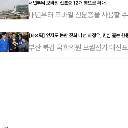
적추적 내리는 3일 오후 대구 수성
내년부터 모바일 신분증 12개 앱으로 확대
구·경북과 부산·울산·경남의 광역자
내년부터 모바일 신분증을 사용할 수 
치 인산인해를 이뤘다. 다름 아닌 
은 전재수 의원을 부산시장 후보로 
전부는 2026년 모바일 신분증 민
있어서다. 이 곳은 대구가 왜 '보수
후보와의 대진표를 완성…
정했다고 3일 밝혔다. 삼성카드는 
[6·3 픽] 인지도·논란 진화 나선 하정우, 민심 훑는 
오간 인원을 포함해 결집한 총 770
부산 북갑 국회의원 보궐선거 대진표
기 위한 시스템 구축에 착수한다.이
혁"과 "추경호"를 외쳐댔다. 이날 
동선도 숨 가쁘게 돌아갔다. 더불어민
부 앱 중심에서 민간 앱으로 넓히는 
더불어민…
기획수석과 무소속으로 출사표를 던진
중인 6개 민간 앱, 올해 하반기 서비
'바닥 민심 훑기'에 집중했다. 특히
모가 더해지면서 이용자는 평소 자주
통해 인지도 끌어올리기와 동시에 '손
사용할 수 있게…
었다.4일 정치권에 따르면, 정청래 
을 찾아 민심을 살폈다. 구포시장을 
정말 깜짝 놀…