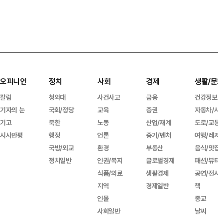
오피니언
정치
사회
경제
생활/문
칼럼
청와대
사건사고
금융
건강정보
기자의 눈
국회/정당
교육
증권
자동차/
기고
북한
노동
산업/재계
도로/교
시사만평
행정
언론
중기/벤처
여행/레
국방/외교
환경
부동산
음식/맛
정치일반
인권/복지
글로벌경제
패션/뷰
식품/의료
생활경제
공연/전
지역
경제일반
책
인물
종교
사회일반
날씨