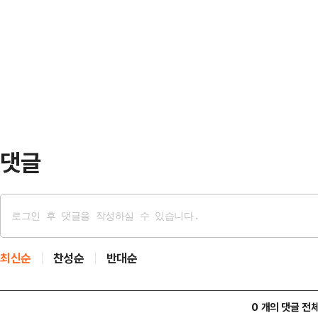
하며 특별검사 출범의 필요성을 언급
낸 한 전 대표는 2023년 12월 퇴
당은 조작기소 특검 (언급을 통해 앞
원장을 맡았다. 2024년 7월 당대
국가폭력, 정권의 만행이라고 단정함
후 사퇴했다.한 전…
정한 상태"라며 "이건 일반적인 사
에 종속되는 결과가 초래될 수 있는,
보인다"고 우려했다.2…
댓글
최신순
찬성순
반대순
0 개의 댓글 전