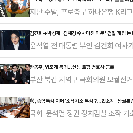
범행에 사용된 '에어건'이 위험한 물
지난 주말, 프로축구 하나은행 K리
게 적용될 것으로 전망된다. 법조계
서 아찔한 장면이 나왔다. 후반 추가
실형을 피하기 어렵다고 봤다.전날
리던 대전의 이시다 마사토시(마사)를
김건희→박성재 "김혜경 수사미진 의문" 검찰 개입 논란
는 특수상해 등 혐의를 받은 화성시 
윤석열 전 대통령 부인 김건희 여사가
단 결과 마사는 척추 돌기 부분 골절
씨(60대)에 대한 구속 전 피의자심
그램 메시지가 법정에 공개되면서 영
부 축구팬들은 "동업자 정신이 없는
다. 증거 인멸 및 도주…
위로 떠오르고 있다. 논란이 사실로
한동훈, 법조계 복귀…신생 로펌 변호사 등록
다는 주장까지 펼쳤다.이와 관련해 
부산 북갑 지역구 국회의원 보궐선거
직권남용죄가 직접 적용되는지 여부는
는 선수들이 어느 정도의 접촉·부상 
가 신생 법무법인 소속 변호사로 등
물을 수 있다는 분석이 나온다.서울
일반적인 태클로 인해…
르면 한 전 대표는 지난달 서울 강남
與, 종합특검 이어 '조작기소 특검'?…법조계 "삼권분립
20일 박 전 장관의 직권남용권리행
국회 '윤석열 정권 정치검찰 조작 
속 변호사로 이름을 올렸다. 대한
공판을 열고 김 여사의 명품백 수수
(국조특위) 소속 여당 의원들이 검
록 절차는 지난해 7월 마친 것으로 
고검 검사를 증인으로 불…