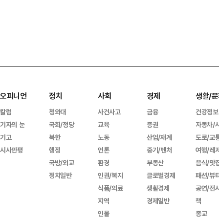
오피니언
정치
사회
경제
생활/문
칼럼
청와대
사건사고
금융
건강정보
기자의 눈
국회/정당
교육
증권
자동차/
기고
북한
노동
산업/재계
도로/교
시사만평
행정
언론
중기/벤처
여행/레
국방/외교
환경
부동산
음식/맛
정치일반
인권/복지
글로벌경제
패션/뷰
식품/의료
생활경제
공연/전
지역
경제일반
책
인물
종교