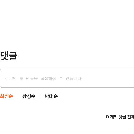
(67구) 동안 3피안타 무사사구 5
각 사상 역대 최고액이다. 지난 201
4-2 승리를 견인했다.에이스의 호
에 구단을 …
위를 8위로 끌어올렸다.시즌 네 번째
군서 승리를 거둔 것은 2023년 8월
다.2022시…
댓글
최신순
찬성순
반대순
0 개의 댓글 전