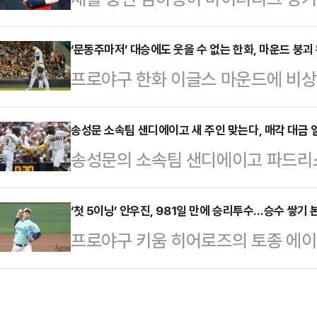
는 4연승과 함께 시즌 전적 12승 1
기대감을 끌어올렸다.애틀랜타 브레
다. 반면 SSG는 3연패 늪에 빠지며
소속 김하성은 3일(한국시간) 미국
‘문동주마저’ 대승에도 웃을 수 없는 한화, 마운드 붕괴
다.무엇보다 의미가 컸다. 롯데는 지
프로야구 한화 이글스 마운드에 비상
린 몽고메리 비스킷츠(탬파베이 산하
패배를 그대로 되갚았다. 이번에는 
즈파크에서 열린 2026 신한SOL 
출전했다.이날 김하성은 1타수 1안타
수를 완…
경기서 13-3으로 대승을 거뒀다.이
송성문 소속팀 샌디에이고 새 주인 맞는다, 매각 대금 
에 성공, 2득점까지 기록했다. 세 번
송성문의 소속팀 샌디에이고 파드리스
다.하지만 10점 차 대승에도 마냥 
며 타격감과 선구안을 동시에 입증했
록을 갈아치우며 새로운 주인을 맞이
나선 문동주가 어깨 통증을 호소하며
라 출루한 뒤 후…
현 소유주인 세이들러 가문이 사모펀드
‘첫 5이닝’ 안우진, 981일 만에 승리투수…승수 쌓기 
1회말 무사 2루에서 최형우 상대로 
프로야구 키움 히어로즈의 토종 에이
스 부부에게 경영권을 넘기는 최종 
렸다. 이어 더그아웃을 향해 몸의 이
만에 승리를 쌓았다.안우진은 2일 
인 거래 조건은 공개되지 않았으나, 
권민규와…
2026 신한 SOL KBO리그 두산
억 달러(약 5조 8000억원)에 달