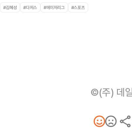
#김혜성
#다저스
#메이저리그
#스포츠
©(주) 데