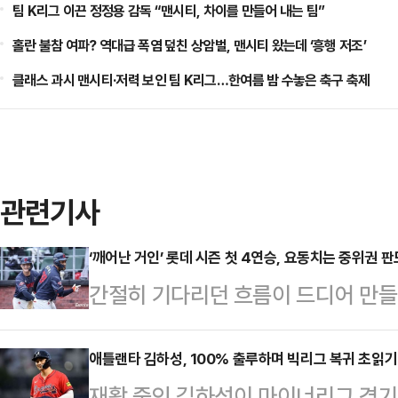
팀 K리그 이끈 정정용 감독 “맨시티, 차이를 만들어 내는 팀”
홀란 불참 여파? 역대급 폭염 덮친 상암벌, 맨시티 왔는데 ‘흥행 저조’
클래스 과시 맨시티·저력 보인 팀 K리그…한여름 밤 수놓은 축구 축제
관련기사
‘깨어난 거인’ 롯데 시즌 첫 4연승, 요동치는 중위권 판
간절히 기다리던 흐름이 드디어 만들
하며 단숨에 중하위권 판도를 흔들었
서 열린 SSG 랜더스와의 원정경기서
애틀랜타 김하성, 100% 출루하며 빅리그 복귀 초읽기
재활 중인 김하성이 마이너리그 경기