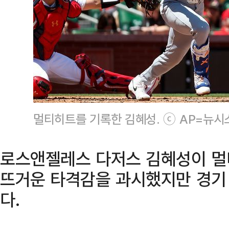
멀티히트를 기록한 김혜성. ⓒ AP=뉴시
로스앤젤레스 다저스 김혜성이 멀티
뜨거운 타격감을 과시했지만 경기
다.