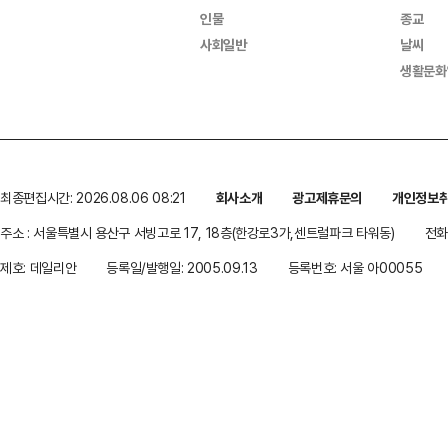
인물
종교
사회일반
날씨
생활문화
최종편집시간: 2026.08.06 08:21
회사소개
광고제휴문의
개인정보
주소 : 서울특별시 용산구 서빙고로 17, 18층(한강로3가,센트럴파크 타워동)
전화 
제호: 데일리안
등록일/발행일: 2005.09.13
등록번호: 서울 아00055