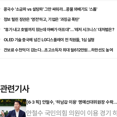
콩국수 '소금파 vs 설탕파' 그만 싸워라…콩물 꽈배기도 '스톱'
정보 털린 장관은 '영전'하고, 기업은 '과징금 폭탄'
"휴가 내고 호텔까지 왔는데 아빠가 아프대"…'레저 시크니스' 대처법은?
OLED 기술 중국에 넘긴 LG디스플레이 전 직원들, 1심 실형
건보료 수천억 더 걷는다…초고소득자 최대 월612만원…하한선도 높여
관련기사
[6·3 픽] 안철수, '하남갑 이용' 명예선대위원장 수
안철수 국민의힘 의원이 이용 경기 