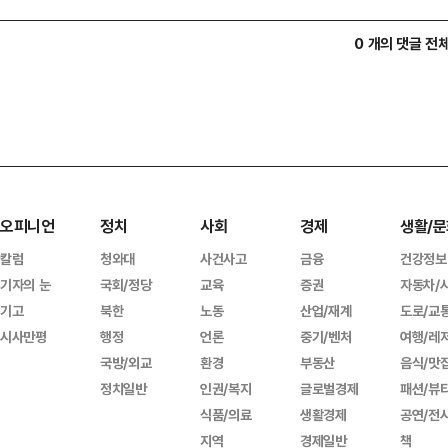
0 개의 댓글 전
오피니언
정치
사회
경제
생활/문
칼럼
청와대
사건사고
금융
건강정보
기자의 눈
국회/정당
교육
증권
자동차/
기고
북한
노동
산업/재계
도로/교
시사만평
행정
언론
중기/벤처
여행/레
국방/외교
환경
부동산
음식/맛
정치일반
인권/복지
글로벌경제
패션/뷰
식품/의료
생활경제
공연/전
지역
경제일반
책