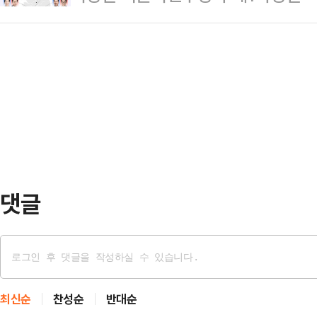
표를 완성했다. 이재명 정부 출범 이
근 병원으로 옮겼다. 당시 의식이 저
(42.6%)와 추 후보…
은 '국정 안정론'을, 국민의힘은 '정
악됐다.A씨의 자녀 4명은 어지럼증,
30일 앞으로 다가온 지방선거에서 각
나 건강에 이상은 없다고 소방당국은
력전에 돌입할 전망이다.3일 정치권
지인의 집에 방문…
공천 마무리로 여야의 광역단체장 후보
장 중 국민의힘이 2022년 지방선거
롯해 인천…
댓글
최신순
찬성순
반대순