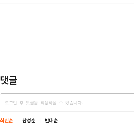
소통을 실시했다.관세청은 지난 29
"마약 범죄 재범률이 높은 점을 고려
민 안전에 영향을 줬다…
경기 관람객을 대상으로 마약 및 지
했으나 1심을 유지하기로 했다"며 "
펼쳤다.이번 행사는 국민의 일상 속
했다.권씨는 2023년 10월 1∼9일
에 대한 이해도를 높이고, 공공기관
대마를 흡연한…
됐다.관세청은 경기장 장외에 설치
수 있는 다양한 프로그램을 운영하며
한 통관질서의 중요성을 전달…
댓글
최신순
찬성순
반대순