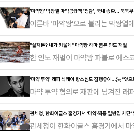
구속영장을 신청한다.경기남부경찰청
에서 강제 송환된 최씨를 상대로 2
'마약왕' 박왕열 마약공급책 '청담', 국내 송환…'묵묵부
이른바 '마약왕'으로 불리는 박왕열
다.텔레그램에서 ‘청담’ 혹은 ‘청담사
받는 최모(51)씨가 1일 태국에서 
년부터 필로폰 22kg 등 총 100
에서 '청담' '청담사장' 등 활동명을
"살처분? 내가 키울게" 마약왕 하마 품은 인도 재벌
유통한 혐의를 받고 있다. 최씨는 마
한 인도 재벌이 마약왕 파블로 에스
으로 인천국제공항에 도착했다.흰색 
에 거액의 부동산을 소유하고 슈퍼카
놓이자 보호 의사를 밝혀 주목받고 있
한 최씨는 공항 도착 약 30분 뒤 
로 드러났다.…
르면 아시아 최고 부호 무케시 암바
'마약 투약' 래퍼 식케이 항소심도 집행유예…法 "앞으
약 밀반입 혐의를 인정하냐" "박왕열
마약 투약 혐의로 재판에 넘겨진 래퍼
아 정부가 살처분을 결정한 하마 8
거냐" 등 혐의 관련 질문을 건넸다. 
도 집행유예를 선고 받았다.30일 
반타라로 옮겨 수용하겠다는 의사를
답변을…
부장판사)는 이날 마약류관리법 위반
관세청, 한화이글스 홈경기서 ‘마약·짝퉁 밀반입 차단’
르가 불법 반입한 개체들의 후손으로,
관세청이 한화이글스 홈경기에서 마약
예 2년을 받은 권씨에 대해 검찰과
수가 급증했다. 천적이 없는 환경에