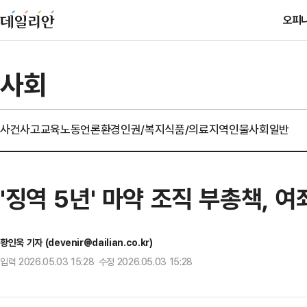
오피
사회
사건사고
교육
노동
언론
환경
인권/복지
식품/의료
지역
인물
사회일반
'징역 5년' 마약 조직 부총책, 
황인욱 기자 (devenir@dailian.co.kr)
입력 2026.05.03 15:28 수정 2026.05.03 15:28