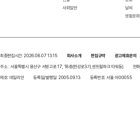
사회일반
날씨
생활문화
최종편집시간: 2026.08.07 13:15
회사소개
편집규약
광고제휴문의
주소 : 서울특별시 용산구 서빙고로 17, 18층(한강로3가,센트럴파크 타워동)
전화 
제호: 데일리안
등록일/발행일: 2005.09.13
등록번호: 서울 아00055