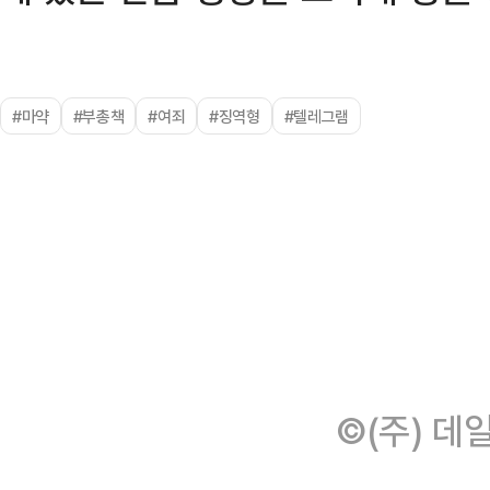
#마약
#부총책
#여죄
#징역형
#텔레그램
©(주) 데