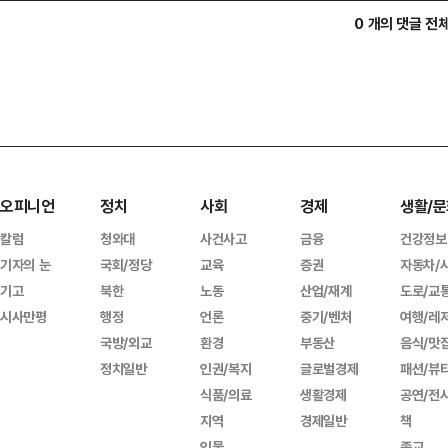
0 개의 댓글 전
오피니언
정치
사회
경제
생활/문
칼럼
청와대
사건사고
금융
건강정보
기자의 눈
국회/정당
교육
증권
자동차/
기고
북한
노동
산업/재계
도로/교
시사만평
행정
언론
중기/벤처
여행/레
국방/외교
환경
부동산
음식/맛
정치일반
인권/복지
글로벌경제
패션/뷰
식품/의료
생활경제
공연/전
지역
경제일반
책
인물
종교