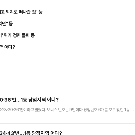
빼고 외지로 떠나란 것" 등
외면" 등
 위기 정면 돌파 등
지역 어디?
·30·36'번…1등 당첨지역 어디?
18·28·30·36'번이라고 밝혔다. 보너스 번호는 9번이다.당첨번호 6개를 모두 맞힌 1등 당
첨번호 5개와 보너스 번호가 일치한 2등은 96명으로 5085만원씩 받는다. 당첨번호 5개
원이다.당첨번호 4개를 맞힌 4등은 17만4082명으로 고정 당첨금 5만원을 받는다. 당첨
당첨금 5000원씩 지급된다.로또 1등 당첨…
8·34·43'번…1등 당첨지역 어디?