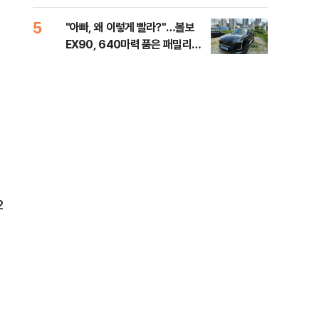
해야"
대통
나,
5
10
"아빠, 왜 이렇게 빨라?"…볼보
'경
이닉
EX90, 640마력 품은 패밀리카
조준
점화
[시승기]
금폭
99
2