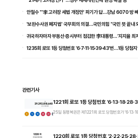
“21세기 고려장인가”…정부 세제개편안에 원성 폭발 등
안철수 "'李 고려장 세법 개정안' 파기가 답…강남 6070 방 
'보완수사권 폐지법' 국무회의 의결…국민의힘 "국민 뜻 끝내 
귀국하자마자 부동산·증시부터 점검한 李대통령…'지지율 최저'
1235회 로또 1등 당첨번호 '6·7·11·15·39·43'번…1등 당첨
관련기사
1221회 로또 1등 당첨번호 '6·13·18·28
25일 동행복권은 제1221회 로또 당첨번호가 '6·13·
첨자는 16명으로, 각각 18억3080만원씩 받는다.당
를 맞힌 3등은 3465명으로 1인당 당첨금은 140만
번호 3개가 일치한 5등 274만5724명에게는 고정 
1220회 로또 1등 당첨번호 '2·22·25·2