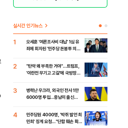
실시간 인기뉴스
1
6
오세훈 '여론조사비 대납' 1심 유
日 
죄에 회자된 '민주당 돈봉투 의
했지
혹'…왜?
로
2
7
"탄약 왜 부족한 거야"…트럼프,
"삼
'이란전 무기고 고갈'에 국방장관
中창
질책
3
8
병력난 우크라, 외국인 전사 1만
보완
0
6000명 투입…중남미 출신
은 
40%
4
9
민주당원 4000명, '박쥐 발언 최
[데
민희' 징계 요청…"단합 훼손 확인
회 