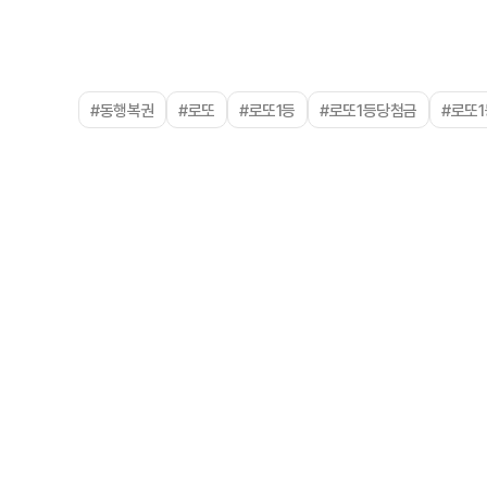
#동행복권
#로또
#로또1등
#로또1등당첨금
#로또