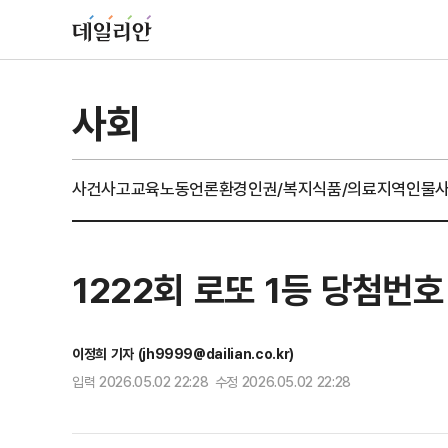
사회
사건사고
교육
노동
언론
환경
인권/복지
식품/의료
지역
인물
1222회 로또 1등 당첨번호 '
이정희 기자 (jh9999@dailian.co.kr)
입력 2026.05.02 22:28 수정 2026.05.02 22:28