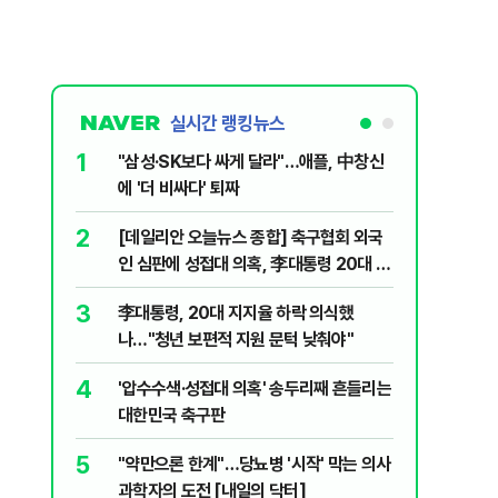
실시간 랭킹뉴스
1
6
"삼성·SK보다 싸게 달라"…애플, 中창신
오세훈 '
에 '더 비싸다' 퇴짜
된 '민주
2
7
[데일리안 오늘뉴스 종합] 축구협회 외국
지진에 
인 심판에 성접대 의혹, 李대통령 20대 지
日 여성..
지율 하락 의식했나, 삼전닉스 올인은 금
3
8
李대통령, 20대 지지율 하락 의식했
보완수사
물, SK하이닉스 프리마켓 시초가 논란 재
나…"청년 보편적 지원 문턱 낮춰야"
몫됐나
점화, 김민석 "과반 승리 가능성 99%" 등
4
9
'압수수색·성접대 의혹' 송두리째 흔들리는
레버리지 
대한민국 축구판
지수로 
5
10
"약만으론 한계"…당뇨병 '시작' 막는 의사
"솟구친 
과학자의 도전 [내일의 닥터]
유공장 화