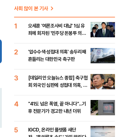
사회 많이 본 기사
1
오세훈 '여론조사비 대납' 1심 유
죄에 회자된 '민주당 돈봉투 의
혹'…왜?
2
'압수수색·성접대 의혹' 송두리째
흔들리는 대한민국 축구판
3
[데일리안 오늘뉴스 종합] 축구협
회 외국인 심판에 성접대 의혹, 李
대통령 20대 지지율 하락 의식했
나, 삼전닉스 올인은 금물, SK하
4
"41도 넘은 폭염, 끝 아니다"...기
이닉스 프리마켓 시초가 논란 재
후 전문가가 경고한 내년 더위
점화, 김민석 "과반 승리 가능성
99%" 등
5
IGCD, 온라인 플랫폼 새단