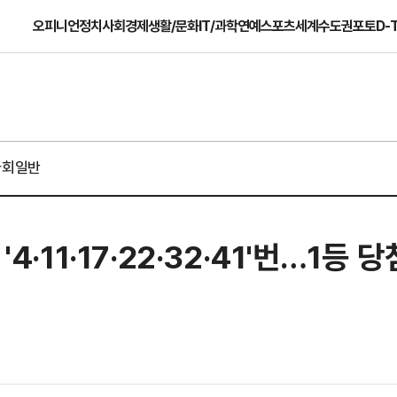
오피니언
정치
사회
경제
생활/문화
IT/과학
연예
스포츠
세계
수도권
포토
D-
사회일반
4·11·17·22·32·41'번…1등