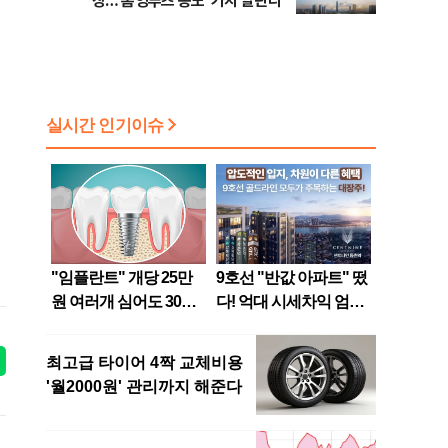
장…'홈잉루츠 송도' 가치 알린다