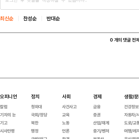
최신순
찬성순
반대순
0 개의 댓글 전
오피니언
정치
사회
경제
생활/문
칼럼
청와대
사건사고
금융
건강정보
기자의 눈
국회/정당
교육
증권
자동차/
기고
북한
노동
산업/재계
도로/교
시사만평
행정
언론
중기/벤처
여행/레
국방/외교
환경
부동산
음식/맛