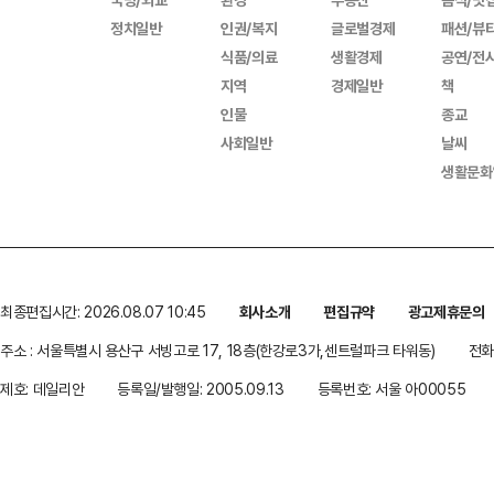
정치일반
인권/복지
글로벌경제
패션/뷰
식품/의료
생활경제
공연/전
지역
경제일반
책
인물
종교
사회일반
날씨
생활문화
최종편집시간: 2026.08.07 10:45
회사소개
편집규약
광고제휴문의
주소 : 서울특별시 용산구 서빙고로 17, 18층(한강로3가,센트럴파크 타워동)
전화 
제호: 데일리안
등록일/발행일: 2005.09.13
등록번호: 서울 아00055