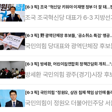
[6·3 픽] 조국 "혁신당 키워야 이재명 정부 더 잘 돼…정
조국 조국혁신당 대표가 6·3 지방
이재명 정부도 더 잘될 것"이라며 여
표는 2일 광주 남구 사동 음악산
[6·3 픽] 野 광역단체장 후보들, '공소취소 특검' 맹
국민의힘 당대표와 광역단체장 후보
기자회견을 열고 "인물을 봐달라"며 
특검법' 추진을 두고 일제히 공세에 
큰 두 개 정당이 오랫동안 과점해 왔
죄 지우기'로 규정하며 심판론을 전
[6·3 픽] 방세환, 어린이집연합회 정책간담회 개최…"
다"고 했다.그는 "더불어민주당은 
방세환 국민의힘 광주(경기)시장 후
일 페이스북에 "공소취소 특검은 '이
사람도 자금도 많다"며 "그렇지만 혁
주시 어린이집연합회와 정책간담회를
는 범죄가 무려 12건"이라고 비판했
라고 했다.이어 "…
에서 열린 정책간담회에서 "우리나라
[6·3 픽] 국민의힘 "정원오, 상권 침체 책임 상인에 
지지 않을 것"이라며 "선거 목전에 
국민의힘이 정원오 더불어민주당 서
선생께서 시작하신 길을, 광주의 방
바보로 알고, 국민이 무섭지 않은 것