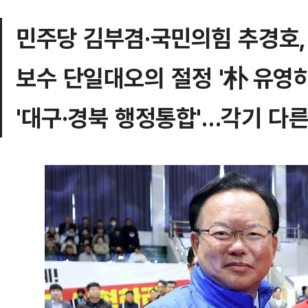
민주당 김부겸·국민의힘 추경호,
보수 단일대오의 절정 '朴 유영하
'대구·경북 행정통합'…각기 다