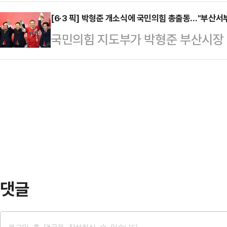
언에 대해 즉각 사과를 요구했다. 상
출마 후 첫 일정으로 보육 현장의 목
지 않으려면…
론'이라는 비판이다.함인경 대변인은
[6·3 픽] 박형준 개소식에 국민의힘 총출동…"부산서
시'를 시정 1순위로 두겠다는 의지의
국민의힘 지도부가 박형준 부산시장
장을 찾아 민생을 살피겠다며 나섰지만
다.연합회는 △유보통합 시대 교육보육
해 부산을 기점으로 한 보수 결집을 
떨어진 '훈계'였다"며 이 같이 밝혔
원 추가) △생애 최초 …
예선대위원장, 박형준 후보는 나란히
에서 한 상인이 "장사가 너무 안 된다
에서부터 하나가 돼야 한다"고 목소
냐. 관광객이 이렇게나 많지 않으냐"
부산 부산진구에서 열린 박형준 후보
만한 것을 연구하…
위원들, 부산 지역 의원들이 대거 참
방선거 후보 선거사무소 개소식에 함
는 이날 개소식을 '국민의힘…
댓글