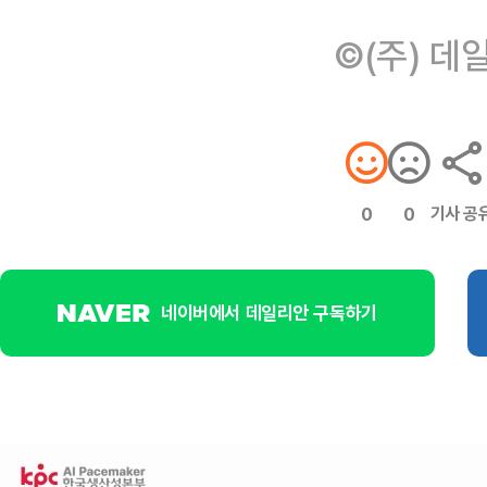
©(주) 데
기사 공
0
0
네이버에서 데일리안 구독하기