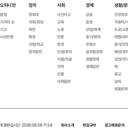
오피니언
정치
사회
경제
생활/문
칼럼
청와대
사건사고
금융
건강정보
기자의 눈
국회/정당
교육
증권
자동차/
기고
북한
노동
산업/재계
도로/교
시사만평
행정
언론
중기/벤처
여행/레
국방/외교
환경
부동산
음식/맛
정치일반
인권/복지
글로벌경제
패션/뷰
식품/의료
생활경제
공연/전
지역
경제일반
책
인물
종교
사회일반
날씨
생활문화
최종편집시간: 2026.08.08 11:24
회사소개
편집규약
광고제휴문의