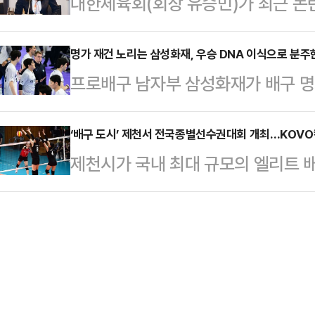
대한체육회(회장 유승민)가 최근 논
수 1안타를 기록했다.시즌 타율은 0.
FIFA와 회담을 가질 예정”이라고 
부적절한 언행을 일삼은 사무총장에 
다.7번 타자 중견수로 출장한 이정후
30일 캐나다…
대한체육회는 사안의 시급성과 중대성
명가 재건 노리는 삼성화재, 우승 DNA 이식으로 분주
물러난 뒤 두 번째 타석에서 곧바로 
프로배구 남자부 삼성화재가 배구 명
에 근거한 긴급 조치를 발동했다고 
1사 1루에서 타석에 들어선 이정후
다.전통의 명가 삼성화재는 명성이 
직무와 권한을 즉시 정지시키고 조직
152.6km 낮…
고 있다. 가장 최근 포스트시즌에 오
‘배구 도시’ 제천서 전국종별선수권대회 개최…KOVO
앞서 취할 수 있는 최고 수준의 조
제천시가 국내 최대 규모의 엘리트 
직전 시즌에는 창단 후 최다 11연패 
회 사무총장은 최근 일부 매체 보도를
구선수권대회는 2일부터 5월 8일까
패)로 시즌을 마쳤다.이에 삼성화재는
육관에서 열린 제55회 …
육센터, 대원대학교, 제천중학교, 의
내고 있는데 감독 선임부터 트레이드
장에서 열린다.대한배구협회(회장 오
선 삼성화재는 지난 3월 30일 대
번 대회는 오랜 역사와 전통을 지닌 
선임했다.1…
꾸는 유망선수들이 대거 참가해 기량