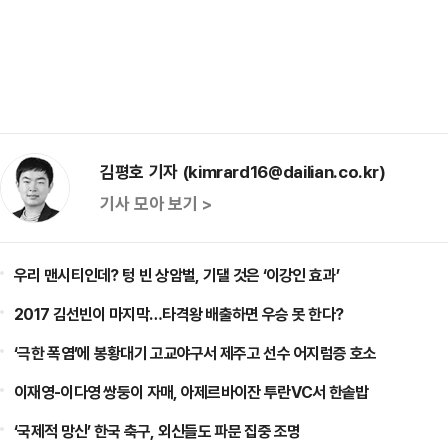
김평호 기자 (kimrard16@dailian.co.kr)
기사 모아 보기 >
우리 맨시티인데? 텅 빈 상암벌, 기댈 것은 ‘이강인 효과’
2017 김선빈이 마지막…타격왕 배출하면 우승 못 한다?
‘극한 폭염’에 봉황대기 고교야구서 제주고 선수 어지럼증 호소
이재영-이다영 쌍둥이 자매, 아제르바이잔 투란VC서 한솥밥
‘국제적 망신’ 한국 축구, 외신들도 파문 집중 조명