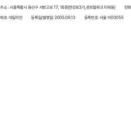
주소 : 서울특별시 용산구 서빙고로 17, 18층(한강로3가,센트럴파크 타워동)
전화 
제호: 데일리안
등록일/발행일: 2005.09.13
등록번호: 서울 아00055