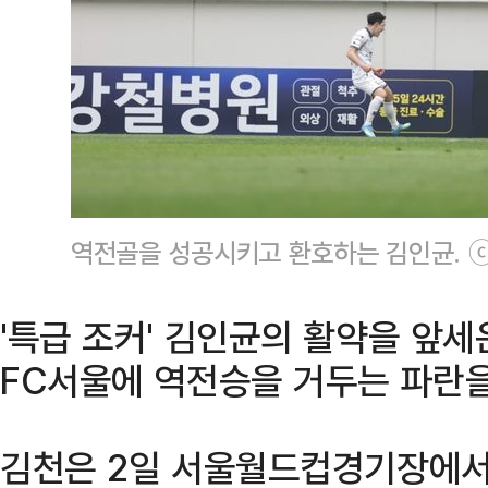
역전골을 성공시키고 환호하는 김인균. 
'특급 조커' 김인균의 활약을 앞세
FC서울에 역전승을 거두는 파란을
김천은 2일 서울월드컵경기장에서 