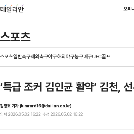
오피
스포츠
스포츠일반
축구
해외축구
야구
해외야구
농구
배구
UFC
골프
‘특급 조커 김인균 활약’ 김천, 
김평호 기자 (kimrard16@dailian.co.kr)
입력 2026.05.02 16:22 수정 2026.05.02 16:22