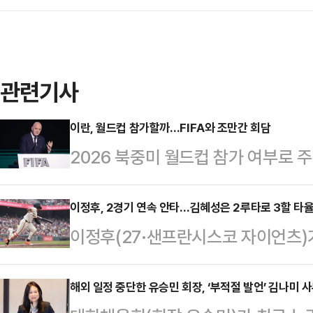
관련기사
이란, 월드컵 참가할까…FIFA와 조만간 회담
2026 북중미 월드컵 참가 여부로
(FIFA)과 회담을 통해 관련 논의를
각) 익명의 소식통을 인용해 “마티아
이정후, 2경기 연속 안타…김혜성은 2루타로 3할 타율
이정후(27·샌프란시스코 자이언츠)
20일 안으로 회담을 하자고 이란 대
는 2일(한국시각) 미국 플로리다
청했다”고 보도했다.메흐디 타지 이
열린 미국프로야구 메이저리그(MLB
해외 일정 중단한 유승민 회장, ‘부적절 발언’ 김나미
회에 참석하려 했다가 귀국한 뒤 자