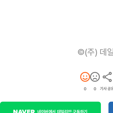
©(주) 데
기사 공
0
0
네이버에서 데일리안 구독하기