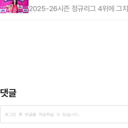
2025-26시즌 정규리그 4위에 그
비롯해 여러 관계자들이 참석해 자리
류했다.국가대표 출신 세터 염혜선도
생명이 자유계약선수(FA) 시장 1호
차기 시즌부터 향후 3시즌 간 V리
계약을 체결…
다.흥국생명은 16일 "정호영과 계약기
다.흥국생명 관계자는 “국민 스포츠
억2000만원을 포함한 총액 5억 4
게 돼 매우 뜻깊게 생각한다”며 “스
다.흥국생명은 ‘배구여제’ 김연경의 
소통을 더욱 강화해 나가겠다”…
승을 차지했지만 일본인 ‘명장’ 요시
즌 정규리그 4위에 그친 뒤 준플레
아쉬움을…
댓글