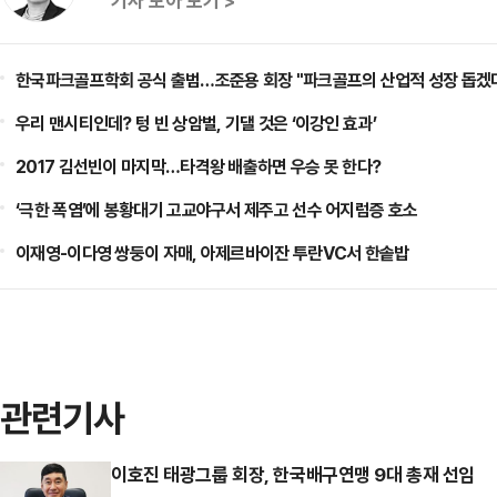
기사 모아 보기 >
한국파크골프학회 공식 출범…조준용 회장 "파크골프의 산업적 성장 돕겠
우리 맨시티인데? 텅 빈 상암벌, 기댈 것은 ‘이강인 효과’
2017 김선빈이 마지막…타격왕 배출하면 우승 못 한다?
‘극한 폭염’에 봉황대기 고교야구서 제주고 선수 어지럼증 호소
이재영-이다영 쌍둥이 자매, 아제르바이잔 투란VC서 한솥밥
관련기사
이호진 태광그룹 회장, 한국배구연맹 9대 총재 선임