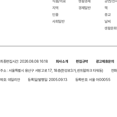
식품/의료
생활경제
공연/전
지역
경제일반
책
인물
종교
사회일반
날씨
생활문화
최종편집시간: 2026.08.08 16:18
회사소개
편집규약
광고제휴문의
주소 : 서울특별시 용산구 서빙고로 17, 18층(한강로3가,센트럴파크 타워동)
전화 
제호: 데일리안
등록일/발행일: 2005.09.13
등록번호: 서울 아00055