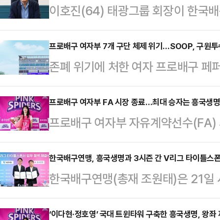
이호진(64) 태광그룹 회장이 한국
(총재 조원태)은 28일 서울 마포
회 및 임시총회를 열고 이호진 태광
프로배구 여자부 7개 구단 체제 위기…SOOP, 구원
존폐 위기에 처한 여자 프로배구 페
다.차기 총재의 임기는 오는 7월부터
관심이 쏠리고 있다.가장 유력한 후
회에서 이 회장을 차기 총재로 추천하
이다. SOOP은 최근 광주시와 페퍼
프로배구 여자부 FA 시장 종료…최대 승자는 흥국생
로운 연맹의 총재로 추천하기로 했다
프로배구 여자부 자유계약선수(FA) 
장 실사까지 진행한 것으로 알려졌다.
피력했고, 오너 구단주가 총재직을 
가장 적극적인 행보를 보인 흥국생명
확장을 지속적으로 추진하며 다양한
성 사업, 국제사업 …
다.이번 여자부 FA 시장에서는 ‘코
한국배구연맹, 흥국생명과 3시즌 간 V리그 타이틀스폰
고 있다”면서 “이러한 흐름 속에서 
한국배구연맹(총재 조원태)은 21일
자원들이 대거 풀리며 이들의 거취에
고 있다”고 밝혔다.다만 “현재로서는
서 흥국생명보험(주)과 V리그 타이
잔류를 택했다.세터 최대어로 꼽힌 김
을 열어두고 내부적으로…
다.협약식에는 김형표 흥국생명 대
‘이다현·정호영’ 국대 트윈타워 구축한 흥국생명, 왕좌
만원, 옵션 1억2000만원)으로 최