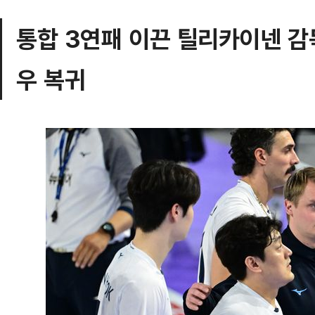
통합 3연패 이끈 틸리카이넨 감
우 복귀