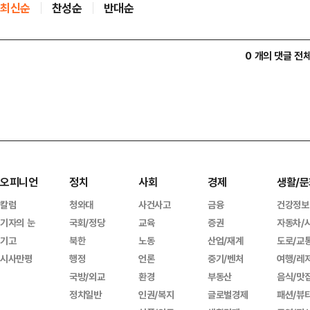
최신순
찬성순
반대순
0 개의 댓글 전
오피니언
정치
사회
경제
생활/문
칼럼
청와대
사건사고
금융
건강정보
기자의 눈
국회/정당
교육
증권
자동차/
기고
북한
노동
산업/재계
도로/교
시사만평
행정
언론
중기/벤처
여행/레
국방/외교
환경
부동산
음식/맛
정치일반
인권/복지
글로벌경제
패션/뷰