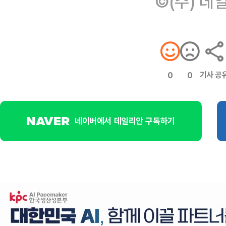
©(주) 데
기사 공
0
0
네이버에서 데일리안 구독하기