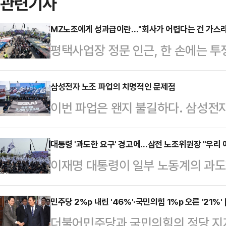
관련기사
MZ노조에게 성과급이란…"회사가 어렵다는 건 가스
평택사업장 정문 인근, 한 손에는 투
에서 ‘인증샷’ 셔터를 누른다. 지난달
경은 우리가 알던 대규모 제조 현장
삼성전자 노조 파업의 치명적인 문제점
이번 파업은 왠지 불길하다. 삼성전
전광판 속 ‘성과급 투명화’ 문구는 
도체 셧다운(공장가동 중단)이 벌어
공유된다. 그들이 축제 같은 분위기
높다.현재 삼성전자 노조는 연간 영업
대통령 '과도한 요구' 경고에…삼전 노조위원장 "우리 
창한 명분이 아닌, 내 노동의 가치를
이재명 대통령이 일부 노동계의 과도
의 성과급 지급을 요구하며 평택공장
루트"…'메타인지'로 무장한 신(新)
있다고 경고한 가운데 삼성전자 노조
대로라면 1인당 6억원 안팎의 성과급
공…
아닌 타사 노조라고 주장했다.1일 
민주당 2%p 내린 '46%'·국민의힘 1%p 오른 '21%'
지지 않을 경우 5월 21일부 터 6월
더불어민주당과 국민의힘의 정당 지지
업노조 삼성전자지부 최승호 위원장
다.삼성전자의 파업이 단행된다면 