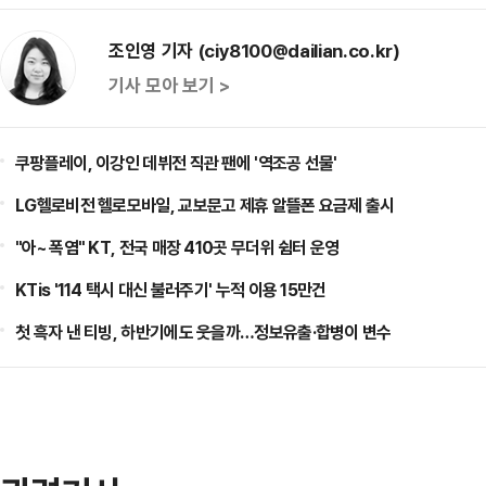
조인영 기자 (ciy8100@dailian.co.kr)
기사 모아 보기 >
쿠팡플레이, 이강인 데뷔전 직관 팬에 '역조공 선물'
LG헬로비전 헬로모바일, 교보문고 제휴 알뜰폰 요금제 출시
"아~ 폭염" KT, 전국 매장 410곳 무더위 쉼터 운영
KTis '114 택시 대신 불러주기' 누적 이용 15만건
첫 흑자 낸 티빙, 하반기에도 웃을까…정보유출·합병이 변수