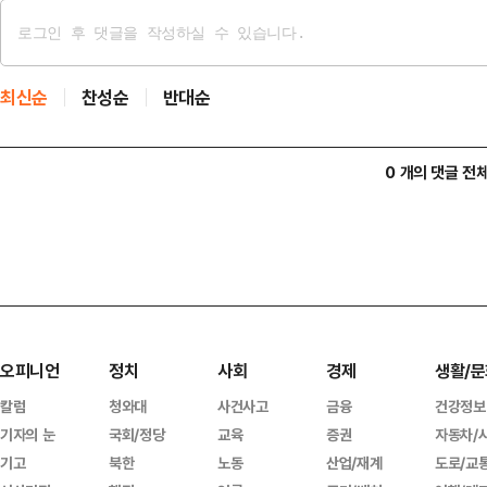
최신순
찬성순
반대순
0 개의 댓글 전
오피니언
정치
사회
경제
생활/문
칼럼
청와대
사건사고
금융
건강정보
기자의 눈
국회/정당
교육
증권
자동차/
기고
북한
노동
산업/재계
도로/교