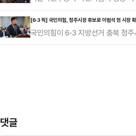
조사 결과가 1일 나왔다.한국갤럽이 
언과 관련해 “LG(유플러스)를 보고
규에 기름을 붓게 된다…
화 가상번호에 전화 조사원 인터뷰(C
[6·3 픽] 국민의힘, 청주시장 후보로 이범석 현 시장 
30%를 달라고 하니”라고 언급했다
국민의힘이 6·3 지방선거 충북 청
에서 민주당은 직전 조사 대비 2%p
(15%)으로 해야 하는데”라고 덧
했다.국민의힘 공천관리위원회는 1일
21%를 기록했다고 밝혔다.조국혁신
제외했다.앞서 이 대통령은 전…
일 당원 선거인단 투표(50%)와 일
진보당은 1%이며, 지지하는 정당이
에서 승리한 서승우 전 충북도 행정부
층의 80%가 민주당을, 보수층의 4
과, 이 시장이 후보로 결정됐다고 밝
우 민주당은 …
6·3 국회의원 재보궐선거 공천에도
은 "(후보들이) 내일 선거운동에 돌
발표하려 한다"며…
댓글