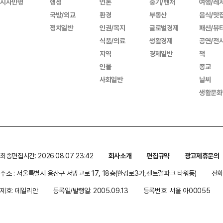
시사만평
행정
언론
중기/벤처
여행/레
국방/외교
환경
부동산
음식/맛
정치일반
인권/복지
글로벌경제
패션/뷰
식품/의료
생활경제
공연/전
지역
경제일반
책
인물
종교
사회일반
날씨
생활문화
최종편집시간: 2026.08.07 23:42
회사소개
편집규약
광고제휴문의
주소 : 서울특별시 용산구 서빙고로 17, 18층(한강로3가,센트럴파크 타워동)
전화 
제호: 데일리안
등록일/발행일: 2005.09.13
등록번호: 서울 아00055