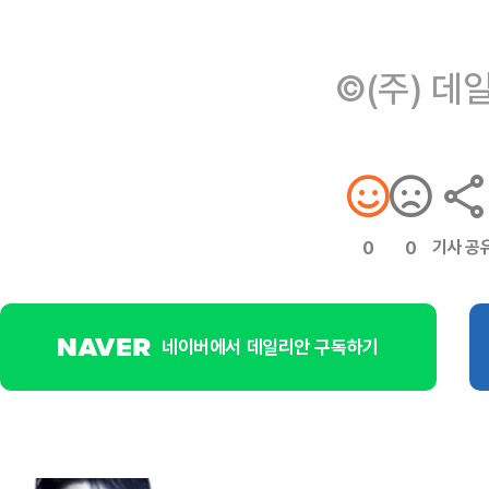
©(주) 데
기사 공
0
0
네이버에서 데일리안 구독하기