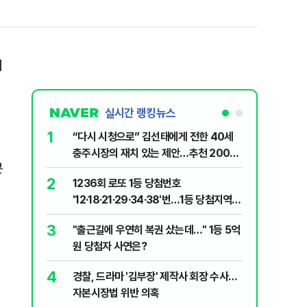
서
실시간 랭킹뉴스
체
1
6
“다시 시청으로” 김선태에게 전한 40세
정청래 "
충주시장의 재치 있는 제안…추천 2000
길 "이제
콘
개
민주당"
2
7
1236회 로또 1등 당첨번호
"정청래,
'12·18·21·29·34·38'번…1등 당첨지역
말라"…친
어디?
격돌
3
8
"출근길에 우연히 복권 샀는데…" 1등 5억
710대 
원 당첨자 사연은?
지는 ‘특
4
9
경찰, 드라마 '김부장' 제작사 회장 수사…
최악의 
자본시장법 위반 의혹
낮 최고 