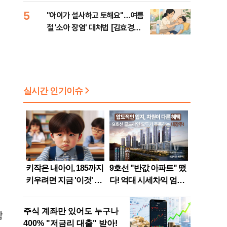
5
"아이가 설사하고 토해요"…여름
철 '소아 장염' 대처법 [김효경의
데일리 헬스]
함