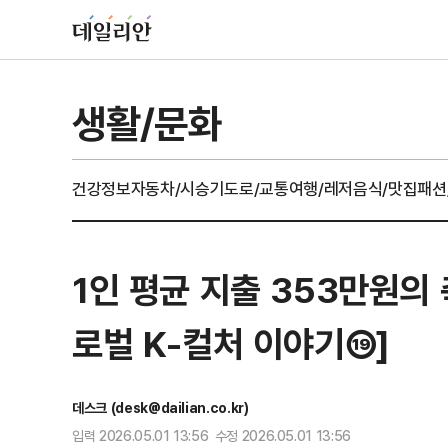
생활/문화
건강정보
자동차/시승기
도로/교통
여행/레저
음식/맛집
패션
1인 평균 지출 353만원의 
로벌 K-컬처 이야기⑲]
데스크 (desk@dailian.co.kr)
입력 2026.05.01 13:56 수정 2026.05.01 13:56