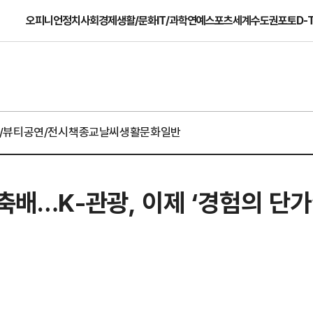
오피니언
정치
사회
경제
생활/문화
IT/과학
연예
스포츠
세계
수도권
포토
D-
/뷰티
공연/전시
책
종교
날씨
생활문화일반
축배…K-관광, 이제 ‘경험의 단가