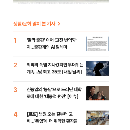
생활/문화 많이 본 기사
1
‘딸깍 출판’ 이어 ‘고전 번역’까
지…출판계의 AI 딜레마
2
최악의 폭염 지나갔지만 무더위는
계속…낮 최고 35도 [내일 날씨]
3
신동엽의 ‘농담’으로 드러난 대학
로에 대한 ‘대중적 편견’ [이슈]
4
[르포] 병원 오는 길부터 고
비…'폭염'에 더 취약한 환자들