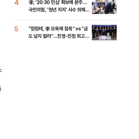
4
9
李, '20·30 민심' 확보에 분주…
정청
국민의힘, '청년 지지' 사수 위해
판"
李 견제 사활
민석
5
10
"정청래, 李 모욕에 침묵" vs "금
고수
도 넘지 말라"…친명-친청 최고위
27
핵
원 후보, 제주서 격돌
스
듭
도