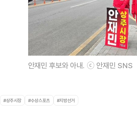
안재민 후보와 아내. ⓒ 안재민 SNS
#상주시장
#수상스포츠
#지방선거