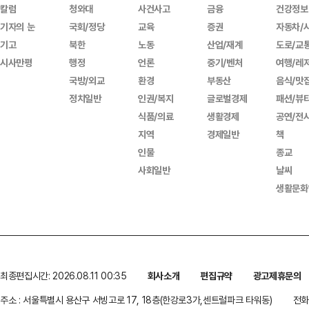
칼럼
청와대
사건사고
금융
건강정보
기자의 눈
국회/정당
교육
증권
자동차/
기고
북한
노동
산업/재계
도로/교
시사만평
행정
언론
중기/벤처
여행/레
국방/외교
환경
부동산
음식/맛
정치일반
인권/복지
글로벌경제
패션/뷰
식품/의료
생활경제
공연/전
지역
경제일반
책
인물
종교
사회일반
날씨
생활문화
최종편집시간: 2026.08.11 00:35
회사소개
편집규약
광고제휴문의
주소 : 서울특별시 용산구 서빙고로 17, 18층(한강로3가,센트럴파크 타워동)
전화 