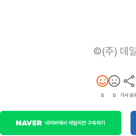
©(주) 데
기사 공
0
0
네이버에서 데일리안 구독하기