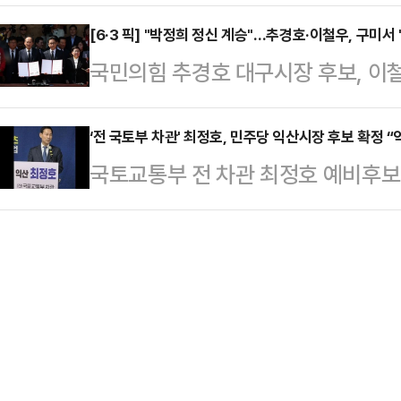
본격적인 세몰이에 나섰다. 민선 8기
쳐진 '한국 쌀전업농 전국대회 성공개
"골라도 이런 …
전략을 제시하는 동시에, 당내 인사
[6·3 픽] "박정희 정신 계승"…추경호·이철우, 구미서 '
민들과 함께 땀을 흘렸다.직접 이앙
국민의힘 추경호 대구시장 후보, 이철
속도를 내는 모습이다.이상호 후보는 
"오는 9월 포항서 막을 올리는 '한
전 대통령의 국가발전을 위한 정신 
동 등 이른바 ‘시내권’ 활성화를 위
로 포항 농…
의 발전을 위해 대구경북신공항, 대
‘전 국토부 차관' 최정호, 민주당 익산시장 후보 확정 
우선 민선 8기부터 추진해 온 기존 
국토교통부 전 차관 최정호 예비후
질없이 추진하도록 공동 협력하기로 
‘순직산업전사위령탑 성역화’, ‘꿈탄
리했다.최정호 후보는 22일 “위대한
미시 박정희 전 대통령 생가를 찾아
립’ 등 …
판을 바꾸고 무너진 자존심을 세우라
박정희 대통령의 국가발전을 위한 정
경제를 바꾸는 실전형 시장이 되겠다
에서 대한민국 발전이라는 기적을 
했다.최대 강점인 중앙과의 네트워크
국가발전의 토대를 만든 …
최 후보는 "국토부 차관으로 국가 
로 중앙정부와 국회를 잇는 강력한 