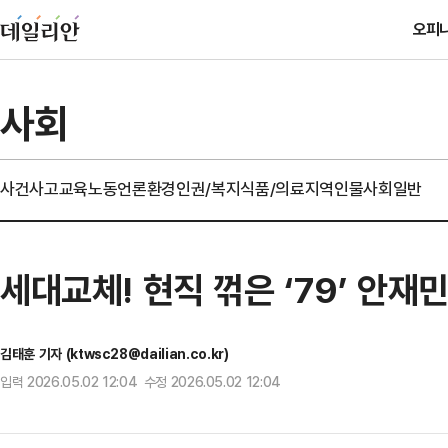
오피
사회
사건사고
교육
노동
언론
환경
인권/복지
식품/의료
지역
인물
사회일반
세대교체! 현직 꺾은 ‘79’ 안재
김태훈 기자 (ktwsc28@dailian.co.kr)
입력 2026.05.02 12:04 수정 2026.05.02 12:04