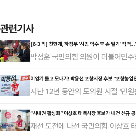
관련기사
[6·3 픽] 친한계, 하정우 '시민 악수 후 손 털기' 직
박정훈 국민의힘 의원이 더불어민주
나선 하정우 전 청와대 AI미래기획
한 뒤 곧바로 손을 터는 장면이 포착
이앙기 몰고 모내기! 박용선 포항시장 후보 “포항농
지난 12년 동안의 도의원 시절 ‘민원
은 30일 페이스북에 "유권자와 악수
원 해결’ 면에서 두각을 나타냈다는
다.앞서 하 전 수석은 전날 보궐선거
후보가 이앙기를 몰고 모내기 하며 포
“시내권 활성화” 이상호 태백시장 후보가 내건 신규 공
을 찾아 상인 및 시민들과 인사를 나
재선 도전에 나선 국민의힘 이상호 
확인시켰다.박 후보는 지난달 30일
수를 한 직후 손을 터는 모습이 목격