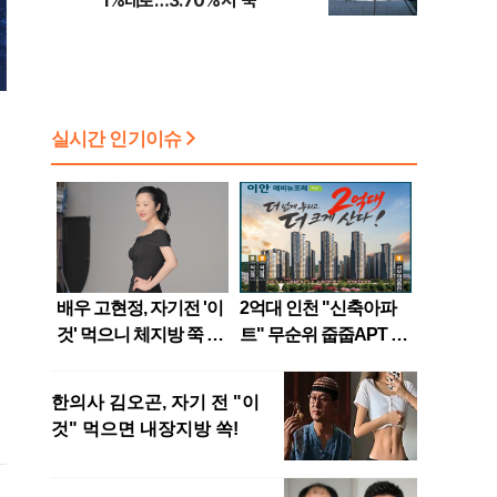
1%대로…3.70%서 '뚝'