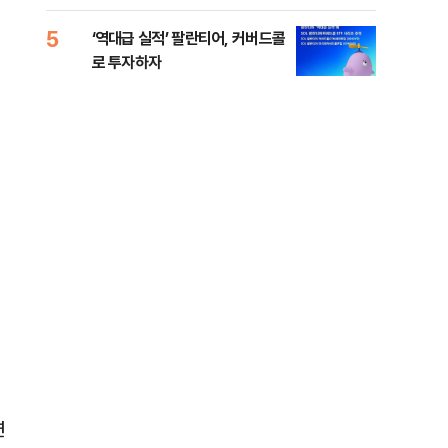
5
10
‘역대급 실적’ 팔란티어, 커버드콜
"휴
로 투자하자
다"
연