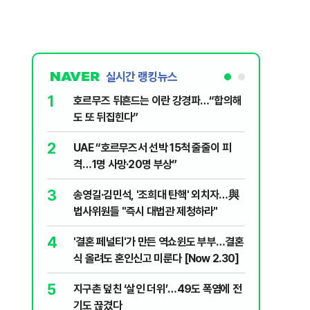
실시간 랭킹뉴스
1
6
호르무즈 뒤흔드는 이란 강경파…“합의해
AI '쌀'
도 또 뒤집힌다”
7
국민의힘 
2
UAE “호르무즈서 선박 15척 줄줄이 피
당내서는
격…1명 사망·20명 부상”
8
'9년 연속
3
송영길·김민석, '조희대 탄핵' 외치자…與
정기선 [재
법사위원들 "즉시 대법관 제청하라"
9
이란 최고
4
'결혼 페널티'가 만든 역쇼윈도 부부…결혼
도 이상하
식 올려도 혼인신고 미룬다 [Now 2.30]
10
'당원주권
5
지구촌 덮친 ‘살인 더위’…49도 폭염에 전
민주당 전
기도 끊겼다