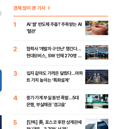
경제 많이 본 기사
지
1
AI '쌀' 반도체 주춤? 주목받는 AI
'혈관'
2
협력사 ‘개발자 구인난’ 챙긴다…
현대모비스, SW 인재 270명 육
성
3
입지 같아도 가격은 달랐다…아파
트 가치 높이는 ‘특화설계’
4
중기·가계 부실 동반 폭발…5대
은행, 부실채권 '경고음'
5
[단독] 美, 포스코 후판 상계관세