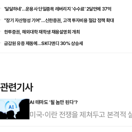
'달달하네'…운용사 단일종목 레버리지 '수수료' 2달만에 37억
"장기 자산형성 기여"…신한증권, 고객 투자비용 절감 정책 확대
한투증권, 해외대학 재학생 채용설명회 개최
금감원 유증 제동에…SK디앤디 30% 상승세
관련기사
AI 테마도 '될 놈만 된다'?
미국·이란 전쟁을 제쳐두고 본격적 
능(AI) 모멘텀에 힘입어 상승 곡선을