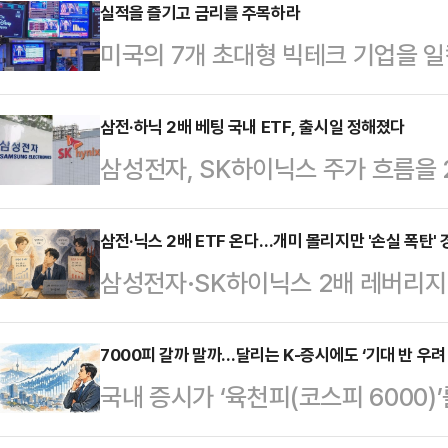
테마가 전반적 강세를 보였다면, 앞
실적을 즐기고 금리를 주목하라
미국의 7개 초대형 빅테크 기업을 일컫
가 집중될 수 있다는 관측이다.30일
번주 실적 발표에 나서는 가운데 시
는 전장 대비 49.88포인트(0.75%
열을 이어가고 있다.국내증시에선 반
삼전·하닉 2배 베팅 국내 ETF, 출시일 정해졌다
AI 관련 우려로 미국증시가 약세를 
삼성전자, SK하이닉스 주가 흐름을
대감을 충족하며 순환매 장세를 견인
국인이 매도세를 키웠으나, 개인 및
수펀드(ETF) 상품이 이르면 내달 
에 따른 추세적 상승 전망에 무게가
마…
상장 ETF와 해외상장 ETF 간 비
삼전·닉스 2배 ETF 온다…개미 몰리지만 '손실 폭탄' 
봐야 한다는 지적이다.29일 한국거
삼성전자·SK하이닉스 2배 레버리지
로 하는 ETF 도입을 허용하는 '자
최근 7거래일 동안 7.28% 상승했다
22일 상장된다.반도체 주도 장세에
(이하 시행령)이 이날 국무회의에서
거래일 내내 …
상되지만, 하락장에선 손실이 예상보
7000피 갈까 말까…달리는 K-증시에도 ‘기대 반 우려 
주(4월28일) 공포·시행된다. 시행
국내 증시가 ‘육천피(코스피 6000)’
한다는 지적이다.30일 금융투자업계
사안에 관한 각종 규정 등도 함께 
고 있다.중동 전쟁 리스크가 완화되면
행령을 개정해 단일 종목을 기초로 한
는 "시행령…