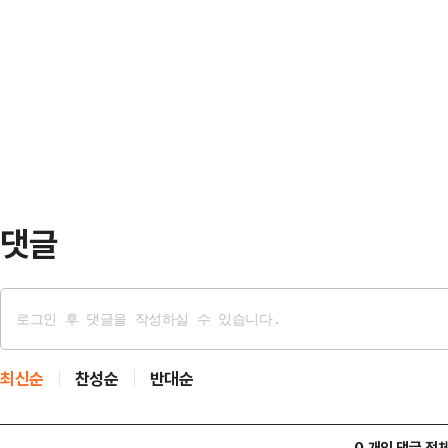
장에서는 ‘추가 상승’과 ‘조정’이라는
비해 막혀 있던 규제를 풀어 국내 
일 한국거래소에 따르면 코스피는 이달
는 코스피200 등 지수 기반 레버리
역대 최고치를 거듭 경신하고 있다.3
에 투자하는 레버…
복된 것은 물론, 최초로 6700선을 
피·코스닥·코넥스) 시가총액이 600
댓글
최신순
찬성순
반대순
0 개의 댓글 전