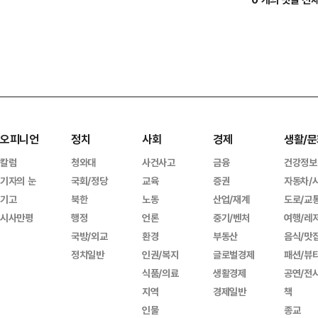
오피니언
정치
사회
경제
생활/문
칼럼
청와대
사건사고
금융
건강정보
기자의 눈
국회/정당
교육
증권
자동차/
기고
북한
노동
산업/재계
도로/교
시사만평
행정
언론
중기/벤처
여행/레
국방/외교
환경
부동산
음식/맛
정치일반
인권/복지
글로벌경제
패션/뷰
식품/의료
생활경제
공연/전
지역
경제일반
책
인물
종교