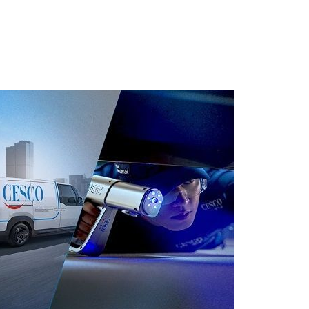
1
[속보] 민주당 전당대회 당대표
·인천 경선서 김민석 승리
2
“다시 시청으로” 김선태에게 
충주시장의 재치 있는 제안…추
개
3
"출근길에 우연히 복권 샀는데…
원 당첨자 사연은?
4
경찰, 드라마 '김부장' 제작사
자본시장법 위반 의혹
5
李, '20·30 민심' 확보에 분
'청년 지지' 사수 위해 李 견제