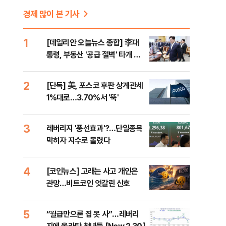
경제 많이 본 기사
1
[데일리안 오늘뉴스 종합] 李대
통령, 부동산 '공급 절벽' 타개 총
력전, 국민의힘, '청년 지지' 사수
위해 李 견제 사활 등
2
[단독] 美, 포스코 후판 상계관세
1%대로…3.70%서 '뚝'
3
레버리지 '풍선효과'?…단일종목
막히자 지수로 몰렸다
4
[코인뉴스] 고래는 사고 개인은
관망…비트코인 엇갈린 신호
5
“월급만으론 집 못 사”…레버리