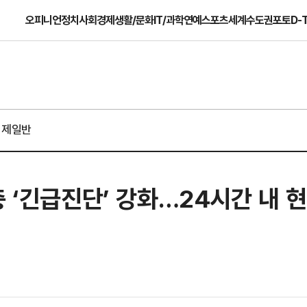
오피니언
정치
사회
경제
생활/문화
IT/과학
연예
스포츠
세계
수도권
포토
D-
경제일반
충 ‘긴급진단’ 강화…24시간 내 