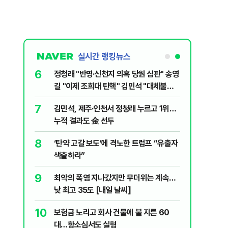
실시간 랭킹뉴스
6
 선거, 제주
정청래 "반명·신천지 의혹 당원 심판" 송영
길 "이제 조희대 탄핵" 김민석 "대체불가
민주당"
7
전한 40세
김민석, 제주·인천서 정청래 누르고 1위…
천 2000
누적 결과도 金 선두
8
" 1등 5억
‘탄약 고갈 보도’에 격노한 트럼프 “유출자
색출하라”
9
 회장 수사…
최악의 폭염 지나갔지만 무더위는 계속…
낮 최고 35도 [내일 날씨]
10
주…국민의힘,
보험금 노리고 회사 건물에 불 지른 60
 사활
대…항소심서도 실형