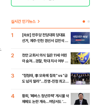
실시간 인기뉴스
1
6
[속보] 민주당 전당대회 당대표
李,
선거, 제주·인천 경선서 김민석 승
국민
리
李 
.
2
7
천안 교회서 의식 잃은 11세 어린
최악
이 숨져…경찰, 학대 치사 여부 수
계속
사
3
8
"정청래, 李 모욕에 침묵" vs "금
김민
도 넘지 말라"…친명-친청 최고위
고 
원 후보, 제주서 격돌
4
9
황희, '폐버스 청년주택' 게시물 삭
[데
제에도 논란 계속…여당서도 '내
통령