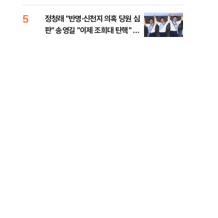
로남불' 비판
력전
위해
5
10
정청래 "반명·신천지 의혹 당원 심
서울
판" 송영길 "이제 조희대 탄핵" 김
쓸이
민석 "대체불가 민주당"