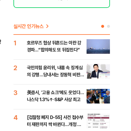
실시간 인기뉴스
방
1
6
호르무즈 협상 뒤흔드는 이란 강
"대
경파…“합의해도 또 뒤집힌다”
'4
췄
2
7
국민의힘 윤리위, 내홍 속 징계심
"아
의 강행…당내서는 장동혁 비판
철 
목소리
데일
3
8
美증시, '고용 쇼크'에도 웃었다…
[단
나스닥 1.3%↑·S&P 사상 최고
1%
4
9
[검찰청 폐지 D-55] 사건 접수부
“우
터 재판까지 싹 바뀐다…개정 형
러…