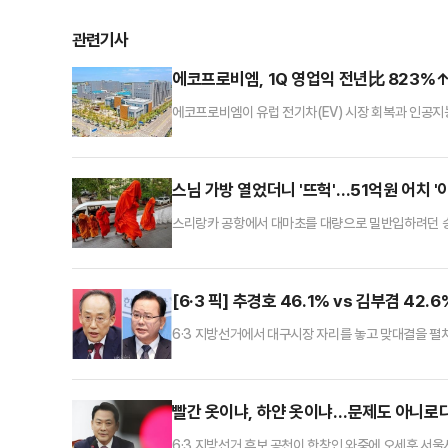
관련기사
에코프로비엠, 1Q 영업익 전년比 823%↑
에코프로비엠이 유럽 전기차(EV) 시장 회복과 인공지능
자 기조를 유지하며 실적 개선 흐름을 이어갔다.에코프로
분기 매출은 전년 동기와 비교해 3.9% 감소했으나 같
흑자 전환했다.이번 실적 개선은 유럽 EV 시장을 중심으
스님 가방 열었더니 '뜨헉'…51억원 어치 '
스리랑카 공항에서 대마초를 대량으로 밀반입하려던 승려
을 마치고 스리랑카 수도 콜롬보로 돌아온 승려 22명
견됐다. 시가로 약 350만달러, 한화로 약 51억54
규모 중 하나로 보고 있다.승려들은 각각 약 5㎏씩 대
[6·3 픽] 추경호 46.1% vs 김부겸 42
6·3 지방선거에서 대구시장 자리를 놓고 맞대결을 펼
있는 것으로 나타났다.매일신문이 한길리서치에 의뢰해 지
호 국민의힘 후보 46.1%로 42.6%인 김부겸 민주당
개혁신당 후보가 2.3%의 지지를 얻었고 '없다'와 '잘 
빨간 옷이냐, 하얀 옷이냐…문제도 아니로다
6·3 지방선거 후보 공천이 한창인 와중에 오세훈 서울