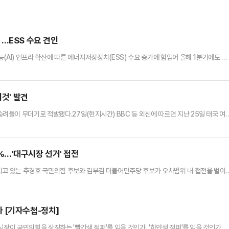
…ESS 수요 견인
(AI) 인프라 확산에 따른 에너지저장장치(ESS) 수요 증가에 힘입어 올해 1분기에도 흑
비엠은 올해 1분기 매출 6054억원, 영업이익 209억원을 기록했다고 29일 밝혔다. 1
은 기간 영업이익은 822.6% 급증했다. 1분기 당기순이익은 122억원으로 전년 동기 대
로 한 양극재 수요 회복과 함께, 글로벌 AI 인…
이것' 발견
들이 무더기로 적발됐다.27일(현지시간) BBC 등 외신에 따르면 지난 25일 태국 여
이 공항 세관 검색 과정에서 체포됐다.이들의 가방에서는 총 110㎏에 달하는 대마초가 발
00만원 규모다. 세관 당국은 이를 주요 국제공항에서 적발된 대마초 밀반입 사례 가운데 최
마초를 나눠 담아 운반한 것으로 조사됐다. 캐리어 내부를 …
.6%…'대구시장 선거' 접전
치고 있는 추경호 국민의힘 후보와 김부겸 더불어민주당 후보가 오차범위 내 접전을 벌이
난 27~28일 무선(가상번호) ARS 100%로 대구시장 지지 후보를 조사한 결과, 추
 후보에 3.5%p 앞서는 것으로 나타났다. 두 후보간 격차는 오차범위 내다.이외에 이수찬
모름'은 각각 4.5%, 3.6%씩 나왔다.세부적으…
 [기자수첩-정치]
시장이 국민의힘을 상징하는 '빨간색 점퍼'를 입을 것인가, '하얀색 점퍼'를 입을 것인가가