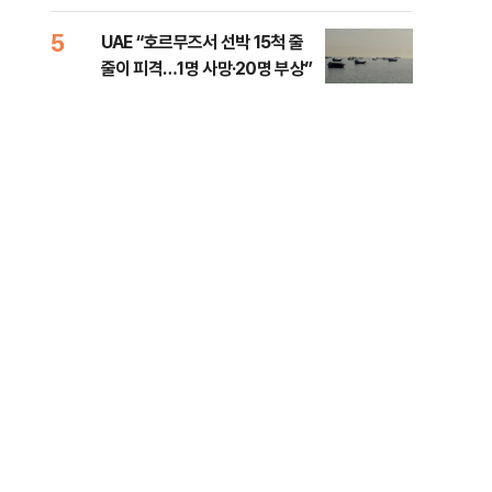
소법, 무엇이 달라지나
5
10
UAE “호르무즈서 선박 15척 줄
이란
줄이 피격…1명 사망·20명 부상”
호르