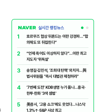
실시간 랭킹뉴스
1
6
호르무즈 협상 뒤흔드는 이란 강경파…“합
국민의힘 
의해도 또 뒤집힌다”
당내서는
2
7
“언제 죽어도 이상하지 않다”…이란 최고
“우크라
지도자 ‘위독설’
유 3만t
3
8
송영길·김민석, '조희대 탄핵' 외치자…與
UAE “
법사위원들 "즉시 대법관 제청하라"
격…1명 
4
9
'7번째 도전' KDB생명 누가 품나…흥국·
"대통령은
한투·한화 '3색 셈법'
달러 백악
5
10
美증시, '고용 쇼크'에도 웃었다…나스닥
"아이가 
차
1.3%↑·S&P 사상 최고
장염' 대