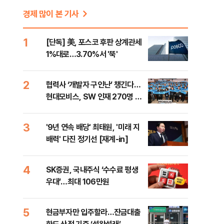
경제 많이 본 기사
1
[단독] 美, 포스코 후판 상계관세
1%대로…3.70%서 '뚝'
2
협력사 ‘개발자 구인난’ 챙긴다…
현대모비스, SW 인재 270명 육
성
3
'9년 연속 배당' 최태원, '미래 지
배력' 다진 정기선 [재계-in]
4
SK증권, 국내주식 ‘수수료 평생
우대’…최대 106만원
5
현금부자만 입주할라…잔금대출