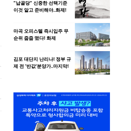
비
행
대
고
경