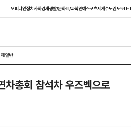
오피니언
정치
사회
경제
생활/문화
IT/과학
연예
스포츠
세계
수도권
포토
D-
경제일반
 연차총회 참석차 우즈벡으로