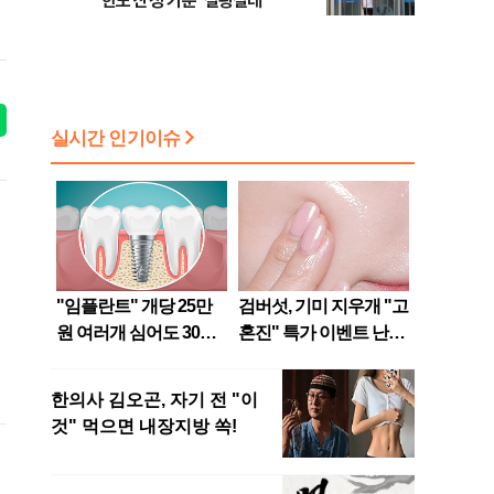
한도 산정 기준 ‘설왕설래’