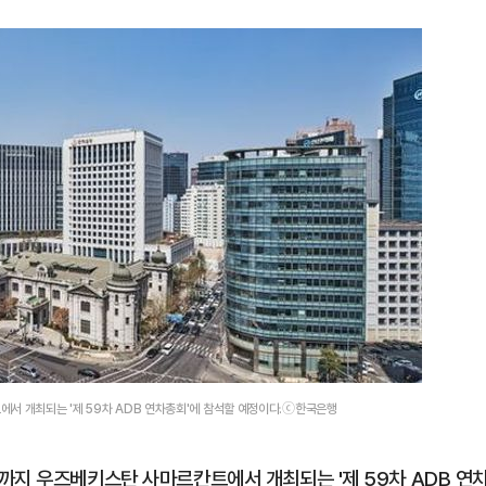
서 개최되는 '제 59차 ADB 연차총회'에 참석할 예정이다.ⓒ한국은행
까지 우즈베키스탄 사마르칸트에서 개최되는 '제 59차 ADB 연