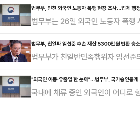
소·상고)를 취하하거나 포기했다.2
법무부, 인천 외국인 노동자 폭행 현장 조사…업체 행정
에 인권침해점검 태스크포스(TF)를
법무부는 26일 외국인 노동자 폭행 
경우 지난 달 기준 피해자 756명에 
의혹이 제기된 사안들의 진상조사를 
업체에 대해 행정 처분을 검토하기로 
하되거나 포기됐다.삼청교육대는 608건
계신 의혹을 해소하기에 미흡했다"
구 가좌동의 한 섬유 제조업체에서 
법무부, 친일파 임선준 후손 재산 5300만원 반환 승
사건)는 97건(904명), 선감학원은
법무부가 친일반민족행위자 임선준의
자의 머리채를 잡는 등 폭행했다는 
다.법무부는 이에 따라 피해자 220
대금 부당이득 반환 청구 소송에서 
외국인정책본부 소속 이민자 권익 보
금…
부지방법원은 지난 22일 정부의 청
"외국인 이동·유출입 한 눈에"…법무부, 국가승인통계 
나온 즉시 인천출입국·외국인청과 함
국내에 체류 중인 외국인이 어디로 
다.앞서 법무부는 임선준의 후속 A
담을 진행했다.출입국·외국인정책본부
통계로 확인할 수 있게 된다.24일 
1993∼2000년 사이 매각된 사실을
국인 고용 및 초청 제…
간 이동과 유입·유출 현황을 체계적
매각대금 약 5300만원 대한 반환청구
에 활용하기 위해 국가승인통계 2종을
망한 임선준은 고종의 강제 퇴위와 