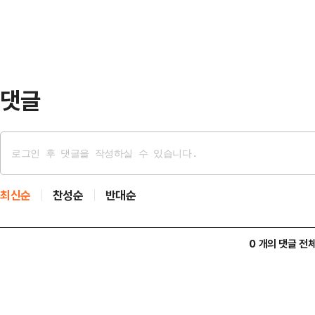
내 체류 외국인 이동 통계'와 '국내 
해 일제로부터 …
데이터처의 심사를 거쳐 2026년 
신규 통계는 최근 국내 체류 외국인
정책에 관한 …
댓글
최신순
찬성순
반대순
0 개의 댓글 전