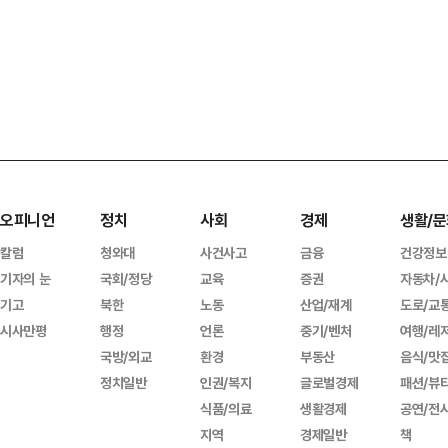
오피니언
정치
사회
경제
생활/문
칼럼
청와대
사건사고
금융
건강정보
기자의 눈
국회/정당
교육
증권
자동차/
기고
북한
노동
산업/재계
도로/교
시사만평
행정
언론
중기/벤처
여행/레
국방/외교
환경
부동산
음식/맛
정치일반
인권/복지
글로벌경제
패션/뷰
식품/의료
생활경제
공연/전
지역
경제일반
책