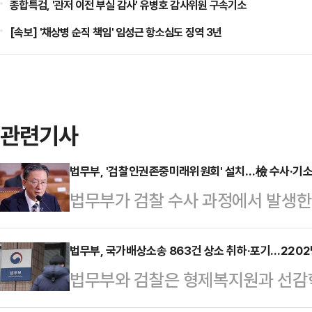
종합특검, '관저 이전 부실 감사' 유병호 감사위원 구속기소
[속보] '채상병 순직 책임' 임성근 항소심도 징역 3년
관련기사
법무부, '검찰인권존중미래위원회' 설치…檢 수사·기소
법무부가 검찰 수사 과정에서 발생
위해 검찰인권존중미래위원회(가칭)를
성호 법무부 장관은 검찰 수사·기소
법무부, 국가배상소송 863건 상소 취하·포기…2202
법무부와 검찰은 형제복지원과 선감학
사건과 관련해 독립적인 외부 위원회
건' 피해자들이 국가를 상대로 낸 손
상을 확인하도록 지시했다.법무부는