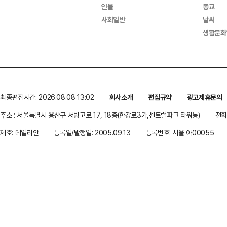
인물
종교
사회일반
날씨
생활문화
최종편집시간: 2026.08.08 13:02
회사소개
편집규약
광고제휴문의
주소 : 서울특별시 용산구 서빙고로 17, 18층(한강로3가,센트럴파크 타워동)
전화 
제호: 데일리안
등록일/발행일: 2005.09.13
등록번호: 서울 아00055