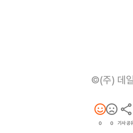
©(주) 데
기사 공
0
0