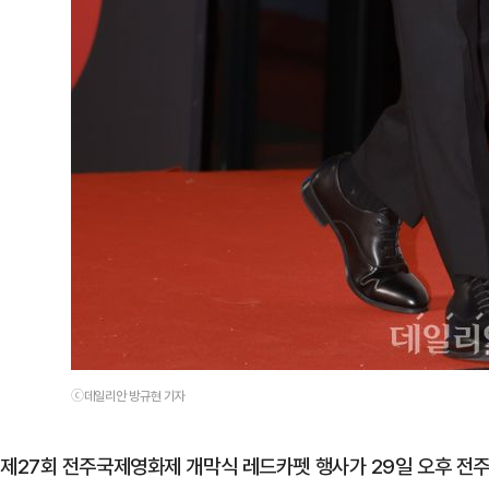
ⓒ데일리안 방규현 기자
제27회 전주국제영화제 개막식 레드카펫 행사가 29일 오후 전주