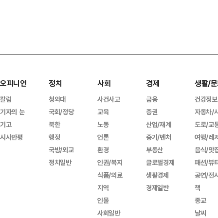
오피니언
정치
사회
경제
생활/문
칼럼
청와대
사건사고
금융
건강정보
기자의 눈
국회/정당
교육
증권
자동차/
기고
북한
노동
산업/재계
도로/교
시사만평
행정
언론
중기/벤처
여행/레
국방/외교
환경
부동산
음식/맛
정치일반
인권/복지
글로벌경제
패션/뷰
식품/의료
생활경제
공연/전
지역
경제일반
책
인물
종교
사회일반
날씨