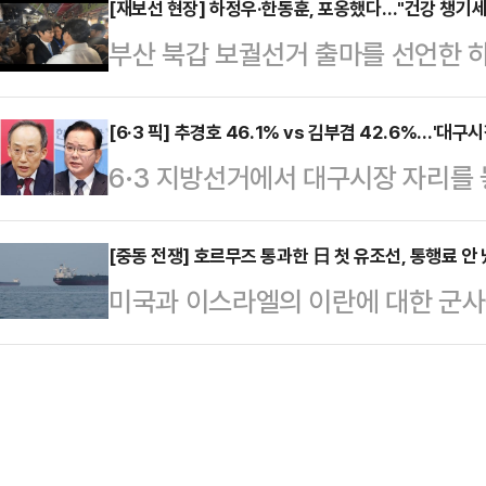
유지하며 실적 개선 흐름을 이어갔다
[재보선 현장] 하정우·한동훈, 포옹했다…"건강 챙기세
매년 발표된다.이 지수는 전 세계 투
부산 북갑 보궐선거 출마를 선언한 
6054억원, 영업이익 209억원을 기
이치뱅크 등 글로벌 자산운용사를 
훈 전 국민의힘 대표가 29일 부산 북
년 동기와 비교해 3.9% 감소했으나
는 이날 오후 부산 북구 구포시장을 
[6·3 픽] 추경호 46.1% vs 김부겸 42.6%…'대구
다. 1분기 당기순이익은 122억원으
6·3 지방선거에서 대구시장 자리를
불어민주당 후보로, 한 전 대표는 
적 개선은 유럽 EV 시장을 중심으로 
의힘 후보와 김부겸 더불어민주당 후
선거 출마로 인해 공석이 된 부산 북
인…
으로 나타났다.매일신문이 한길리서치
[중동 전쟁] 호르무즈 통과한 日 첫 유조선, 통행료 
석은 한 전 대표에게 "건강하셔야 합
미국과 이스라엘의 이란에 대한 군사
호) ARS 100%로 대구시장 지지 
전 대표는 하 전 수석의 손을 맞잡으
있던 일본의 대형 유조선 이데미쓰마
46.1%로 42.6%인 김부겸 민주당
다.이에…
을 무사히 통과했다. 이란의 해상 봉
다. 두 후보간 격차는 오차범위 내다
은 이번이 처음이다.29일 니혼게이
의 지지를 얻었고 '없다'와 '잘 모름'
업체 이데미쓰코산의 소유 파나마 선
으…