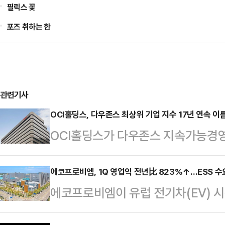
필릭스 꽃
포즈 취하는 한
관련기사
OCI홀딩스, 다우존스 최상위 기업 지수 17년 연속 이
OCI홀딩스가 다우존스 지속가능경영 
경영 성과를 이어갔다.OCI홀딩스는 
BIC)에 17년 연속 편입됐다고 29
에코프로비엠, 1Q 영업익 전년比 823%↑…ESS 수
에코프로비엠이 유럽 전기차(EV) 시
능경영지수(DJSI)를 개편해 도입
따른 에너지저장장치(ESS) 수요 증
벌(S&P Global)이 실시하는 기