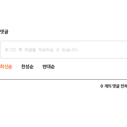
마루호는 200만 배럴 규모의 원유
고 있다. 선박 정보 사이트 마린트
전 7시(세계 표준시 …
댓글
최신순
찬성순
반대순
0 개의 댓글 전