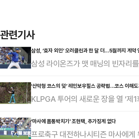
관련기사
삼성, ‘효자 외인’ 오러클린과 한 달 더…5월까지 계약
삼성 라이온즈가 맷 매닝의 빈자리를
과의 동행을 이어간다.삼성 구단은 29
원)에 오는 5월 31일까지 계약을 
‘산악형 코스의 덫’ 레인보우힐스 공략법…코스 이해도
KLPGA 투어의 새로운 장을 열 ‘제
회(KBO)의 승인 절차를 마친 오러
의 개막이 하루 앞으로 다가왔다. 
말까지다.재계약의 결정적인 배경은 
120명의 태극 낭자들이 격돌하는 가
‘마사에 몸통박치기’ 조현택, 추가징계 없다
다소 기복 있는 모습을 보였으나, 
프로축구 대전하나시티즌 마사에게 
스’라는 난코스를 어떻게 요리하느냐
코칭스태프의 신뢰를 얻었다. 특히 지