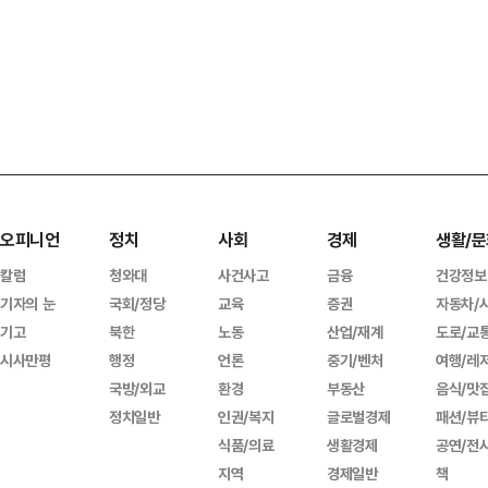
오피니언
정치
사회
경제
생활/문
칼럼
청와대
사건사고
금융
건강정보
기자의 눈
국회/정당
교육
증권
자동차/
기고
북한
노동
산업/재계
도로/교
시사만평
행정
언론
중기/벤처
여행/레
국방/외교
환경
부동산
음식/맛
정치일반
인권/복지
글로벌경제
패션/뷰
식품/의료
생활경제
공연/전
지역
경제일반
책