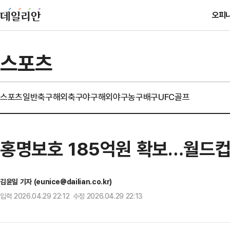
오피
스포츠
스포츠일반
축구
해외축구
야구
해외야구
농구
배구
UFC
골프
홍명보호 185억원 확보…월드컵 
김윤일 기자 (eunice@dailian.co.kr)
입력 2026.04.29 22:12 수정 2026.04.29 22:13