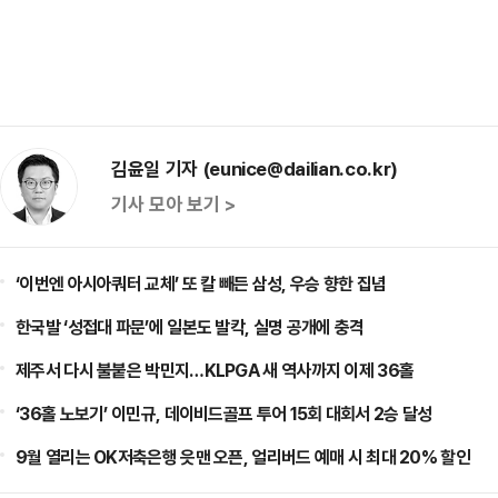
김윤일 기자 (eunice@dailian.co.kr)
기사 모아 보기 >
‘이번엔 아시아쿼터 교체’ 또 칼 빼든 삼성, 우승 향한 집념
한국발 ‘성접대 파문’에 일본도 발칵, 실명 공개에 충격
제주서 다시 불붙은 박민지…KLPGA 새 역사까지 이제 36홀
‘36홀 노보기’ 이민규, 데이비드골프 투어 15회 대회서 2승 달성
9월 열리는 OK저축은행 읏맨 오픈, 얼리버드 예매 시 최대 20% 할인