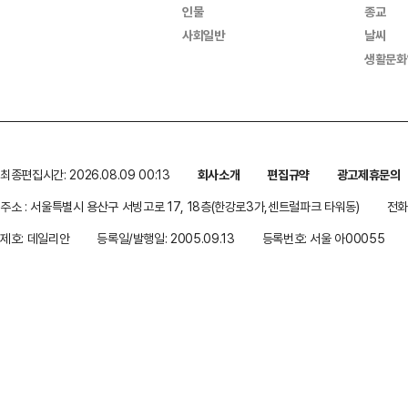
인물
종교
사회일반
날씨
생활문화
최종편집시간: 2026.08.09 00:13
회사소개
편집규약
광고제휴문의
주소 : 서울특별시 용산구 서빙고로 17, 18층(한강로3가,센트럴파크 타워동)
전화 
제호: 데일리안
등록일/발행일: 2005.09.13
등록번호: 서울 아00055