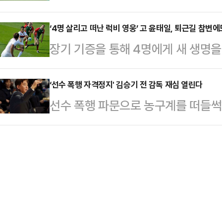
HD 측면 수비수 조현택이 추가 징계
성군 레인보우힐스 컨트리클럽(파72
삼진 1실…
구계에 따르면 전날 열린 대한축구
‘4명 살리고 떠난 럭비 영웅’ 고 윤태일, 퇴근길 참변에
성으로 인해 어느 때보다 ‘경험’과 
장기 기증을 통해 4명에게 새 생명
과 조현택에 대해 후 징계를 하지 않
힐스는 선수들 사이에서 이른바 악명
출신 고 윤태일(43) 선수의 유족
은 거친 반칙은 경고 한 장으로 끝나
코스로 고저 차…
급(산재 불인정)’ 통보를 받은 것으
‘선수 폭행 자격정지' 김승기 전 감독 재심 열린다
구경기장에서 열린 대전과의 하나은행 
선수 폭행 파문으로 농구계를 떠들썩
공식 신년 회식 후 귀가 중 사고였음에
후반 추가시간 마사를 뒤에서 강하게
대한 징계 재심이 열린다.KBL은 29
정한 것으로 전해진다.'데일리안' 
라운드 밖으로 나갔고…
서 제31기 제13차 재정위원회를 열
서 근무하던 윤 선수는 지난 1월 8일
한 재심을 진행한다고 29일 밝혔다.
인 소유 오토바이로 귀가하던 중 불
중 재정위 결과를 본인이 직접 송달
다.그는 …
다”며 “법률 자문을 거친 결과 절차
위를 다시 열기로 결정했다”고 설명