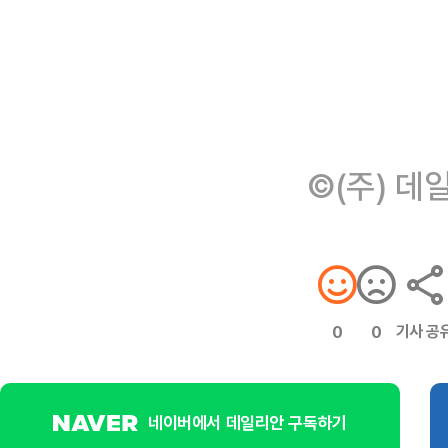
©(주) 데
기사 공
0
0
네이버에서 데일리안 구독하기