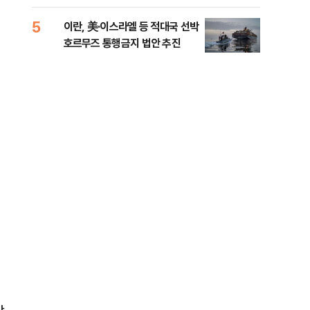
5
10
이란, 美·이스라엘 등 적대국 선박
“언
호르무즈 통행금지 법안 추진
이란