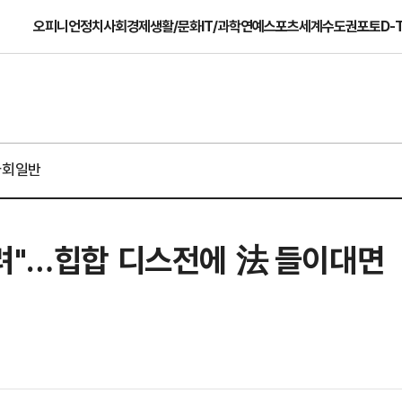
오피니언
정치
사회
경제
생활/문화
IT/과학
연예
스포츠
세계
수도권
포토
D-
사회일반
내려"…힙합 디스전에 法 들이대면