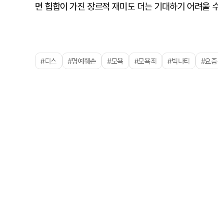
면 힙합이 가진 장르적 재미도 더는 기대하기 어려울 수
#디스
#명예훼손
#모욕
#모욕죄
#빅나티
#요