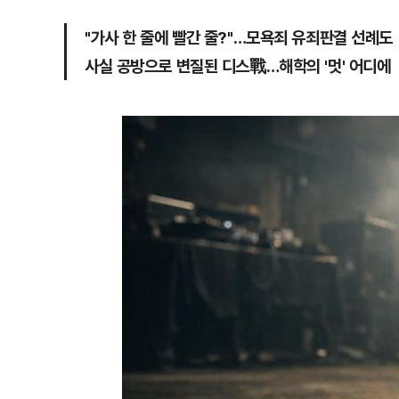
"가사 한 줄에 빨간 줄?"…모욕죄 유죄판결 선례도
사실 공방으로 변질된 디스戰…해학의 '멋' 어디에