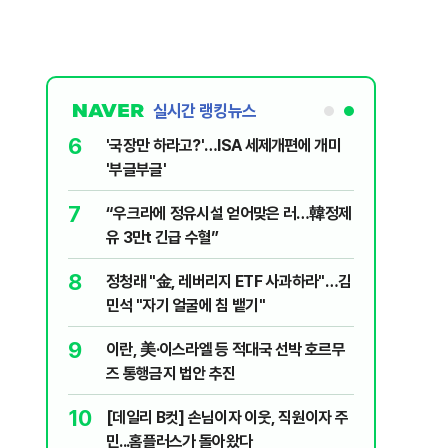
실시간 랭킹뉴스
1
6
[속보] '길이 1.5m' 안동 물놀이장서 구렁
'국장만 
이 출몰…한때 시민 대피 소동
'부글부글
2
7
"편해서 매일 신었는데"...전문가가 경고한
“우크라
'크록스'의 숨은 위험
유 3만t
3
8
송영길·김민석, '조희대 탄핵' 외치자…與
정청래 "
법사위원들 "즉시 대법관 제청하라"
민석 "자
4
9
박지원이 본 호남 당심…"李대통령과 1년
이란, 美
함께한 김민석에 갈 것"
즈 통행금
5
10
SK하이닉스, 주당 375원 분기배당…추
[데일리 
가 주주환원책 3분기 발표
민...홈