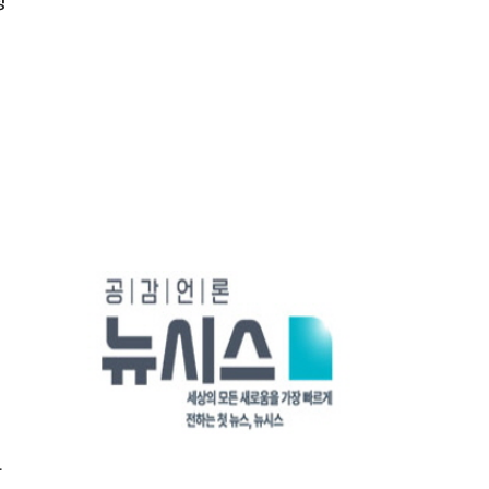
창
이
다