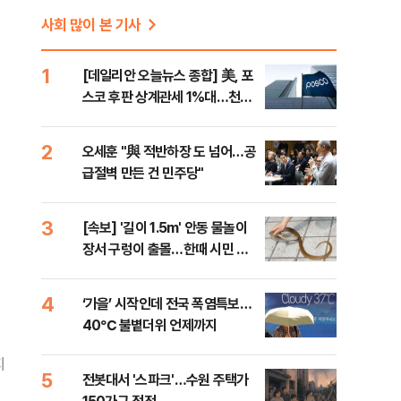
사회 많이 본 기사
1
[데일리안 오늘뉴스 종합] 美, 포
스코 후판 상계관세 1%대…천하
람, 의원 최초 논산훈련소 2박3일
'입소'
2
오세훈 "與 적반하장 도 넘어…공
급절벽 만든 건 민주당"
3
[속보] '길이 1.5m' 안동 물놀이
장서 구렁이 출몰…한때 시민 대
피 소동
4
‘가을’ 시작인데 전국 폭염특보…
40℃ 불볕더위 언제까지
지
5
전봇대서 '스파크'…수원 주택가