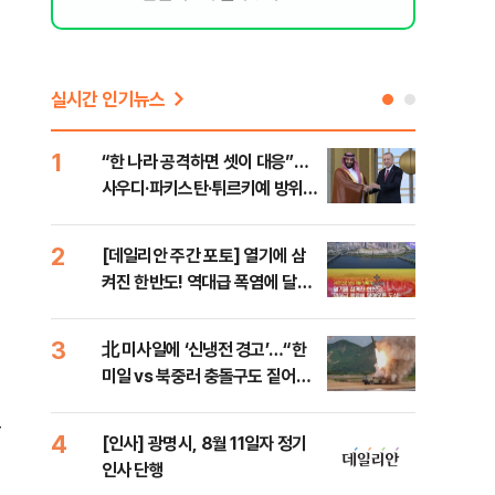
실시간 인기뉴스
1
6
“한 나라 공격하면 셋이 대응”…
[코
사우디·파키스탄·튀르키예 방위동
관망
맹 출범
2
7
[데일리안 주간 포토] 열기에 삼
美 
켜진 한반도! 역대급 폭염에 달아
일자
오른 도심!
3
8
北 미사일에 ‘신냉전 경고’…“한
"실
미일 vs 북중러 충돌구도 짙어진
투협
다”
분석
불
4
9
[인사] 광명시, 8월 11일자 정기
“우
인사 단행
러…