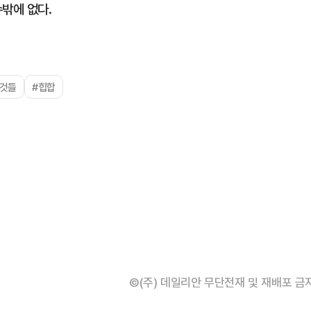
밖에 없다.
즘것들
#힙합
©(주) 데일리안 무단전재 및 재배포 금