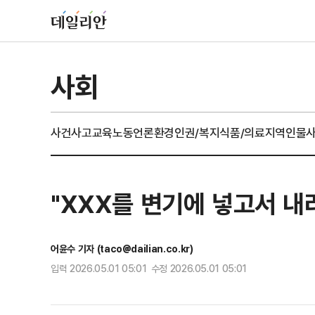
사회
사건사고
교육
노동
언론
환경
인권/복지
식품/의료
지역
인물
"XXX를 변기에 넣고서 
어윤수 기자 (taco@dailian.co.kr)
입력 2026.05.01 05:01 수정 2026.05.01 05:01